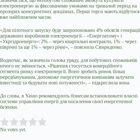
Зазначається, що непобутові споживачі зможуть купувати
електроенергію за фіксованими умовами на тривалий період на
прозорих конкурентних аукціонах. Перші торги мають відбутися
вже найближчим часом.
«Для пілотного запуску буде запропоновано 4% обсягів генерації
державних виробників електроенергії – «Енергоатому» і
«Укргідроенерго»: 2% – через квартальні контракти, 1% – через
піврічні та ще 1% – через річні», – пояснила Свириденко.
Водночас, як зазначила голова уряду, для побутових споживачів
нічого не змінюється. «Рішення стосується комерційного
сегмента ринку електроенергії. Воно зробить ринок більш
передбачуваним, допоможе енергетичним компаніям залучати
інвестиції та будувати нові потужності», – підкреслила вона.
До слова, в Yasno рекомендують бізнесам встановлювати власні
системи управління енергії для посилення своєї енергетичної
безпеки.
Submit Rating
Rate this item:
No votes yet.