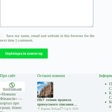
Save my name, email and website in this browser for the
next time I comment.
Опублікувати коментар
Про сайт
Останні новини
Інформ
П
С
К
«Новини
С
Фінансів» —
НБУ змінив правила
К
портал про
примусового списання
и
гроші, бізнес
коштів: що зміниться для
Карина Лобода
Сер 8, 2026