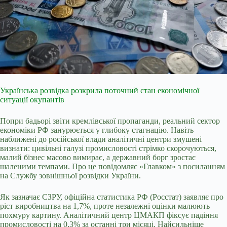
Українська розвідка розкрила поточний стан економічної
ситуації окупантів
Попри бадьорі звіти кремлівської пропаганди, реальний сектор
економіки РФ занурюється у глибоку стагнацію. Навіть
наближені до російської влади аналітичні центри змушені
визнати: цивільні галузі промисловості стрімко скорочуються,
малий бізнес масово вимирає, а державний борг зростає
шаленими темпами. Про це повідомляє «Главком» з посиланням
на Службу зовнішньої розвідки України.
Як зазначає СЗРУ, офіційна статистика РФ (Росстат) заявляє про
ріст виробництва на 1,7%, проте незалежні оцінки малюють
похмуру картину. Аналітичний центр ЦМАКП фіксує падіння
промисловості на 0,3% за останні три місяці. Найсильніше