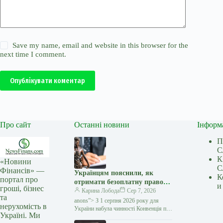
Save my name, email and website in this browser for the
next time I comment.
Опублікувати коментар
Про сайт
Останні новини
Інформ
П
С
К
«Новини
С
Фінансів» —
Українцям пояснили, як
К
портал про
отримати безоплатну правову
и
гроші, бізнес
допомогу за кордоном:
Карина Лобода
Сер 7, 2026
та
покрокова інструкція —
anons”> З 1 серпня 2026 року для
нерухомість в
Мінфін
України набула чинності Конвенція про
Україні. Ми
міжнародний доступ до правосуддя,