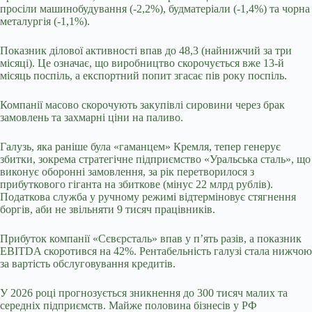
просіли машинобудування (-2,2%), будматеріали (-1,4%) та чорна
металургія (-1,1%).
Показник ділової активності впав до 48,3 (найнижчий за три
місяці). Це означає, що виробництво скорочується вже 13-й
місяць поспіль, а експортний попит згасає пів року поспіль.
Компанії масово скорочують закупівлі сировини через брак
замовлень та захмарні ціни на паливо.
Галузь, яка раніше була «гаманцем» Кремля, тепер генерує
збитки, зокрема стратегічне підприємство «Уральська сталь», що
виконує оборонні замовлення, за рік перетворилося з
прибуткового гіганта на збиткове (мінус 22 млрд рублів).
Податкова служба у ручному режимі відтерміновує стягнення
боргів, аби не звільняти 9 тисяч працівників.
Прибуток компанії «Сєвєрсталь» впав у п’ять разів, а показник
EBITDA скоротився на 42%. Рентабельність галузі стала нижчою
за вартість обслуговування кредитів.
У 2026 році прогнозується зникнення до 300 тисяч малих та
середніх підприємств. Майже половина бізнесів у РФ