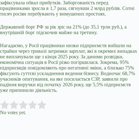
зафіксувала обвал прибутків. Заборгованість перед
працівниками зросла в 1,7 раза, сягнувши 2 млрд рублів. Сотні
тисяч росіян перебувають у вимушених простоях.
Державний борг РФ за рік зріс на 21% (до 35,1 трлн руб.), а
внутрішній борг підскочив майже на третину.
Нагадаємо, у Росії працівники низки підприємств вийшли на
страйки через тривалі затримки зарплат, які в окремих випадках
не виплачували ще з кінця 2025 року. За даними розвідки,
економічна ситуація в Росії різко погіршилася. Зокрема, 95%
підприємців повідомляють про негативні зміни, а близько 75%
фіксують суттєві ускладнення ведення бізнесу. Водночас 68,7%
учасників опитування, на яке посилається СЗР, заявили про
падіння виручки від початку 2026 року, ще 5,5% підприємств
уже припинили діяльність.
Submit Rating
Rate this item:
No votes yet.