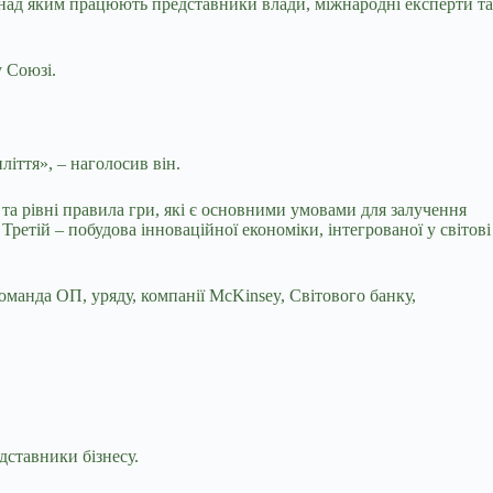
 над яким працюють представники влади, міжнародні експерти та
 Союзі.
іття», – наголосив він.
та рівні правила гри, які є основними умовами для залучення
ретій – побудова інноваційної економіки, інтегрованої у світові
оманда ОП, уряду, компанії McKinsey, Світового банку,
дставники бізнесу.