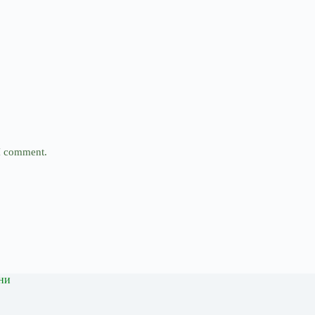
 I comment.
ни