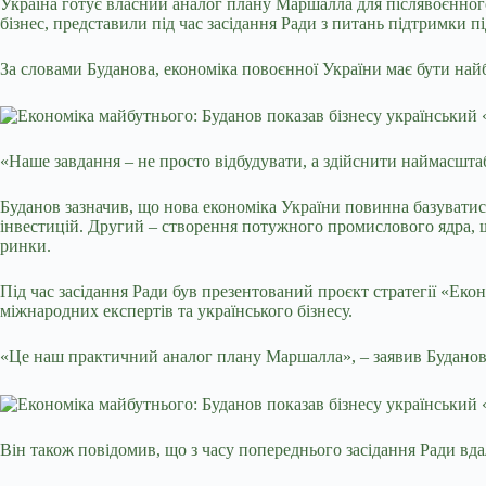
Україна готує власний аналог плану Маршалла для післявоєнног
бізнес, представили під час засідання Ради з питань підтримки
За словами Буданова, економіка повоєнної України має бути на
«Наше завдання – не просто відбудувати, а здійснити наймасштаб
Буданов зазначив, що нова економіка України повинна базуватися
інвестицій. Другий – створення потужного промислового ядра, що 
ринки.
Під час засідання Ради був презентований проєкт стратегії «Ек
міжнародних експертів та українського бізнесу.
«Це наш практичний аналог плану Маршалла», – заявив Буданов
Він також повідомив, що з часу попереднього засідання Ради вд