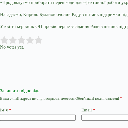
«Продовжуємо прибирати перешкоди для ефективної роботи украї
Нагадаємо, Кирило Буданов очолив Раду з питань підтримки під
У квітні керівник ОП провів перше засідання Ради з питань підт
Submit Rating
Rate this item:
No votes yet.
Залишити відповідь
Ваша e-mail адреса не оприлюднюватиметься.
Обов’язкові поля позначені
*
Ім’я
*
Email
*