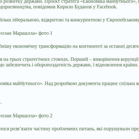
о розвитку держави. Проєкт стратегії «Економіка майбутнього»,
 підприємництва, повідомив Кирило Буданов у Facebook.
йбільш ліберальною, відкритою та конкурентною у Європейському
нішу економічну трансформацію на континенті за останні десятил
 на трьох стратегічних стовпах. Перший – викорінення корупції 
забезпечить і обороноздатність держави, і відновлення країни. Т
ономіка майбутнього». Над розробкою документа працює спільна к
.
алося розв’язати частину проблемних питань, які порушували пре