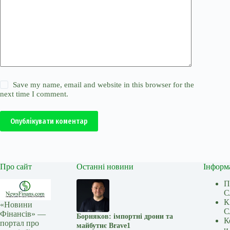
Save my name, email and website in this browser for the
next time I comment.
Опублікувати коментар
Про сайт
Останні новини
Інформ
П
С
К
«Новини
С
Фінансів» —
Борняков: імпортні дрони та
К
портал про
майбутнє Brave1
и