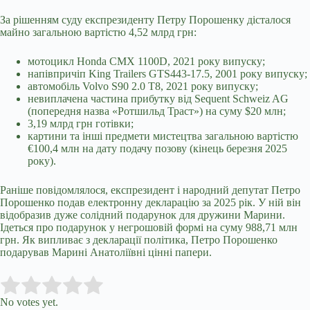
За рішенням суду експрезиденту Петру Порошенку дісталося
майно загальною вартістю 4,52 млрд грн:
мотоцикл Honda CMX 1100D, 2021 року випуску;
напівпричіп King Trailers GTS443-17.5, 2001 року випуску;
автомобіль Volvo S90 2.0 T8, 2021 року випуску;
невиплачена частина прибутку від Sequent Schweiz AG
(попередня назва «Ротшильд Траст») на суму $20 млн;
3,19 млрд грн готівки;
картини та інші предмети мистецтва загальною вартістю
€100,4 млн на дату подачу позову (кінець березня 2025
року).
Раніше повідомлялося, експрезидент і народний депутат Петро
Порошенко подав електронну декларацію за 2025 рік. У ній він
відобразив дуже солідний подарунок для дружини Марини.
Ідеться про подарунок у негрошовій формі на суму 988,71 млн
грн. Як випливає з декларації політика, Петро Порошенко
подарував Марині Анатоліївні цінні папери.
Submit Rating
Rate this item:
No votes yet.