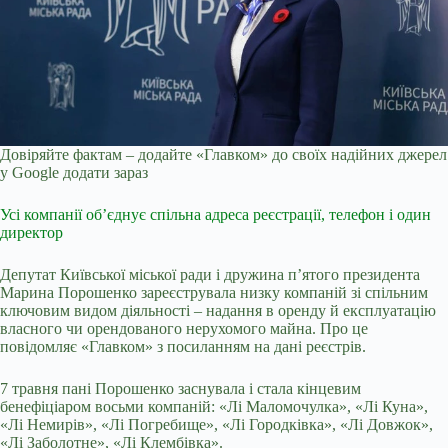
Довіряйте фактам – додайте «Главком» до своїх надійних джерел
у Google
додати зараз
Усі компанії об’єднує спільна адреса реєстрації, телефон і один
директор
Депутат Київської міської ради і дружина п’ятого президента
Марина Порошенко зареєструвала низку компаній зі спільним
ключовим видом діяльності – надання в оренду й експлуатацію
власного чи орендованого нерухомого майна. Про це
повідомляє «Главком» з посиланням на дані реєстрів.
7 травня пані Порошенко заснувала і стала кінцевим
бенефіціаром восьми компаній: «Лі Маломочулка», «Лі Куна»,
«Лі Немирів», «Лі Погребище», «Лі Городківка», «Лі Довжок»,
«Лі Заболотне», «Лі Клембівка».