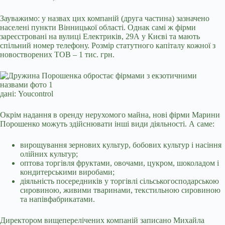
Зауважимо: у назвах цих компаній (друга частина) зазначено
населені пункти Вінницької області. Однак самі ж фірми
зареєстровані на вулиці Електриків, 29А у Києві та мають
спільний номер телефону. Розмір статутного капіталу кожної з
новостворених ТОВ – 1 тис. грн.
дані: Youcontrol
Окрім надання в оренду нерухомого майна, нові фірми Марини
Порошенко можуть здійснювати інші види діяльності. А саме:
вирощування зернових культур, бобових культур і насіння
олійних культур;
оптова торгівля фруктами, овочами, цукром, шоколадом і
кондитерськими виробами;
діяльність посередників у торгівлі сільськогосподарською
сировиною, живими тваринами, текстильною сировиною
та напівфабрикатами.
Директором вищеперелічених компаній записано Михайла