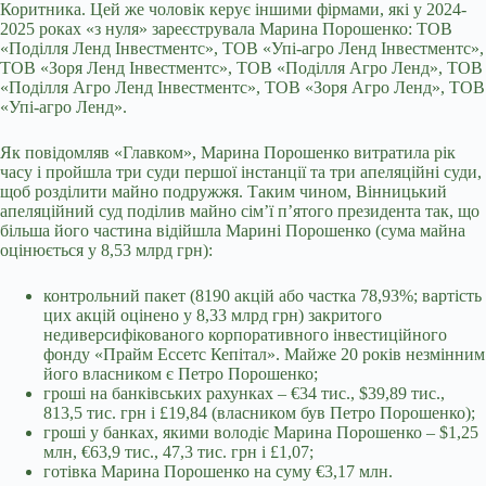
Коритника. Цей же чоловік керує іншими фірмами, які у 2024-
2025 роках «з нуля» зареєструвала Марина Порошенко: ТОВ
«Поділля Ленд Інвестментс», ТОВ «Упі-агро Ленд Інвестментс»,
ТОВ «Зоря Ленд Інвестментс», ТОВ «Поділля Агро Ленд», ТОВ
«Поділля Агро Ленд Інвестментс», ТОВ «Зоря Агро Ленд», ТОВ
«Упі-агро Ленд».
Як повідомляв «Главком», Марина Порошенко витратила рік
часу і пройшла три суди першої інстанції та три апеляційні суди,
щоб розділити майно подружжя. Таким чином, Вінницький
апеляційний суд поділив майно сім’ї п’ятого президента так, що
більша його частина відійшла Марині Порошенко (сума майна
оцінюється у 8,53 млрд грн):
контрольний пакет (8190 акцій або частка 78,93%; вартість
цих акцій оцінено у 8,33 млрд грн) закритого
недиверсифікованого корпоративного інвестиційного
фонду «Прайм Ессетс Кепітал». Майже 20 років незмінним
його власником є Петро Порошенко;
гроші на банківських рахунках – €34 тис., $39,89 тис.,
813,5 тис. грн і £19,84 (власником був Петро Порошенко);
гроші у банках, якими володіє Марина Порошенко – $1,25
млн, €63,9 тис., 47,3 тис. грн і £1,07;
готівка Марина Порошенко на суму €3,17 млн.