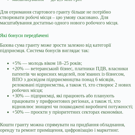
Для отримання стартового гранту більше не потрібно
створювати робочі місця – цю умову скасовано. Для
масштабування достатньо одного нового робочого місця.
Які бонуси передбачені
Базова сума гранту може зрости залежно від категорії
підприємця. Система бонусів виглядає так:
+5% — молодь віком 18–25 років;
+20% — ветеранський бізнес, платники ПДВ, власники
патентів чи корисних моделей, пов’язаних із бізнесом,
ВПО з досвідом підприємництва понад 6 місяців,
релоковані підприємства, а також ті, хто створює 2 нових
робочих місця;
+30% — підприємці, які працюють або планують
працювати у прифронтових регіонах, а також ті, хто
відновлює знищені чи пошкоджені виробничі потужності;
+50% — проєкти у пріоритетних секторах економіки.
Кошти гранту можна спрямувати на придбання обладнання,
оренду та ремонт приміщення, цифровізацію і маркетинг.