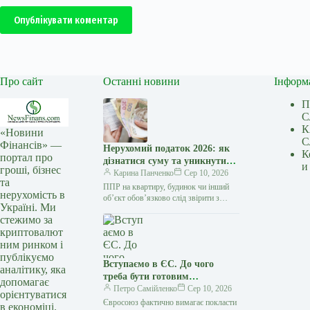
Опублікувати коментар
Про сайт
Останні новини
Інформ
П
С
К
«Новини
С
Фінансів» —
Нерухомий податок 2026: як
К
портал про
дізнатися суму та уникнути
и
гроші, бізнес
штрафних санкцій
Карина Панченко
Сер 10, 2026
та
ППР на квартиру, будинок чи інший
нерухомість в
об’єкт обов’язково слід звірити з
Україні. Ми
даними про власність, аби зрозуміти
стежимо за
нарахування та не пропустити…
криптовалют
ним ринком і
публікуємо
Вступаємо в ЄС. До чого
аналітику, яка
треба бути готовим
допомагає
громадянам та бізнесу.
Петро Самійленко
Сер 10, 2026
орієнтуватися
Частина 3
Євросоюз фактично вимагає покласти
в економіці.