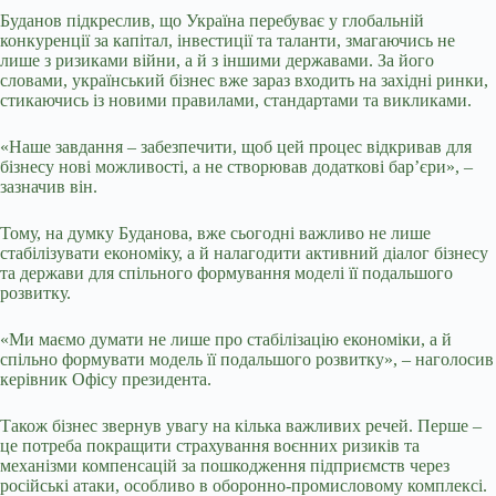
Буданов підкреслив, що Україна перебуває у глобальній
конкуренції за капітал, інвестиції та таланти, змагаючись не
лише з ризиками війни, а й з іншими державами. За його
словами, український бізнес вже зараз входить на західні ринки,
стикаючись із новими правилами, стандартами та викликами.
«Наше завдання – забезпечити, щоб цей процес відкривав для
бізнесу нові можливості, а не створював додаткові бар’єри», –
зазначив він.
Тому, на думку Буданова, вже сьогодні важливо не лише
стабілізувати економіку, а й налагодити активний діалог бізнесу
та держави для спільного формування моделі її подальшого
розвитку.
«Ми маємо думати не лише про стабілізацію економіки, а й
спільно формувати модель її подальшого розвитку», – наголосив
керівник Офісу президента.
Також бізнес звернув увагу на кілька важливих речей. Перше –
це потреба покращити страхування воєнних ризиків та
механізми компенсацій за пошкодження підприємств через
російські атаки, особливо в оборонно-промисловому комплексі.