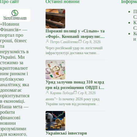
Про сайт
Останні новини
Інформ
П
С
К
«Новини
С
Фінансів» —
Порожні полиці у «Сільпо» та
К
портал про
«Форі». Компанії звернулися
и
гроші, бізнес
до українців
Петро Самійленко
Сер 8, 2026
та
Через російський удар по логістичній
нерухомість в
інфраструктурі доставка частини
Україні. Ми
товарів до деяких магазинів потребує
стежимо за
більше часу У супермаркетах «Сільпо»
криптовалют
та «Фора»,…
ним ринком і
публікуємо
Уряд залучив понад 310 млрд
аналітику, яка
грн від розміщення ОВДП із
допомагає
початку року — Мінфін
Карина Лобода
Сер 8, 2026
орієнтуватися
anons”> Із початку 2026 року уряд
в економіці.
України залучив від розміщення
Наша мета —
та обміну облігацій внутрішньої
робити
державної позики (ОВДП) понад 310
фінансові
млрд грн…
новини
зрозумілими
Українські інвестори
для кожного.