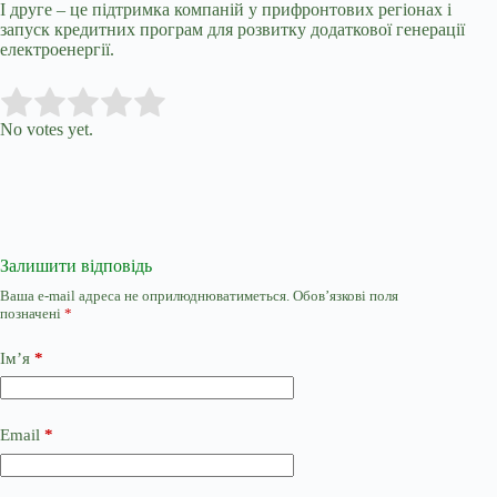
І друге – це підтримка компаній у прифронтових регіонах і
запуск кредитних програм для розвитку додаткової генерації
електроенергії.
Submit Rating
Rate this item:
No votes yet.
Залишити відповідь
Ваша e-mail адреса не оприлюднюватиметься.
Обов’язкові поля
позначені
*
Ім’я
*
Email
*