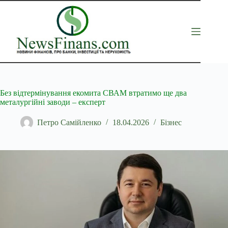
Перейти
до
вмісту
Без відтермінування екомита СВАМ втратимо ще два
металургійні заводи – експерт
Петро Самійленко
18.04.2026
Бізнес