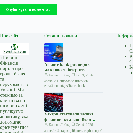
Опублікувати коментар
Про сайт
Останні новини
Інформ
П
С
К
«Новини
С
Фінансів» —
Alliance bank розширив
К
портал про
можливості інтернет-
и
гроші, бізнес
еквайрингу: три нові функції
Карина Лобода
Сер 9, 2026
та
— Мінфін
anons”> Нещодавно інтернет-
нерухомість в
еквайринг від Alliance bank
Україні. Ми
поповнився трьома новими
стежимо за
функціями, які спрощують приймання
криптовалют
платежів для бізнесу та роблять процес
оплати
ним ринком і
публікуємо
Хакери атакували великі
аналітику, яка
фінансові компанії Волл-
допомагає
стріт: під удар потрапили
Карина Лобода
Сер 9, 2026
орієнтуватися
хедж-фонди — Мінфін
anons”> Хакери здійснили серію спроб
в економіці.