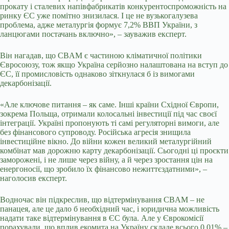
прокату і сталевих напівфабрикатів конкурентоспроможність на
ринку ЄС уже помітно знизилася. І це не вузькогалузева
проблема, адже металургія формує 7,2% ВВП України, з
ланцюгами постачань включно», – зауважив експерт.
Він нагадав, що CBAM є частиною кліматичної політики
Євросоюзу, тож якщо Україна серйозно налаштована на вступ до
ЄС, її промисловість однаково зіткнулася б із вимогами
декарбонізації.
«Але ключове питання – як саме. Інші країни Східної Європи,
зокрема Польща, отримали колосальні інвестиції під час своєї
інтеграції. Україні пропонують ті самі регуляторні вимоги, але
без фінансового супроводу. Російська агресія знищила
інвестиційне вікно. До війни кожен великий металургійний
комбінат мав дорожню карту декарбонізації. Сьогодні ці проєкти
заморожені, і не лише через війну, а й через зростання цін на
енергоносії, що зробило їх фінансово нежиттєздатними», –
наголосив експерт.
Водночас він підкреслив, що відтермінування CBAM – не
панацея, але це дало б необхідний час, і юридична можливість
надати таке відтермінування в ЄС була. Але у Єврокомісії
порахували, що вплив екомита на Україну складе всього 0,01% –