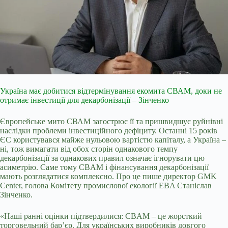
Україна має добитися відтермінування екомита СВАМ, доки не
отримає інвестиції для декарбонізації – Зінченко
Європейське мито СВАМ загострює її та пришвидшує руйнівні
наслідки проблеми інвестиційного дефіциту. Останні 15 років
ЄС користувався майже нульовою вартістю капіталу, а Україна –
ні, тож вимагати від обох сторін однакового темпу
декарбонізації за однакових правил означає ігнорувати цю
асиметрію. Саме тому CBAM і фінансування декарбонізації
мають розглядатися комплексно. Про це пише директор GMK
Center, голова Комітету промислової екології EBA Станіслав
Зінченко.
«Наші ранні оцінки підтвердилися: CBAM – це жорсткий
торговельний бар’єр. Для українських виробників довгого