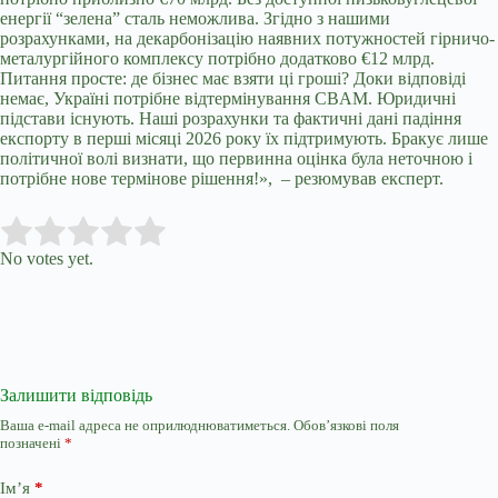
енергії “зелена” сталь неможлива. Згідно з нашими
розрахунками, на декарбонізацію наявних потужностей гірничо-
металургійного комплексу потрібно додатково €12 млрд.
Питання просте: де бізнес має взяти ці гроші? Доки відповіді
немає, Україні потрібне відтермінування CBAM. Юридичні
підстави існують. Наші розрахунки та фактичні дані падіння
експорту в перші місяці 2026 року їх підтримують. Бракує лише
політичної волі визнати, що первинна оцінка була неточною і
потрібне нове термінове рішення!», – резюмував експерт.
Submit Rating
Rate this item:
No votes yet.
Залишити відповідь
Ваша e-mail адреса не оприлюднюватиметься.
Обов’язкові поля
позначені
*
Ім’я
*