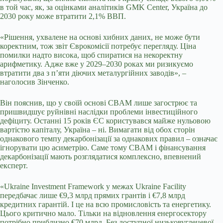
в той час, як, за оцінками аналітиків GMK Center, Україна до
2030 року може втратити 2,1% ВВП.
«Рішення, ухвалене на основі хибних даних, не може бути
коректним, тож звіт Єврокомісії потребує перегляду. Ціна
помилки надто висока, щоб спиратися на некоректну
арифметику. Адже вже у 2029–2030 роках ми ризикуємо
втратити два з п’яти діючих металургійних заводів», –
наголосив Зінченко.
Він пояснив, що у своїй основі CBAM лише загострює та
пришвидшує руйнівні наслідки проблеми інвестиційного
дефіциту. Останні 15 років ЄС користувався майже нульовою
вартістю капіталу, Україна – ні. Вимагати від обох сторін
однакового темпу декарбонізації за однакових правил – означає
ігнорувати цю асиметрію. Саме тому CBAM і фінансування
декарбонізації мають розглядатися комплексно, впевнений
експерт.
«Ukraine Investment Framework у межах Ukraine Facility
передбачає лише €9,3 млрд прямих грантів і €7,8 млрд
кредитних гарантій. І це на всю промисловість та енергетику.
Цього критично мало. Тільки на відновлення енергосектору
потрібно приблизно €70 млрд. Без доступної низьковуглецевої