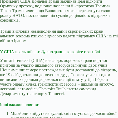
Президент США Дональд Трамп закликав Іран відкрити
Ормузьку протоку, водночас назвавши її «протокою Трампа».
Також Трамп заявив, що Вашингтон може переглянути свою
роль у НАТО, поставивши під сумнів доцільність підтримки
союзників.
Трамп висловив невдоволення діями європейських країн
альянсу, зокрема їхньою відмовою надати підтримку США на тлі
війни з Іраном.
У США шкільний автобус потрапив в аварію: є загиблі
У штаті Теннессі (США) внаслідок дорожньо-транспортної
пригоди за участю шкільного автобуса загинули двоє учнів.
Щонайменше семеро постраждалих були доставлені до лікарень,
ще 19 осіб доставили до медзакладу, де їх оглянули та згодом
виписали. За даними дорожньої поліції штату, у ДТП брали
участь одразу кілька транспортних засобів – шкільний автобус,
легковий автомобіль Chevrolet Trailblazer та самоскид
Департаменту транспорту Теннессі.
Інші важливі новини:
Мільйони вийдуть на вулиці: світ готується до масштабної