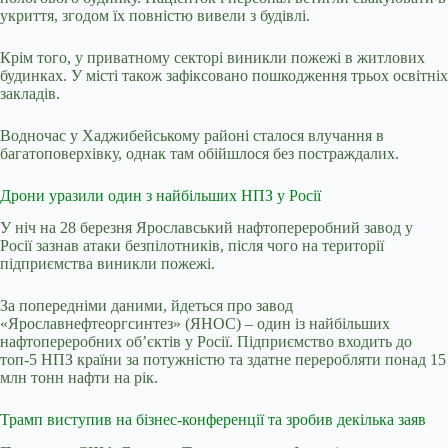
укриття, згодом їх повністю вивели з будівлі.
Крім того, у приватному секторі виникли пожежі в житлових
будинках. У місті також зафіксовано пошкодження трьох освітніх
закладів.
Водночас у Хаджибейському районі сталося влучання в
багатоповерхівку, однак там обійшлося без постраждалих.
Дрони уразили один з найбільших НПЗ у Росії
У ніч на 28 березня Ярославський нафтопереробний завод у
Росії зазнав атаки безпілотників, після чого на території
підприємства виникли пожежі.
За попередніми даними, йдеться про завод
«Ярославнефтеоргсинтез» (ЯНОС) – один із найбільших
нафтопереробних об’єктів у Росії. Підприємство входить до
топ-5 НПЗ країни за потужністю та здатне переробляти понад 15
млн тонн нафти на рік.
Трамп виступив на бізнес-конференції та зробив декілька заяв