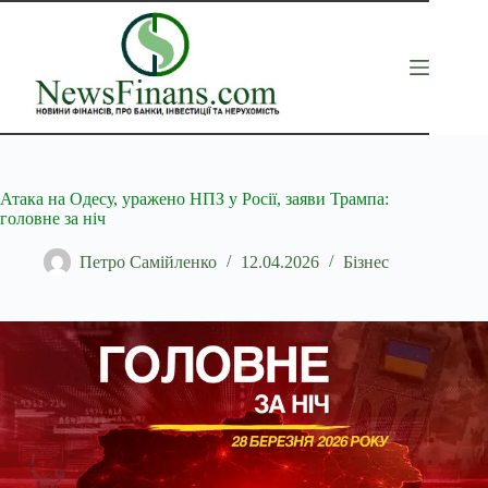
Перейти
до
вмісту
Атака на Одесу, уражено НПЗ у Росії, заяви Трампа:
головне за ніч
Петро Самійленко
12.04.2026
Бізнес