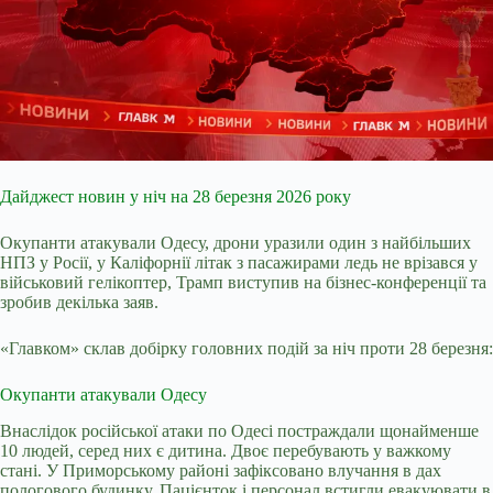
Дайджест новин у ніч на 28 березня 2026 року
Окупанти атакували Одесу, дрони уразили один з найбільших
НПЗ у Росії, у Каліфорнії літак з пасажирами ледь не врізався у
військовий гелікоптер, Трамп виступив на бізнес-конференції та
зробив декілька заяв.
«Главком» склав добірку головних подій за ніч проти 28 березня:
Окупанти атакували Одесу
Внаслідок російської атаки по Одесі постраждали щонайменше
10 людей, серед них є дитина. Двоє перебувають у важкому
стані. У Приморському районі зафіксовано влучання в дах
пологового будинку. Пацієнток і персонал встигли евакуювати в