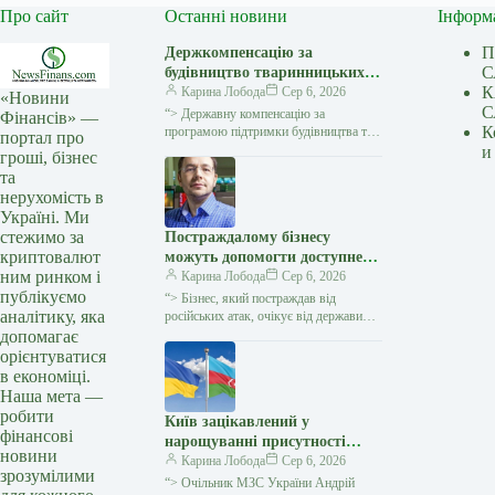
Про сайт
Останні новини
Інформ
П
Держкомпенсацію за
С
будівництво тваринницьких
К
комплексів потенційно може
Карина Лобода
Сер 6, 2026
«Новини
С
отримати 31 підприємство
“> Державну компенсацію за
Фінансів» —
К
програмою підтримки будівництва та
портал про
реконструкції тваринницьких
и
гроші, бізнес
комплексів може отримати 31
та
підприємство, повідомила пресслужба
нерухомість в
Міністерства
Україні. Ми
стежимо за
Постраждалому бізнесу
криптовалют
можуть допомогти доступне
ним ринком і
страхування, податкові пільги
Карина Лобода
Сер 6, 2026
публікуємо
та кредити на відбудову –
“> Бізнес, який постраждав від
аналітику, яка
співзасновник Rozetka
російських атак, очікує від держави
кроків для зменшення наслідків втрат,
допомагає
зокрема доступного і робочого
орієнтуватися
страхування,…
в економіці.
Наша мета —
робити
Київ зацікавлений у
фінансові
нарощуванні присутності
новини
азербайджанського бізнесу і в
Карина Лобода
Сер 6, 2026
зрозумілими
диверсифікації постачання
“> Очільник МЗС України Андрій