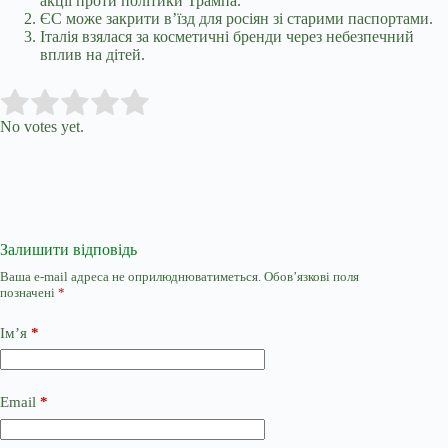
акції проти політики Трампа.
ЄС може закрити в’їзд для росіян зі старими паспортами.
Італія взялася за косметичні бренди через небезпечний
вплив на дітей.
Submit Rating
Rate this item:
No votes yet.
Залишити відповідь
Ваша e-mail адреса не оприлюднюватиметься.
Обов’язкові поля
позначені
*
Ім’я
*
Email
*