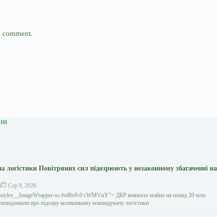
 I comment.
ни
а логістики Повітряних сил підозрюють у незаконному збагаченні на
й
Сер 9, 2026
gestyles__ImageWrapper-sc-lvd8v9-0 cWMVnY”> ДБР виявило майно на понад 20 млн
повідомили про підозру колишньому командувачу логістики