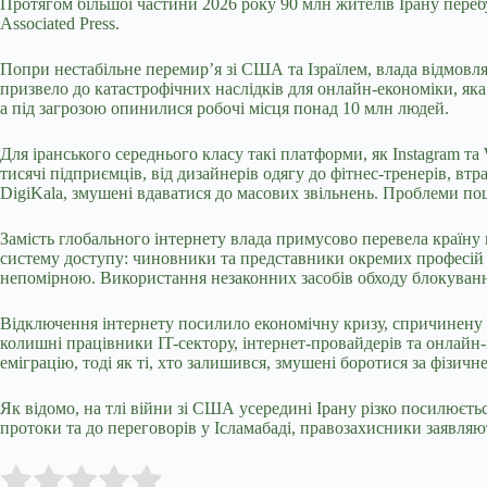
Протягом більшої частини 2026 року 90 млн жителів Ірану переб
Associated Press.
Попри нестабільне перемир’я зі США та Ізраїлем, влада відмовл
призвело до катастрофічних наслідків для онлайн-економіки, яка
а під загрозою опинилися робочі місця понад 10 млн людей.
Для іранського середнього класу такі платформи, як Instagram т
тисячі підприємців, від дизайнерів одягу до фітнес-тренерів, в
DigiKala, змушені вдаватися до масових звільнень. Проблеми пош
Замість глобального інтернету влада примусово перевела країну 
систему доступу: чиновники та представники окремих професій о
непомірною. Використання незаконних засобів обходу блокування
Відключення інтернету посилило економічну кризу, спричинену с
колишні працівники IT-сектору, інтернет-провайдерів та онлайн-
еміграцію, тоді як ті, хто залишився, змушені боротися за фізич
Як відомо, на тлі війни зі США усередині Ірану різко посилюєть
протоки та до переговорів у Ісламабаді, правозахисники заявляю
Submit Rating
Rate this item: