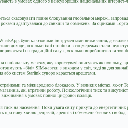
увають в умовах одного з найсуворіших національних інтернет-ло
яється скасовувати повне блокування глобальної мережі, запрова
 роками адаптувалася до санкцій та обмежень. За оцінками Торго
а WhatsApp, були ключовими інструментами виживання, дозволяючи
тратили доходи, оскільки їхні сторінки в соцмережах стали недос
ирюються і на традиційні галузі, оскільки виробництво та зовніш
на національну мережу, яку користувачі описують як повільну, в
тримують «білі» SIM-картки з виходом у світ, тоді як для звич
 або систем Starlink суворо карається арештами.
трайками та міжнародною блокадою. У великих містах, як-от Теге
магазинів, які втратили роботу. Психологічний тиск та відсутні
не виживання в умовах повної цифрової ізоляції.
ся тиск на населення. Поки увага світу прикута до енергетичних
ть про нову хвилю репресій, арештів і обмежень базових свобод.