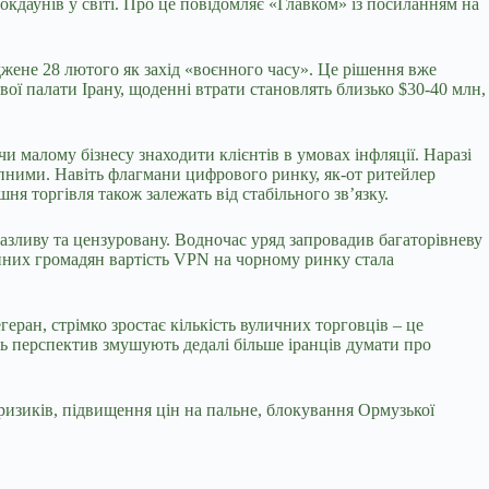
кдаунів у світі. Про це повідомляє «Главком» із посиланням на
джене 28 лютого як захід «воєнного часу». Це рішення вже
вої палати Ірану, щоденні втрати становлять близько $30-40 млн,
 малому бізнесу знаходити клієнтів в умовах інфляції. Наразі
тупними. Навіть флагмани цифрового ринку, як-от ритейлер
ня торгівля також залежать від стабільного зв’язку.
разливу та цензуровану. Водночас уряд запровадив багаторівневу
айних громадян вартість VPN на чорному ринку стала
ран, стрімко зростає кількість вуличних торговців – це
сть перспектив змушують дедалі більше іранців думати про
 ризиків, підвищення цін на пальне, блокування Ормузької