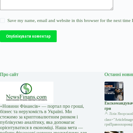
Save my name, email and website in this browser for the next time
Опублікувати коментар
Про сайт
Останні нови
Екскомандувач
«Новини Фінансів» — портал про гроші,
грн
бізнес та нерухомість в Україні. Ми
Лілія Яворськи
стежимо за криптовалютним ринком і
class=”ArticleIma
публікуємо аналітику, яка допомагає
грнПравоохоронці 
орієнтуватися в економіці. Наша мета —
робити фінансові новини зрозумілими для