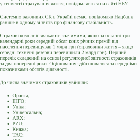
у сегменті страхування життя, повідомляється на сайті НБУ.
Системно важливих СК в Україні немає, повідомляв Нацбанк
раніше в одному зі звітів про фінансову стабільність.
Страхові компанії вважають значимими, якщо за останні три
календарні роки середній обсяг їхніх річних премій від
населення перевищував 1 млрд грн (страховики життя – якщо
середні технічні резерви перевищили 2 млрд грн). Перший
перелік складений на основі регуляторної звітності страховиків
за два попередні роки. Оцінювання здійснювалося за середніми
показниками обсягів діяльності.
До числа значимих страховиків увійшли:
Оранта;
ІНГО;
Уніка;
Універсальна;
ARX;
PZU;
Княжа;
ТАС;