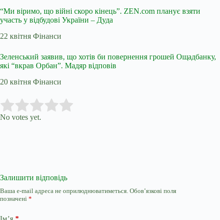
“Ми віримо, що війні скоро кінець”. ZEN.com планує взяти
участь у відбудові України – Дуда
22 квітня Фінанси
Зеленський заявив, що хотів би повернення грошей Ощадбанку,
які “вкрав Орбан”. Мадяр відповів
20 квітня Фінанси
Submit Rating
Rate this item:
No votes yet.
Залишити відповідь
Ваша e-mail адреса не оприлюднюватиметься.
Обов’язкові поля
позначені
*
Ім’я
*