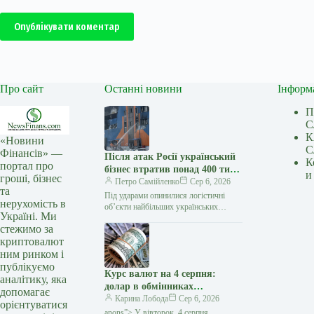
Опублікувати коментар
Про сайт
Останні новини
Інформ
П
С
К
«Новини
С
Фінансів» —
Після атак Росії український
К
портал про
бізнес втратив понад 400 тис.
и
гроші, бізнес
кв. м складів – Forbes
Петро Самійленко
Сер 6, 2026
та
Під ударами опинилися логістичні
нерухомість в
об’єкти найбільших українських
Україні. Ми
компаній Від початку
стежимо за
повномасштабної війни російські атаки
криптовалют
знищили понад 400 тис. кв. м…
ним ринком і
публікуємо
Курс валют на 4 серпня:
аналітику, яка
долар в обмінниках
допомагає
подешевшав на 10 копійок —
Карина Лобода
Сер 6, 2026
орієнтуватися
Мінфін
anons”> У вівторок, 4 серпня,