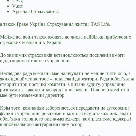
USG;
Vuso;
Арсенал Страхування;
а також Граве Україна Страхування життя і TAS Life.
Майже всі вони також входять до числа найбільш прибуткових
страхових компаній в Україні.
До значимих страховиків встановлюються посилені вимоги
щодо корпоративного управління.
Наглядова рада компанії має налічувати не менше п’яти осіб, з
яких щонайменше троє – незалежні директори. Рада зобов’язана
створити три постійні комітети: з питань аудиту, управління
ризиками, а також винагород і призначень. Головою комітетів
має бути незалежний директор.
Крім того, компаніям забороняється передавати на аутсорсинг
функції управління ризиками й комплаєнсу, а також покладати
обов’язки головного ризик-менеджера, комплаєнс-менеджера і
відповідального актуарія на одну особу.