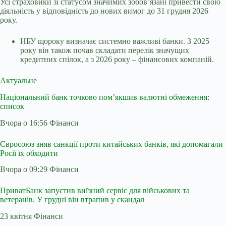
Усі страховики зі статусом значимих зобов’язані привести свою
діяльність у відповідність до нових вимог до 31 грудня 2026
року.
НБУ щороку визначає системно важливі банки. З 2025
року він також почав складати перелік значущих
кредитних спілок, а з 2026 року – фінансових компаній.
Актуальне
Національний банк точково пом’якшив валютні обмеження:
список
Вчора о 16:56 Фінанси
Євросоюз зняв санкції проти китайських банків, які допомагали
Росії їх обходити
Вчора о 09:29 Фінанси
ПриватБанк запустив виїзний сервіс для військових та
ветеранів. У грудні він втрапив у скандал
23 квітня Фінанси