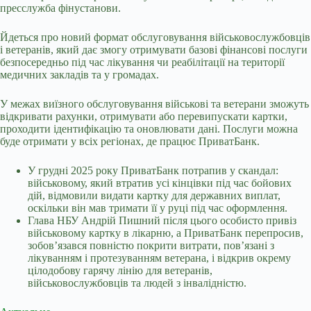
пресслужба фінустанови.
Йдеться про новий формат обслуговування військовослужбовців
і ветеранів, який дає змогу отримувати базові фінансові послуги
безпосередньо під час лікування чи реабілітації на території
медичних закладів та у громадах.
У межах виїзного обслуговування військові та ветерани зможуть
відкривати рахунки, отримувати або перевипускати картки,
проходити ідентифікацію та оновлювати дані. Послуги можна
буде отримати у всіх регіонах, де працює ПриватБанк.
У грудні 2025 року ПриватБанк потрапив у скандал:
військовому, який втратив усі кінцівки під час бойових
дій, відмовили видати картку для державних виплат,
оскільки він мав тримати її у руці під час оформлення.
Глава НБУ Андрій Пишний після цього особисто привіз
військовому картку в лікарню, а ПриватБанк перепросив,
зобов’язався повністю покрити витрати, пов’язані з
лікуванням і протезуванням ветерана, і відкрив окрему
цілодобову гарячу лінію для ветеранів,
військовослужбовців та людей з інвалідністю.