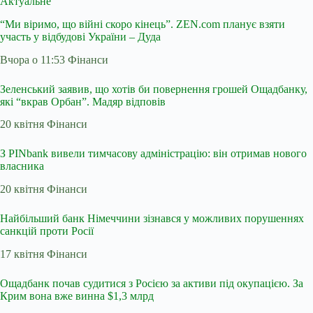
Актуальне
“Ми віримо, що війні скоро кінець”. ZEN.com планує взяти
участь у відбудові України – Дуда
Вчора о 11:53 Фінанси
Зеленський заявив, що хотів би повернення грошей Ощадбанку,
які “вкрав Орбан”. Мадяр відповів
20 квітня Фінанси
З PINbank вивели тимчасову адміністрацію: він отримав нового
власника
20 квітня Фінанси
Найбільший банк Німеччини зізнався у можливих порушеннях
санкцій проти Росії
17 квітня Фінанси
Ощадбанк почав судитися з Росією за активи під окупацією. За
Крим вона вже винна $1,3 млрд