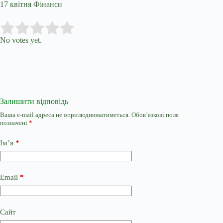
17 квітня Фінанси
Submit Rating
Rate this item:
No votes yet.
Залишити відповідь
Ваша e-mail адреса не оприлюднюватиметься.
Обов’язкові поля
позначені
*
Ім’я
*
Email
*
Сайт