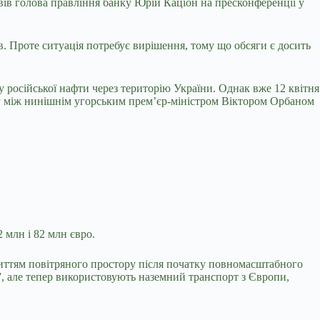
вів голова
правління банку Юрій Каціон на пресконференції у
в. Проте ситуація потребує вирішення, тому що обсяги є досить
у російської нафти через територію України. Однак вже 12 квітня
у між нинішнім угорським прем’єр-міністром Віктором Орбаном
 млн і 82 млн євро.
криттям повітряного простору після початку повномасштабного
ь”, але тепер використовують наземний транспорт з Європи,