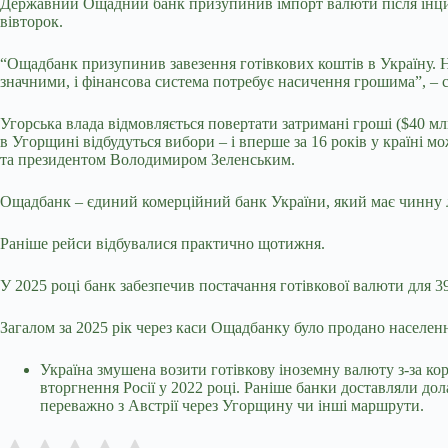
Державний Ощадний банк призупинив імпорт валюти після інцид
вівторок.
“Ощадбанк призупинив завезення готівкових коштів в Україну. Н
значними, і фінансова система потребує насичення грошима”, – с
Угорська влада відмовляється повертати затримані гроші ($40 млн
в Угорщині відбудуться вибори – і вперше за 16 років у країні м
та президентом Володимиром Зеленським.
Ощадбанк – єдиний комерційний банк України, який має чинну л
Раніше рейси відбувалися практично щотижня.
У 2025 році банк забезпечив постачання готівкової валюти для 39
Загалом за 2025 рік через каси Ощадбанку було продано населенн
Україна змушена возити готівкову іноземну валюту з-за ко
вторгнення Росії у 2022 році. Раніше банки доставляли до
переважно з Австрії через Угорщину чи інші маршрути.