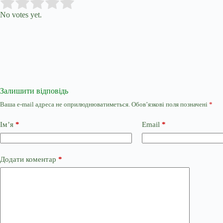
Submit Rating
Rate this item:
No votes yet.
Залишити відповідь
Ваша e-mail адреса не оприлюднюватиметься.
Обов’язкові поля позначені
*
Ім’я
*
Email
*
Додати коментар
*