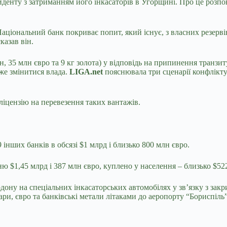
енту з затриманням його інкасаторів в Угорщині. Про це розпо
аціональний банк покриває попит, який існує, з власних резерві
казав він.
, 35 млн євро та 9 кг золота) у відповідь на припинення транзит
оже змінитися влада.
LIGA.net
пояснювала три сценарії конфлікт
іцензію на перевезення таких вантажів.
 інших банків в обсязі $1 млрд і близько 800 млн євро.
ю $1,45 млрд і 387 млн євро, куплено у населення – близько $522
рдону на спеціальних інкасаторських автомобілях у зв’язку з за
лари, євро та банківські метали літаками до аеропорту “Бориспіл