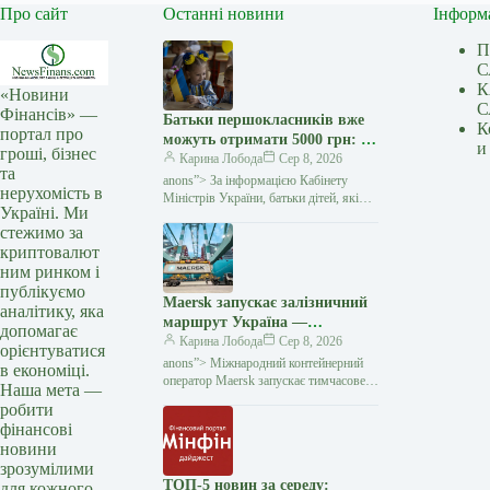
Про сайт
Останні новини
Інформ
П
С
К
«Новини
С
Фінансів» —
Батьки першокласників вже
К
портал про
можуть отримати 5000 грн: як
и
гроші, бізнес
оформити «Пакунок
Карина Лобода
Сер 8, 2026
та
школяра» — Мінфін
anons”> За інформацією Кабінету
нерухомість в
Міністрів України, батьки дітей, які
Україні. Ми
у 2026−2027 навчальному році йдуть
стежимо за
до першого класу, вже можуть подати
криптовалют
заяву на отримання
ним ринком і
публікуємо
Maersk запускає залізничний
аналітику, яка
маршрут Україна —
допомагає
Констанца через атаки на
Карина Лобода
Сер 8, 2026
орієнтуватися
чорноморські порти —
anons”> Міжнародний контейнерний
в економіці.
Мінфін
оператор Maersk запускає тимчасове
Наша мета —
залізничне сполучення між
робити
українськими терміналами
фінансові
та румунським портом Констанца.
новини
Рішення
зрозумілими
ТОП-5 новин за середу:
для кожного.