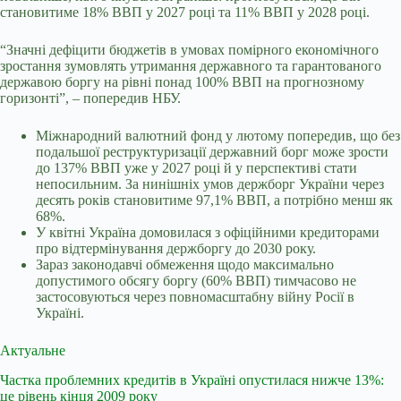
становитиме 18% ВВП у 2027 році та 11% ВВП у 2028 році.
“Значні дефіцити бюджетів в умовах помірного економічного
зростання зумовлять утримання державного та гарантованого
державою боргу на рівні понад 100% ВВП на прогнозному
горизонті”, – попередив НБУ.
Міжнародний валютний фонд у лютому попередив, що без
подальшої реструктуризації державний борг може зрости
до 137% ВВП уже у 2027 році й у перспективі стати
непосильним. За нинішніх умов держборг України через
десять років становитиме 97,1% ВВП, а потрібно менш як
68%.
У квітні Україна домовилася з офіційними кредиторами
про відтермінування держборгу до 2030 року.
Зараз законодавчі обмеження щодо максимально
допустимого обсягу боргу (60% ВВП) тимчасово не
застосовуються через повномасштабну війну Росії в
Україні.
Актуальне
Частка проблемних кредитів в Україні опустилася нижче 13%:
це рівень кінця 2009 року