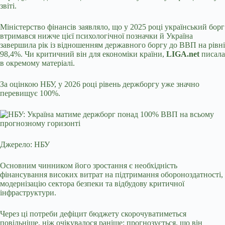
звіті.
Міністерство фінансів заявляло, що у 2025 році український борг
втримався нижче цієї психологічної позначки й Україна
завершила рік із відношенням державного боргу до ВВП на рівні
98,4%. Чи критичний він для економіки країни,
LIGA.net
писала
в окремому матеріалі.
За оцінкою НБУ, у 2026 році рівень держборгу уже значно
перевищує 100%.
Джерело: НБУ
Основним чинником його зростання є необхідність
фінансування високих витрат на підтримання обороноздатності,
модернізацію сектора безпеки та відбудову критичної
інфраструктури.
Через ці потреби дефіцит бюджету скорочуватиметься
повільніше, ніж очікувалося раніше: прогнозується, що він