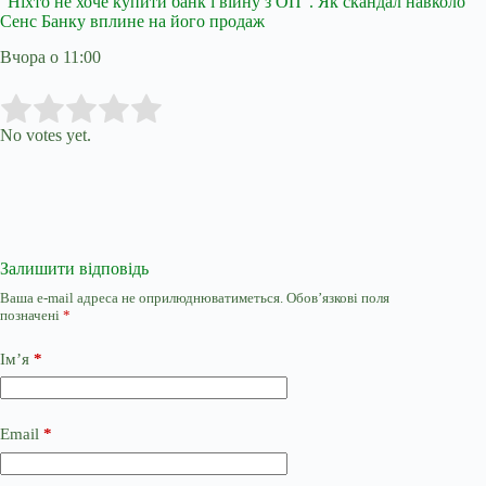
“Ніхто не хоче купити банк і війну з ОП”. Як скандал навколо
Сенс Банку вплине на його продаж
Вчора о 11:00
Submit Rating
Rate this item:
No votes yet.
Залишити відповідь
Ваша e-mail адреса не оприлюднюватиметься.
Обов’язкові поля
позначені
*
Ім’я
*
Email
*