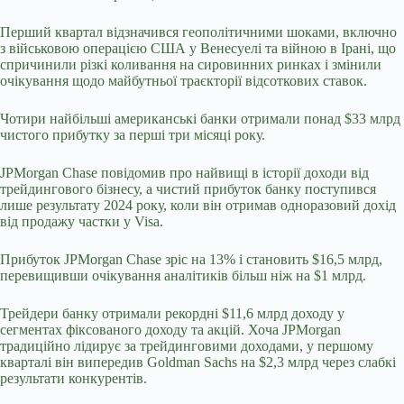
Перший квартал відзначився геополітичними шоками, включно
з військовою операцією США у Венесуелі та війною в Ірані, що
спричинили різкі коливання на сировинних ринках і змінили
очікування щодо майбутньої траєкторії відсоткових ставок.
Чотири найбільші американські банки отримали понад $33 млрд
чистого прибутку за перші три місяці року.
JPMorgan Chase повідомив про найвищі в історії доходи від
трейдингового бізнесу, а чистий прибуток банку поступився
лише результату 2024 року, коли він отримав одноразовий дохід
від продажу частки у Visa.
Прибуток JPMorgan Chase зріс на 13% і становить $16,5 млрд,
перевищивши очікування аналітиків більш ніж на $1 млрд.
Трейдери банку отримали рекордні $11,6 млрд доходу у
сегментах фіксованого доходу та акцій. Хоча JPMorgan
традиційно лідирує за трейдинговими доходами, у першому
кварталі він випередив Goldman Sachs на $2,3 млрд через слабкі
результати конкурентів.