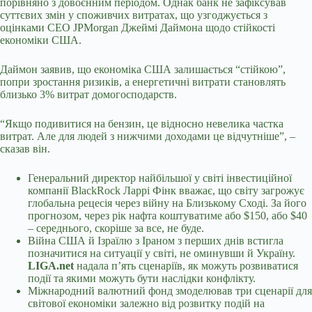
порівняно з довоєнним періодом. Однак банк не зафіксував
суттєвих змін у споживчих витратах, що узгоджується з
оцінками CEO JPMorgan Джеймі Даймона щодо стійкості
економіки США.
Даймон заявив, що економіка США залишається “стійкою”,
попри зростання ризиків, а енергетичні витрати становлять
близько 3% витрат домогосподарств.
“Якщо подивитися на бензин, це відносно невелика частка
витрат. Але для людей з нижчими доходами це відчутніше”, –
сказав він.
Генеральний директор найбільшої у світі інвестиційної
компанії BlackRock Ларрі Фінк вважає, що світу загрожує
глобальна рецесія через війну на Близькому Сході. За його
прогнозом, через рік нафта коштуватиме або $150, або $40
– середнього, скоріше за все, не буде.
Війна США й Ізраїлю з Іраном з перших днів встигла
позначитися на ситуації у світі, не оминувши й Україну.
LIGA.net
надала п’ять сценаріїв, як можуть розвиватися
події та якими можуть бути наслідки конфлікту.
Міжнародний валютний фонд змоделював три сценарії для
світової економіки залежно від розвитку подій на