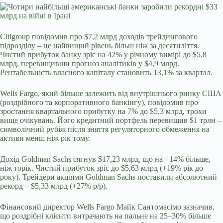
Citigroup повідомив про $7,2 млрд доходів трейдингового
підрозділу – це найвищий рівень більш ніж за десятиліття.
Чистий прибуток банку зріс на 42% у річному вимірі до $5,8
млрд, перевищивши прогноз аналітиків у $4,9 млрд.
Рентабельність власного капіталу становить 13,1% за квартал.
Wells Fargo, який більше залежить від внутрішнього ринку США
(роздрібного та корпоративного банкінгу), повідомив про
зростання квартального прибутку на 7% до $5,3 млрд, трохи
вище очікувань. Його кредитний портфель перевищив $1 трлн –
символічний рубіж після зняття регуляторного обмеження на
активи менш ніж рік тому.
Дохід Goldman Sachs сягнув $17,23 млрд, що на +14% більше,
ніж торік. Чистий прибуток зріс до $5,63 млрд (+19% рік до
року). Трейдери акціями Goldman Sachs поставили абсолютний
рекорд – $5,33 млрд (+27% р/р).
Фінансовий директор Wells Fargo Майк Сантомасімо зазначив,
що роздрібні клієнти витрачають на пальне на 25–30% більше