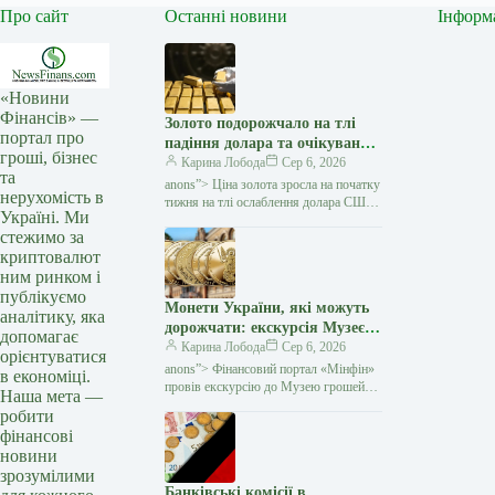
Про сайт
Останні новини
Інформ
«Новини
Фінансів» —
Золото подорожчало на тлі
портал про
падіння долара та очікувань
гроші, бізнес
переговорів США з Іраном —
Карина Лобода
Сер 6, 2026
та
Мінфін
anons”> Ціна золота зросла на початку
нерухомість в
тижня на тлі ослаблення долара США
Україні. Ми
та зниження побоювань щодо нового
стежимо за
витка інфляції. Як повідомляє Reuters,
криптовалют
ринок…
ним ринком і
публікуємо
Монети України, які можуть
аналітику, яка
дорожчати: екскурсія Музеєм
допомагає
грошей НБУ (відео) — Мінфін
Карина Лобода
Сер 6, 2026
орієнтуватися
anons”> Фінансовий портал «Мінфін»
в економіці.
провів екскурсію до Музею грошей
Наша мета —
Національного банку України разом із
робити
відомим українським нумізматом
фінансові
Андрієм
новини
зрозумілими
Банківські комісії в