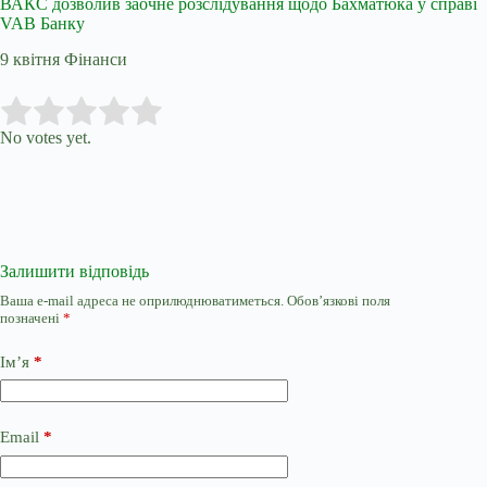
ВАКС дозволив заочне розслідування щодо Бахматюка у справі
VAB Банку
9 квітня Фінанси
Submit Rating
Rate this item:
No votes yet.
Залишити відповідь
Ваша e-mail адреса не оприлюднюватиметься.
Обов’язкові поля
позначені
*
Ім’я
*
Email
*