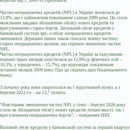
Коротко від J_3000 AI
Приховати
Частка непрацюючих кредитів (NPL) в Україні знизилася до
12,9%, що є найнижчим показником з кінця 2009 року. Це
стало
можливим завдяки збільшенню обсягу нових кредитів та
врегулюванню старих боргів. Загальний обсяг кредитів у
банківській системі зріс, а обсяг непрацюючих кредитів
зменшився. Державні банки також списали значну частину
старих непрацюючих активів, що сприяло зниженню частки
NPL.
Частка непрацюючих кредитів (NPL) в Україні за підсумками
перших трьох місяців опустилася до 12,9% (у фізичних осіб –
10,3%, у юридичних – 15,7%), що відповідає показникам
останніх місяців 2009 року. Про це свідчать дані Національного
банку.
З початку року вона скоротилася на 1 відсотковий пункт, а з
березня 2022-го – на 13,7 пункта.
“Факторами зменшення частки NPL у січні – березні 2026 року
стали як збільшення обсягу нових кредитів ліпшої якості, так і
врегулювання непрацюючих боргів”, – повідомив НБУ.
Валовий обсяг кредитів у банківській системі за перший квартал