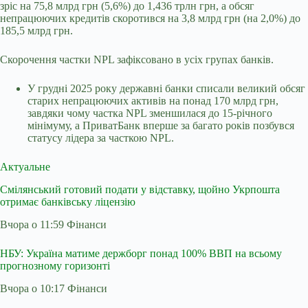
зріс на 75,8 млрд грн (5,6%) до 1,436 трлн грн, а обсяг
непрацюючих кредитів скоротився на 3,8 млрд грн (на 2,0%) до
185,5 млрд грн.
Скорочення частки NPL зафіксовано в усіх групах банків.
У грудні 2025 року державні банки списали великий обсяг
старих непрацюючих активів на понад 170 млрд грн,
завдяки чому частка NPL зменшилася до 15-річного
мінімуму, а ПриватБанк вперше за багато років позбувся
статусу лідера за часткою NPL.
Актуальне
Смілянський готовий подати у відставку, щойно Укрпошта
отримає банківську ліцензію
Вчора о 11:59 Фінанси
НБУ: Україна матиме держборг понад 100% ВВП на всьому
прогнозному горизонті
Вчора о 10:17 Фінанси