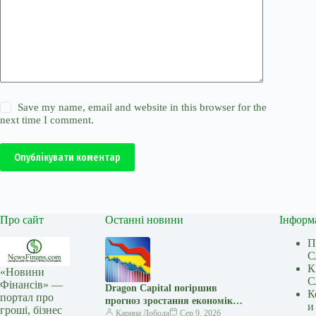
Save my name, email and website in this browser for the
next time I comment.
Опублікувати коментар
Про сайт
Останні новини
Інформ
П
С
К
«Новини
С
Фінансів» —
Dragon Capital погіршив
К
портал про
прогноз зростання економіки
и
гроші, бізнес
України у 2026 році до 1% —
Карина Лобода
Сер 9, 2026