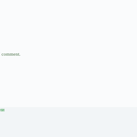
 I comment.
ни