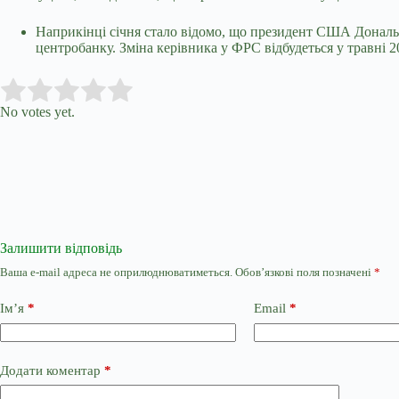
Наприкінці січня стало відомо, що президент США Дональ
центробанку. Зміна керівника у ФРС відбудеться у травні 2
Submit Rating
Rate this item:
No votes yet.
Залишити відповідь
Ваша e-mail адреса не оприлюднюватиметься.
Обов’язкові поля позначені
*
Ім’я
*
Email
*
Додати коментар
*