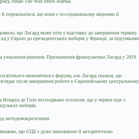
 року, пише The Wall
Street Journal.
ати й переконатися, що вони є по-справжньому міцними й
домило, що Лагард може піти у відставку до завершення терміну.
 у Європі до президентських виборів у Франції, за підсумками
 на ухвалення рішення. Призначення француженки Лагард у 2019
сесвітнього економічного форуму, але Лагард сказала, що
озглядає після завершення роботи в Європейському центральному
 Вільруа де Гало несподівано оголосив, що у червні піде з
нцузьких виборів.
ард антидемократичним.
 “Я вважаю, що ЄЦБ є дуже шанованою й авторитетною