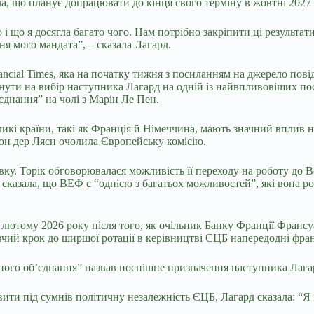
а, що планує допрацювати до кінця свого терміну в жовтні 2027
о і що я досягла багато чого. Нам потрібно закріпити ці результ
я мого мандата”, – сказала Лагард.
ncial Times, яка на початку тижня з посиланням на джерело пові
 на вибір наступника Лагард на одній із найвпливовіших посад
єднання” на чолі з Марін Ле Пен.
ликі країни, такі як Франція й Німеччина, мають значний вплив
фон дер Ляєн очолила Європейську комісію.
ку. Торік обговорювалася можливість її переходу на роботу до В
сказала, що ВЕФ є “однією з багатьох можливостей”, які вона р
лютому 2026 року після того, як очільник Банку Франції Франсуа
вчий крок до ширшої ротації в керівництві ЄЦБ напередодні фра
ного об’єднання” назвав поспішне призначення наступника Лаг
авити під сумнів політичну незалежність ЄЦБ, Лагард сказала: