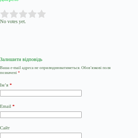
Submit Rating
Rate this item:
No votes yet.
Залишити відповідь
Ваша e-mail адреса не оприлюднюватиметься.
Обов’язкові поля
позначені
*
Ім’я
*
Email
*
Сайт