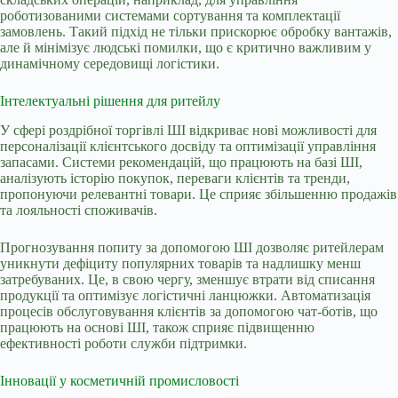
роботизованими системами сортування та комплектації
замовлень. Такий підхід не тільки прискорює обробку вантажів,
але й мінімізує людські помилки, що є критично важливим у
динамічному середовищі логістики.
Інтелектуальні рішення для ритейлу
У сфері роздрібної торгівлі ШІ відкриває нові можливості для
персоналізації клієнтського досвіду та оптимізації управління
запасами. Системи рекомендацій, що працюють на базі ШІ,
аналізують історію покупок, переваги клієнтів та тренди,
пропонуючи релевантні товари. Це сприяє збільшенню продажів
та лояльності споживачів.
Прогнозування попиту за допомогою ШІ дозволяє ритейлерам
уникнути дефіциту популярних товарів та надлишку менш
затребуваних. Це, в свою чергу, зменшує втрати від списання
продукції та оптимізує логістичні ланцюжки. Автоматизація
процесів обслуговування клієнтів за допомогою чат-ботів, що
працюють на основі ШІ, також сприяє підвищенню
ефективності роботи служби підтримки.
Інновації у косметичній промисловості