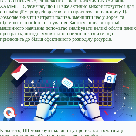
Віктор Шевченко, співвласник групи логістичних компаній
ZAMMLER, зазначає, що ШІ вже активно використовується для
оптимізації маршрутів доставки та прогнозування попиту. Це
дозволяє знизити витрати палива, зменшити час у дорозі та
підвищити точність планування. Застосування алгоритмів
машинного навчання допомагає аналізувати великі обсяги даних
про трафік, погодні умови та історичні показники, що
призводить до більш ефективного розподілу ресурсів.
Крім того, ШІ може бути задіяний у процесах автоматизації
складських операцій, наприклад, для управління