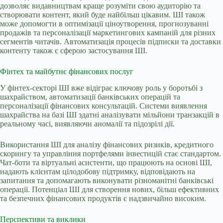
дозволяє видавництвам краще розуміти свою аудиторію та
створювати контент, який буде найбільш цікавим. ШІ також
може допомогти в оптимізації ціноутворення, прогнозуванні
продажів та персоналізації маркетингових кампаній для різних
сегментів читачів. Автоматизація процесів підписки та доставки
контенту також є сферою застосування ШІ.
Фінтех та майбутнє фінансових послуг
У фінтех-секторі ШІ вже відіграє ключову роль у боротьбі з
шахрайством, автоматизації банківських операцій та
персоналізації фінансових консультацій. Системи виявлення
шахрайства на базі ШІ здатні аналізувати мільйони транзакцій в
реальному часі, виявляючи аномалії та підозрілі дії.
Використання ШІ для аналізу фінансових ризиків, кредитного
скорингу та управління портфелями інвестицій стає стандартом.
Чат-боти та віртуальні асистенти, що працюють на основі ШІ,
надають клієнтам цілодобову підтримку, відповідають на
запитання та допомагають виконувати різноманітні банківські
операції. Потенціал ШІ для створення нових, більш ефективних
та безпечних фінансових продуктів є надзвичайно високим.
Перспективи та виклики