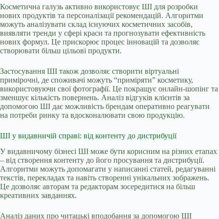
Косметична галузь активно використовує ШІ для розробки
нових продуктів та персоналізації рекомендацій. Алгоритми
можуть аналізувати склад існуючих косметичних засобів,
виявляти тренди у сфері краси та прогнозувати ефективність
нових формул. Це прискорює процес інновацій та дозволяє
створювати більш цільові продукти.
Застосування ШІ також дозволяє створити віртуальні
примірочні, де споживачі можуть “приміряти” косметику,
використовуючи свої фотографії. Це покращує онлайн-шопінг та
зменшує кількість повернень. Аналіз відгуків клієнтів за
допомогою ШІ дає можливість брендам оперативно реагувати
на потреби ринку та вдосконалювати свою продукцію.
ШІ у видавничій справі: від контенту до дистрибуції
У видавничому бізнесі ШІ може бути корисним на різних етапах
– від створення контенту до його просування та дистрибуції.
Алгоритми можуть допомагати у написанні статей, редагуванні
текстів, перекладах та навіть створенні унікальних зображень.
Це дозволяє авторам та редакторам зосередитися на більш
креативних завданнях.
Аналіз даних про читацькі вподобання за допомогою ШІ