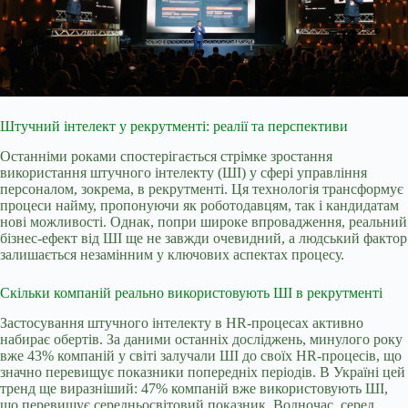
Штучний інтелект у рекрутменті: реалії та перспективи
Останніми роками спостерігається стрімке зростання
використання штучного інтелекту (ШІ) у сфері управління
персоналом, зокрема, в рекрутменті. Ця технологія трансформує
процеси найму, пропонуючи як роботодавцям, так і кандидатам
нові можливості. Однак, попри широке впровадження, реальний
бізнес-ефект від ШІ ще не завжди очевидний, а людський фактор
залишається незамінним у ключових аспектах процесу.
Скільки компаній реально використовують ШІ в рекрутменті
Застосування штучного інтелекту в HR-процесах активно
набирає обертів. За даними останніх досліджень, минулого року
вже 43% компаній у світі залучали ШІ до своїх HR-процесів, що
значно перевищує показники попередніх періодів. В Україні цей
тренд ще виразніший: 47% компаній вже використовують ШІ,
що перевищує середньосвітовий показник. Водночас, серед