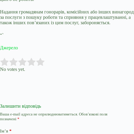
Надання громадянам гонорарів, комісійних або інших винагород
за послуги з пошуку роботи та сприяння у працевлаштуванні, а
також інших пов’язаних із цим послуг, забороняється.
“`
Джерело
Submit Rating
Rate this item:
No votes yet.
Залишити відповідь
Ваша e-mail адреса не оприлюднюватиметься.
Обов’язкові поля
позначені
*
Ім’я
*