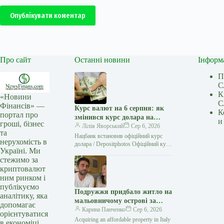
Опублікувати коментар
Про сайт
Останні новини
Інформ
П
С
К
«Новини
С
Фінансів» —
Курс валют на 6 серпня: як
К
портал про
змінився курс долара на
и
гроші, бізнес
сьогодні?
Лілія Яворський
Сер 6, 2026
та
Нацбанк встановив офіційний курс
нерухомість в
долара / Depositphotos Офіційний курс
Україні. Ми
долара США щодо гривні знизився на
стежимо за
шість копійок, водночас євро
криптовалют
подешевшало…
ним ринком і
публікуємо
Подружжя придбало житло на
аналітику, яка
мальовничому острові за
допомагає
незначну суму і “влетіло в
Карина Панченко
Сер 6, 2026
орієнтуватися
копієчку” (фото)
Acquiring an affordable property in Italy
в економіці.