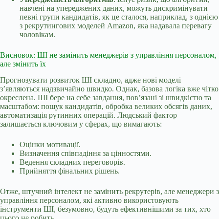
навчені на упереджених даних, можуть дискримінувати
певні групи кандидатів, як це сталося, наприклад, з однією
з рекрутингових моделей Amazon, яка надавала перевагу
чоловікам.
Висновок: ШІ не замінить менеджерів з управління персоналом,
але змінить їх
Прогнозувати розвиток ШІ складно, адже нові моделі
з’являються надзвичайно швидко. Однак, базова логіка вже чітко
окреслена. ШІ бере на себе завдання, пов’язані зі швидкістю та
масштабом: пошук кандидатів, обробка великих обсягів даних,
автоматизація рутинних операцій. Людський фактор
залишається ключовим у сферах, що вимагають:
Оцінки мотивації.
Визначення співпадіння за цінностями.
Ведення складних переговорів.
Прийняття фінальних рішень.
Отже, штучний інтелект не замінить рекрутерів, але менеджери з
управління персоналом, які активно використовують
інструменти ШІ, безумовно, будуть ефективнішими за тих, хто
цього не робить.