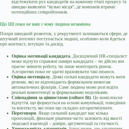
відстежувати рух кандидатів на кожному етапі процесу та
швидко виявляти “вузькі місця”, де компанія втрачає
потенційних співробітників.
Що ШІ поки не вміє і чому людина незамінна
Попри швидкий розвиток, у рекрутменті залишаються сфери, де
штучний інтелект поступається людині, особливо коли йдеться
про контекст, інтуїцію та досвід.
Оцінка мотивації кандидата
. Досвідчений HR-спеціаліст
може відчути справжні наміри кандидата – чи дійсно він
прагне змінити роботу, чи лише моніторить ринок.
Алгоритми поки не здатні враховувати такі нюанси.
Оцінка потенціалу
. Деякі сильні кандидати можуть мати
резюме, які не відповідають формальним вимогам
автоматичних фільтрів. Саме людина може розгледіти
реальні компетенції за формальними недоліками.
Співпадіння за цінностями (culture fit)
. Це комплексне
відчуття, що формується на основі комунікації, поведінки
та контексту, які поки що складно алгоритмізувати.
Переговори
. Якщо сильний кандидат має кілька
пропозицій, фінальне рішення часто залежить від якості
людської взаємодії – довіри, аргументації та гнучкості.
Упередженість алгоритмів
. Існує ризик, що алгоритми,