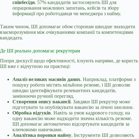
співбесіди
. 57% кандидатів застосовують ШІ для
опрацювання можливих запитань, кейсів та збору
інформації про роботодавця чи менеджера з найму.
Таким чином, ШІ допомагає обом сторонам швидше знаходити
взаєморозуміння між очікуваннями компанії та компетенціями
кандидата.
Де ШІ реально допомагає рекрутерам
Попри дискусії щодо ефективності, існують напрями, де користь
ШІ вже є відчутною на практиці:
Аналіз великих масивів даних
. Наприклад, платформи з
пошуку роботи містять мільйони резюме, і ШІ дозволяє
швидко ідентифікувати релевантних кандидатів,
замінюючи ручний перегляд.
Створення опису вакансії
. Завдяки ШІ рекрутер може
підготувати та опублікувати вакансію за лічені хвилини.
Обробка відгуків
. Навіть за умов кадрового голоду, на
одну вакансію може надходити значна кількість резюме.
ШІ допомагає автоматично відсортувати кандидатів за
ключовими навичками.
Аналітика воронки найму
. Інструменти ШІ дозволяють