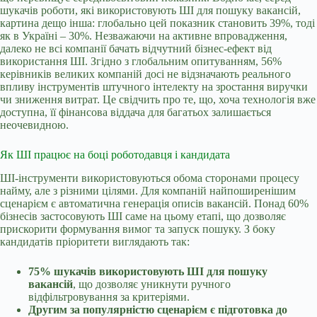
шукачів роботи, які використовують ШІ для пошуку вакансій,
картина дещо інша: глобально цей показник становить 39%, тоді
як в Україні – 30%. Незважаючи на активне впровадження,
далеко не всі компанії бачать відчутний бізнес-ефект від
використання ШІ. Згідно з глобальним опитуванням, 56%
керівників великих компаній досі не відзначають реального
впливу інструментів штучного інтелекту на зростання виручки
чи зниження витрат. Це свідчить про те, що, хоча технологія вже
доступна, її фінансова віддача для багатьох залишається
неочевидною.
Як ШІ працює на боці роботодавця і кандидата
ШІ-інструменти використовуються обома сторонами процесу
найму, але з різними цілями. Для компаній найпоширенішим
сценарієм є автоматична генерація описів вакансій. Понад 60%
бізнесів застосовують ШІ саме на цьому етапі, що дозволяє
прискорити формування вимог та запуск пошуку. З боку
кандидатів пріоритети виглядають так:
75% шукачів використовують ШІ для пошуку
вакансій
, що дозволяє уникнути ручного
відфільтровування за критеріями.
Другим за популярністю сценарієм є підготовка до