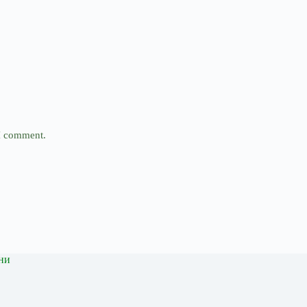
 I comment.
ни