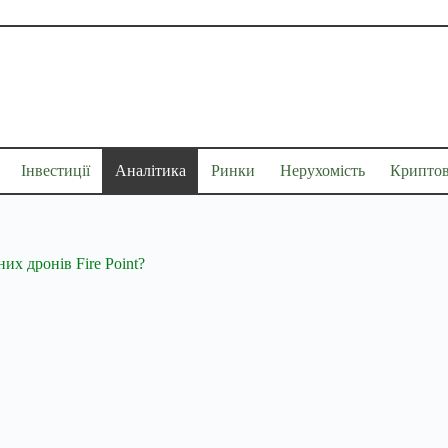
Інвестиції
Аналітика
Ринки
Нерухомість
Крипто
х дронів Fire Point?