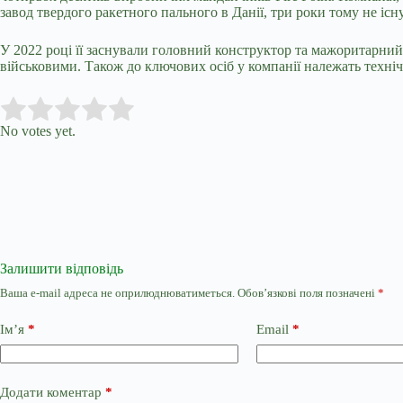
завод твердого ракетного пального в Данії, три роки тому не існ
У 2022 році її заснували головний конструктор та мажоритарний
військовими. Також до ключових осіб у компанії належать техніч
Submit Rating
Rate this item:
No votes yet.
Залишити відповідь
Ваша e-mail адреса не оприлюднюватиметься.
Обов’язкові поля позначені
*
Ім’я
*
Email
*
Додати коментар
*