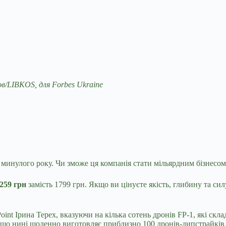
/LIBKOS, для Forbes Ukraine
м минулого року.
Чи зможе ця компанія стати мільярдним бізнесом
259 грн
замість 1799 грн. Якщо ви цінуєте якість, глибину та сил
Point Ірина Терех, вказуючи на кілька сотень дронів FP‑1, які скла
 що нині щоденно виготовляє приблизно 100 дронів-дипстрайків т