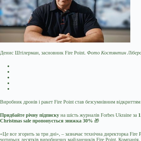
Денис Штілерман, засновник Fire Point.
Фото Костянтин Ліберов
Виробник дронів і ракет Fire Point став безсумнівним відкриття
Придбайте річну підписку
на шість журналів Forbes Ukraine за
1
Christmas sale пропонується знижка 30%
🎁
«Це все згорить за три дні», – зазначає технічна директорка Fire 
чотирьох десятків виробничих майданчиків Fire Point. Компанія,