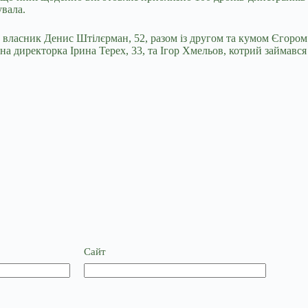
увала.
 власник Денис Штілєрман, 52, разом із другом та кумом Єгором 
на директорка Ірина Терех, 33, та Ігор Хмельов, котрий займавс
Сайт