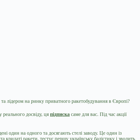
 та лідером на ринку приватного ракетобудування в Європі?
у реального досвіду, ця
підписка
саме для вас. Під час акції
дені один на одного та досягають стелі заводу. Це один із
а крилаті ракети, тестує першу українську балістику і зводить