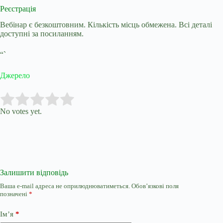
Реєстрація
Вебінар є безкоштовним. Кількість місць обмежена. Всі деталі
доступні за посиланням.
“`
Джерело
Submit Rating
Rate this item:
No votes yet.
Залишити відповідь
Ваша e-mail адреса не оприлюднюватиметься.
Обов’язкові поля
позначені
*
Ім’я
*