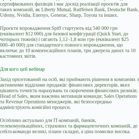
сертифікованих фахівців і має досвід реалізації проєктів для
таких компаній, як Liberty Mutual, Raiffeisen Bank, Deutsche Bank,
Udemy, Nvidia, Enersys, Generac, Sharp, Toyota та інших.
Проєкти впровадження Spiff стартують від 540 000 грн
(еквівалент $12 000) для базової конфігурації (Quick Start, до
чотирьох тижнів) і сягають 1,12–1,8 млн грн (еквівалент $25
000–40 000) для стандартного повного впровадження, що
включає до 10 компенсаційних планів, три джерела даних та 10
кастомних звітів.
Для кого цей вебінар
Захід орієнтований на осіб, які приймають рішення в компаніях з
активними відділами продажів: фінансових директорів, яких
цікавить точність нарахувань та скорочення фінансових ризиків;
Head of Sales, яким важлива мотивація команди; Sales Operations
та Revenue Operations менеджерів, які безпосередньо
адмініструють комісійні процеси.
Особливо актуально для IT-компаній, банків,
телекомунікаційних, страхових та фармацевтичних компаній, де
сейлз-команди великі, плани складні, а ціна помилки висока.