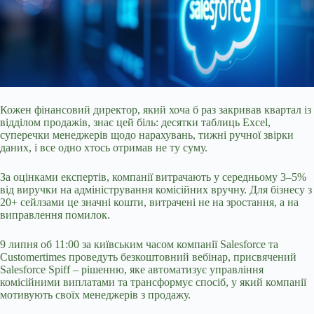
Кожен фінансовий директор, який хоча б раз закривав квартал із
відділом продажів, знає цей біль: десятки таблиць Excel,
суперечки менеджерів щодо нарахувань,
тижні ручної звірки
даних, і все одно хтось отримав не ту суму.
За оцінками експертів, компанії витрачають у середньому 3–5%
від виручки на адміністрування комісійних вручну. Для бізнесу з
20+ сейлзами це значні кошти, витрачені не на зростання, а на
виправлення помилок.
9 липня об 11:00 за київським часом компанії Salesforce та
Customertimes проведуть безкоштовний вебінар, присвячений
Salesforce Spiff – рішенню, яке автоматизує управління
комісійними виплатами та трансформує спосіб, у який компанії
мотивують своїх менеджерів з продажу.