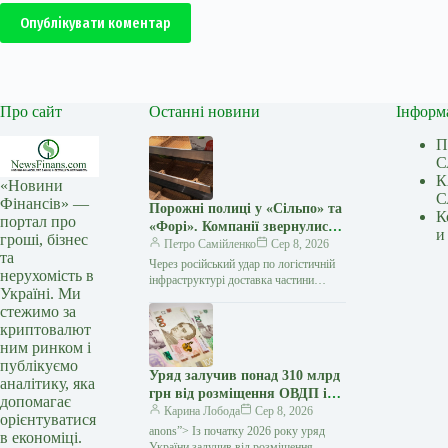
Опублікувати коментар
Про сайт
Останні новини
Інформ
П
С
К
«Новини
С
Фінансів» —
Порожні полиці у «Сільпо» та
К
портал про
«Форі». Компанії звернулися
и
гроші, бізнес
до українців
Петро Самійленко
Сер 8, 2026
та
Через російський удар по логістичній
нерухомість в
інфраструктурі доставка частини
Україні. Ми
товарів до деяких магазинів потребує
стежимо за
більше часу У супермаркетах «Сільпо»
криптовалют
та «Фора»,…
ним ринком і
публікуємо
Уряд залучив понад 310 млрд
аналітику, яка
грн від розміщення ОВДП із
допомагає
початку року — Мінфін
Карина Лобода
Сер 8, 2026
орієнтуватися
anons”> Із початку 2026 року уряд
в економіці.
України залучив від розміщення