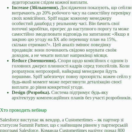
аудиторським слідом кожної виплати.
Increase (Збільшення).
Дослідження показують, що сейлзи
витрачають до 20% робочого часу на самостійну перевірку
своїх комісійних. Spiff надає кожному менеджеру
особистий дашборд у реальному часі. Він бачить свої
поточні заробітки, прогрес до наступного порогу та може
самостійно змоделювати відповідь на запитання: «Якщо я
закрию цю угоду на $X або перевищу план на 15%,
скільки отримаю?». Цей аналіз змінює поведінку
продавців: вони починають свідомо керувати своїм
доходом, а не чекати виплат наприкінці місяця.
Reduce (Зменшення).
Спори щодо комісійних є одним із
головних джерел плинності кадрів серед топсейлзів. Коли
розрахунок непрозорий, найкращі менеджери йдуть
першими. Spiff забезпечує повну прозорість: кожен сейлз у
будь-який момент може переглянути деталізацію своєї
виплати до рівня конкретної угоди.
Design (Розробка).
Система підтримує будь-яку
архітектуру компенсаційних планів без участі розробників.
Хто проводить вебінар
Salesforce виступає як вендор, а Customertimes – як партнер зі
статусом Summit Partner, що є найвищим рівнем у партнерській
програмі Salesforce. Команда Customertimes налічує понад 800