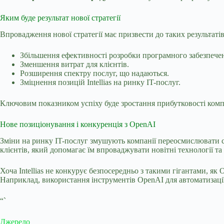
Яким буде результат нової стратегії
Впровадження нової стратегії має призвести до таких результатів
Збільшення ефективності розробки програмного забезпече
Зменшення витрат для клієнтів.
Розширення спектру послуг, що надаються.
Зміцнення позицій Intellias на ринку IT-послуг.
Ключовим показником успіху буде зростання прибутковості компан
Нове позиціонування і конкуренція з OpenAI
Зміни на ринку IT-послуг змушують компанії переосмислювати св
клієнтів, який допомагає їм впроваджувати новітні технології та
Хоча Intellias не конкурує безпосередньо з такими гігантами, я
Наприклад, використання інструментів OpenAI для автоматизації 
“`
Джерело