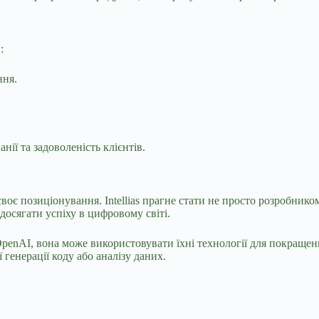
:
ння.
ії та задоволеність клієнтів.
оє позиціонування. Intellias прагне стати не просто розробнико
 досягати успіху в цифровому світі.
к OpenAI, вона може використовувати їхні технології для покраще
генерації коду або аналізу даних.