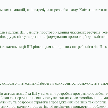
оземних компаній, які потребували розробки коду. Клієнти платили
оль відіграє ШІ. Замість простого надання людських ресурсів, к
ідходу до ціноутворення та формування пропозицій для клієнтів
ї та кастомізації ШІ-рішень для конкретних потреб клієнтів. Це 
х, які дозволять компанії зберегти конкурентоспроможність в умов
 автоматизації та ШІ у всі етапи розробки програмного забезпе
окої експертизи в певних галузях, таких як автомобільна промис
лтингу та розробки стратегії впровадження новітніх технологій.
сних програмних продуктів, які вирішують конкретні проблеми к