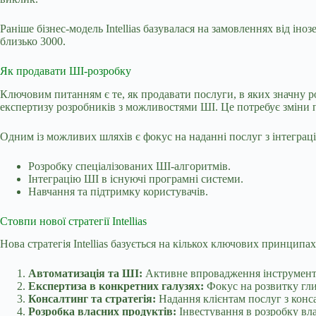
Раніше бізнес-модель Intellias базувалася на замовленнях від ін
близько 3000.
Як продавати ШІ-розробку
Ключовим питанням є те, як продавати послуги, в яких значну р
експертизу розробників з можливостями ШІ. Це потребує зміни п
Одним із можливих шляхів є фокус на наданні послуг з інтеграці
Розробку спеціалізованих ШІ-алгоритмів.
Інтеграцію ШІ в існуючі програмні системи.
Навчання та підтримку користувачів.
Стовпи нової стратегії Intellias
Нова стратегія Intellias базується на кількох ключових принципа
Автоматизація та ШІ:
Активне впровадження інструментів
Експертиза в конкретних галузях:
Фокус на розвитку глиб
Консалтинг та стратегія:
Надання клієнтам послуг з конса
Розробка власних продуктів:
Інвестування в розробку вла