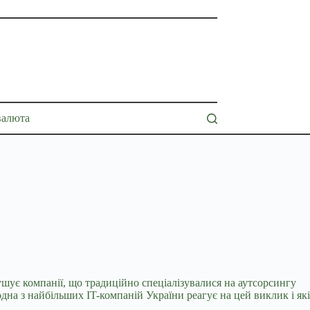
валюта
ушує компанії, що традиційно
спеціалізувалися на аутсорсингу
дна з найбільших IT-компаній України реагує на цей виклик і які