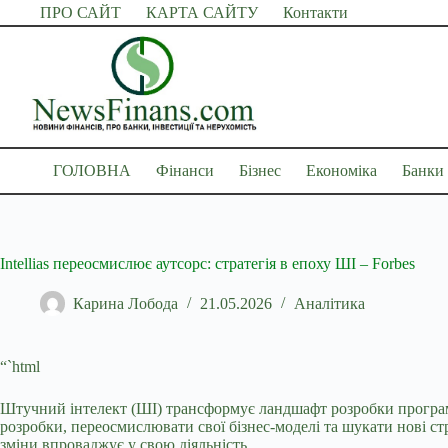
Перейти
ПРО САЙТ
КАРТА САЙТУ
Контакти
до
вмісту
ГОЛОВНА
Фінанси
Бізнес
Економіка
Банки
Intellias переосмислює аутсорс: стратегія в епоху ШІ – Forbes
Карина Лобода
21.05.2026
Аналітика
“`html
Штучний інтелект (ШІ) трансформує ландшафт розробки програм
розробки, переосмислювати свої бізнес-моделі та шукати нові ст
зміни впроваджує у свою діяльність.