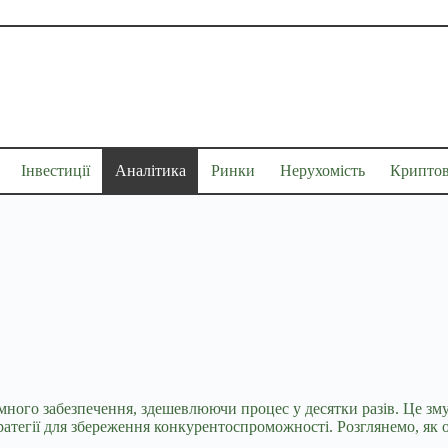
Інвестиції
Аналітика
Ринки
Нерухомість
Крипто
ного забезпечення, здешевлюючи процес у десятки разів. Це зм
ратегії для збереження конкурентоспроможності. Розглянемо, як о