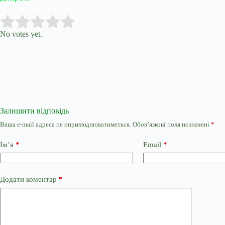
Submit Rating
Rate this item:
No votes yet.
Залишити відповідь
Ваша e-mail адреса не оприлюднюватиметься.
Обов’язкові поля позначені
*
Ім’я
*
Email
*
Додати коментар
*