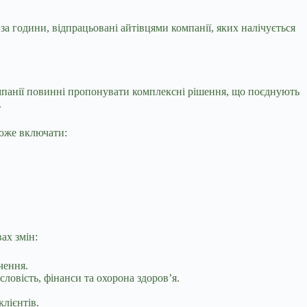
 за години, відпрацьовані айтівцями компанії, яких налічується
омпанії повинні пропонувати комплексні рішення, що поєднують
.
може включати:
ах змін:
чення.
ловість, фінанси та охорона здоров’я.
лієнтів.