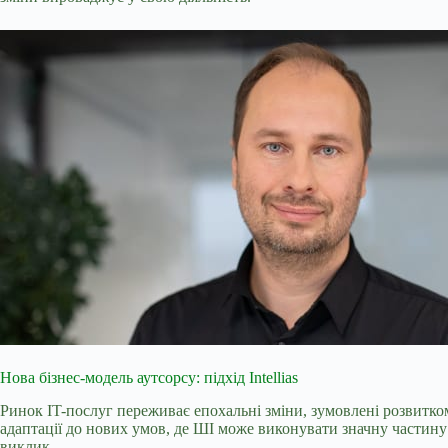
Нова бізнес-модель аутсорсу: підхід Intellias
Ринок IT-послуг переживає епохальні зміни, зумовлені розвитком
адаптації до нових умов, де ШІ може виконувати значну частину р
виклик.