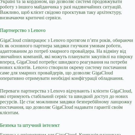
Україні та за кордоном, що дозволяє системі продовжувати
роботу з іншого майданчика у разі надзвичайних ситуацій.
Важливо, щоб клієнт свідомо проєктував таку архітектуру,
визначаючи критичні сервіси.
Партнерство з Lenovo
GigaCloud співпрацює з Lenovo протягом п’яти років, обираючи
їх як основного партнера завдяки гнучким умовам роботи,
адаптованим до потреб хмарного провайдера. На відміну від
звичайних компаній, які можуть планувати закупівлі на півроку
вперед, GigaCloud потребує швидкого реагування на потреби
нових клієнтів. Lenovo створили окрему систему постачання
саме для хмарних провайдерів, що дозволяє GigaCloud
оперативно отримувати необхідні конфігурації обладнання.
Переваги партнерства з Lenovo відчувають і клієнти GigaCloud,
які отримують стабільний сервіс та швидкий доступ до нових
ресурсів. Це стає можливим завдяки безперебійному ланцюжку
постачання, що дозволяє GigaCloud надавати гарантії своїм
клієнтам.
Безпека та штучний інтелект
Безпека є пріоритетом для GigaCloud. Компанія планувала