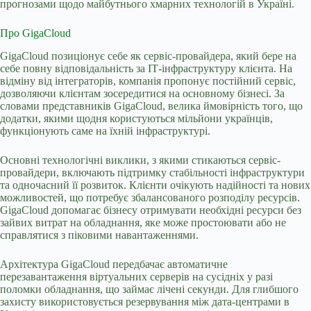
прогнозами щодо майбутнього хмарних технологій в Україні.
Про GigaCloud
GigaCloud позиціонує себе як сервіс-провайдера, який бере на
себе повну відповідальність за ІТ-інфраструктуру клієнта. На
відміну від інтеграторів, компанія пропонує постійний сервіс,
дозволяючи клієнтам зосередитися на основному бізнесі. За
словами представників GigaCloud, велика ймовірність того, що
додатки, якими щодня користуються мільйони українців,
функціонують саме на їхній інфраструктурі.
Основні технологічні виклики, з якими стикаються сервіс-
провайдери, включають підтримку стабільності інфраструктури
та одночасний її розвиток. Клієнти очікують надійності та нових
можливостей, що потребує збалансованого розподілу ресурсів.
GigaCloud допомагає бізнесу отримувати необхідні ресурси без
зайвих витрат на обладнання, яке може простоювати або не
справлятися з піковими навантаженнями.
Архітектура GigaCloud передбачає автоматичне
перезавантаження віртуальних серверів на сусідніх у разі
поломки обладнання, що займає лічені секунди. Для глибшого
захисту використовується резервування між дата-центрами в