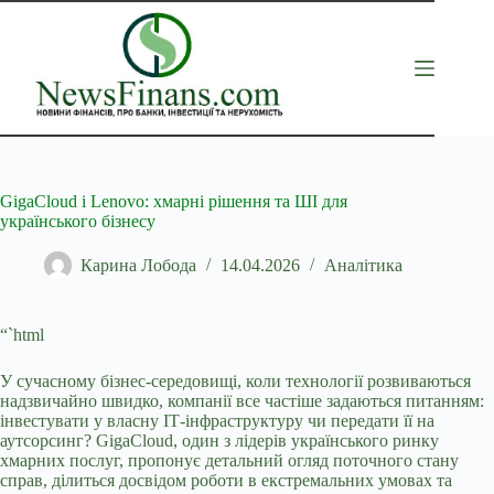
Перейти
до
вмісту
GigaCloud і Lenovo: хмарні рішення та ШІ для
українського бізнесу
Карина Лобода
14.04.2026
Аналітика
“`html
У сучасному бізнес-середовищі, коли технології розвиваються
надзвичайно швидко, компанії все частіше задаються питанням:
інвестувати у власну ІТ-інфраструктуру
чи передати її на
аутсорсинг? GigaCloud, один з лідерів українського ринку
хмарних послуг, пропонує детальний огляд поточного стану
справ, ділиться досвідом роботи в екстремальних умовах та