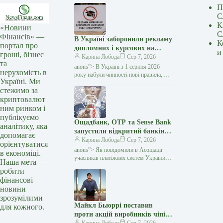
П
С
К
«Новини
С
Фінансів» —
В Україні заборонили рекламу
К
портал про
дипломних і курсових на
и
гроші, бізнес
замовлення: кого стосуються
Карина Лобода
Сер 7, 2026
та
нові правила — Мінфін
anons”> В Україні з 1 серпня 2026
нерухомість в
року набули чинності нові правила, які
Україні. Ми
забороняють рекламувати послуги
стежимо за
з написання академічних робіт замість
криптовалют
студентів і…
ним ринком і
публікуємо
Ощадбанк, OTP та Sense Bank
аналітику, яка
запустили відкритий банкінг:
допомагає
що змінилося для клієнтів —
Карина Лобода
Сер 7, 2026
орієнтуватися
Мінфін
anons”> Як повідомили в Асоціації
в економіці.
учасників платіжних систем України
Наша мета —
EMA, OTP Bank, Sense Bank та
робити
Ощадбанк офіційно приєдналися
фінансові
до екосистеми відкритого банкінгу
новини
зрозумілими
Майкл Бьюррі поставив
для кожного.
проти акцій виробників чіпів