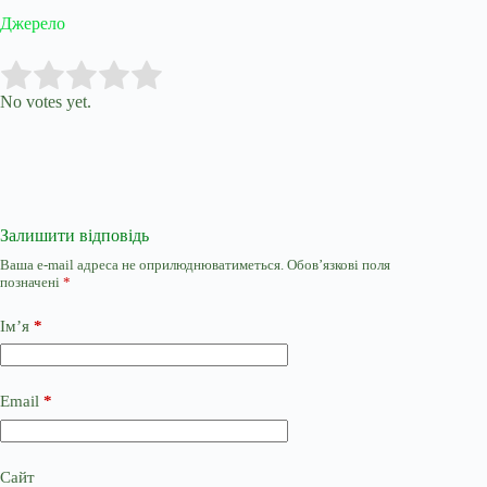
Джерело
Submit Rating
Rate this item:
No votes yet.
Залишити відповідь
Ваша e-mail адреса не оприлюднюватиметься.
Обов’язкові поля
позначені
*
Ім’я
*
Email
*
Сайт