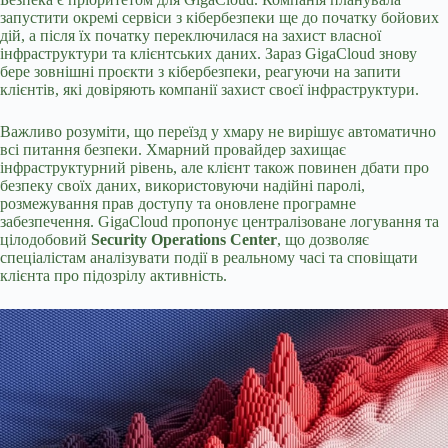
запустити окремі сервіси з кібербезпеки ще до початку бойових
дій, а після їх початку переключилася на захист власної
інфраструктури та клієнтських даних. Зараз GigaCloud знову
бере зовнішні проєкти з кібербезпеки, реагуючи на запити
клієнтів, які довіряють компанії захист своєї інфраструктури.
Важливо розуміти, що переїзд у хмару не вирішує автоматично
всі питання безпеки. Хмарний провайдер захищає
інфраструктурний рівень, але клієнт також повинен дбати про
безпеку своїх даних, використовуючи надійні паролі,
розмежування прав доступу та оновлене програмне
забезпечення. GigaCloud пропонує централізоване логування та
цілодобовий
Security Operations Center
, що дозволяє
спеціалістам аналізувати події в реальному часі та сповіщати
клієнта про підозрілу активність.