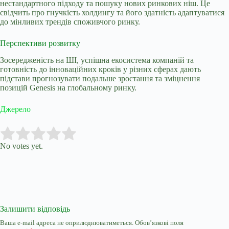
нестандартного підходу та пошуку нових ринкових ніш. Це
свідчить про гнучкість холдингу та його здатність адаптуватися
до мінливих трендів споживчого ринку.
Перспективи розвитку
Зосередженість на ШІ, успішна екосистема компаній та
готовність до інноваційних кроків у різних сферах дають
підстави прогнозувати подальше зростання та зміцнення
позицій Genesis на глобальному ринку.
Джерело
Submit Rating
Rate this item:
No votes yet.
Залишити відповідь
Ваша e-mail адреса не оприлюднюватиметься.
Обов’язкові поля