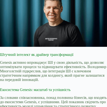
Штучний інтелект як драйвер трансформації
Genesis активно впроваджує ШІ у свою діяльність, що дозволяє
оптимізувати процеси та підвищувати ефективність. Володимир
Многолєтній підкреслив, що інтеграція ШІ є ключовим
стратегічним напрямком для холдингу, який прагне залишатися
на передовій інновацій.
Екосистема Genesis: масштаб та успішність
За словами співзасновника, понад половина бізнесів, що входять
до екосистеми Genesis, є успішними. Цей показник свідчить про
ефективність моделі управління та стратегічного розвитку