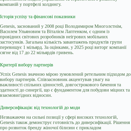
компаній у портфелі холдингу.
Історія успіху та фінансові показники
Genesis, заснований у 2008 році Володимиром Многолєтнім,
Василем Ульяновим та Віталієм Лаптенком, є одним із
провідних світових розробників неігрових мобільних
застосунків. Загальна кількість завантажень продуктів групи
перевищує 1 мільярд. За оцінками, у 2025 році виторг компанії
сягне від 17 до 22 мільярдів гривень.
Критерії вибору партнерів
Успіх Genesis значною мірою зумовлений ретельним підходом до
вибору партнерів. Співзасновник акцентував увагу на
важливості спільних цінностей, довгострокового бачення та
здатності до синергії, що є фундаментом для побудови міцних та
взаємовигідних відносин.
Диверсифікація: від технологій до моди
Незважаючи на сильні позиції у сфері високих технологій,
Genesis також демонструє готовність до диверсифікації. Рішення
про розвиток бренду жіночої білизни є прикладом