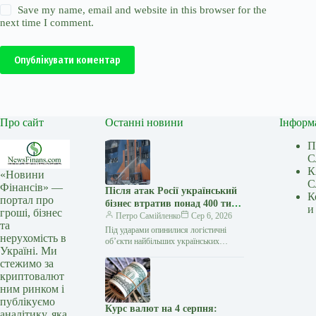
Save my name, email and website in this browser for the
next time I comment.
Опублікувати коментар
Про сайт
Останні новини
Інформ
П
С
К
«Новини
С
Фінансів» —
Після атак Росії український
К
портал про
бізнес втратив понад 400 тис.
и
гроші, бізнес
кв. м складів – Forbes
Петро Самійленко
Сер 6, 2026
та
Під ударами опинилися логістичні
нерухомість в
об’єкти найбільших українських
Україні. Ми
компаній Від початку
стежимо за
повномасштабної війни російські атаки
криптовалют
знищили понад 400 тис. кв. м…
ним ринком і
публікуємо
Курс валют на 4 серпня:
аналітику, яка