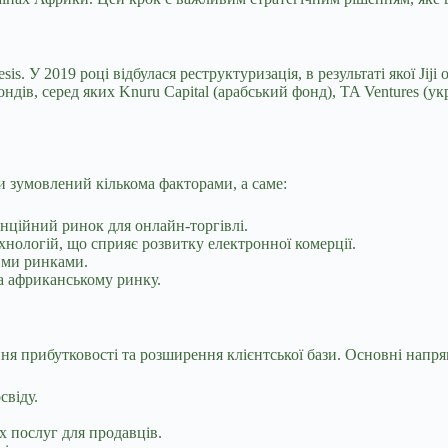
sis. У 2019 році відбулася реструктуризація, в результаті якої Jij
ндів, серед яких Knuru Capital (арабський фонд), TA Ventures (у
 зумовлений кількома факторами, а саме:
енційний ринок для онлайн-торгівлі.
нологій, що сприяє розвитку електронної комерції.
ими ринками.
на африканському ринку.
ення прибутковості та розширення клієнтської бази. Основні напр
свіду.
х послуг для продавців.