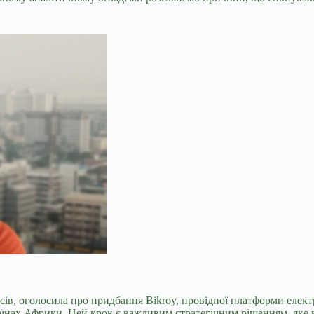
йсів, оголосила про придбання Bikroy, провідної платформи елект
раїнах Африки. Цей крок є важливим стратегічним рішенням, яке в