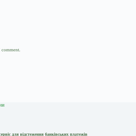
 I comment.
ни
сервіс для відстеження банківських платежів