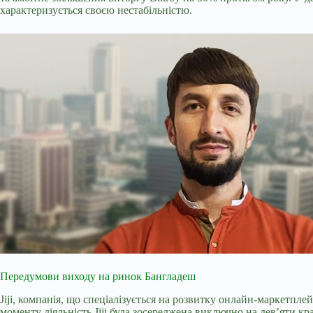
характеризується своєю нестабільністю.
Передумови виходу на ринок Бангладеш
Jiji, компанія, що спеціалізується на розвитку онлайн-маркетпле
моменту діяльність Jiji була зосереджена виключно на дев’яти к