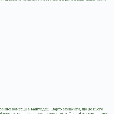
ронної комерції в Бангладеш. Варто зазначити, що до цього
ідкриває нові перспективи для компанії на азіатському ринку.