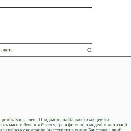
валюта
, на ринок Бангладеш. Придбання
найбільшого місцевого
юють масштабування бізнесу, трансформацію моделі монетизації
и українську компанію інвестувати в ринок Бангладеш, який