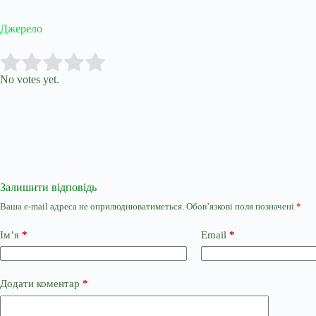
Джерело
Submit Rating
Rate this item:
No votes yet.
Залишити відповідь
Ваша e-mail адреса не оприлюднюватиметься.
Обов’язкові поля позначені
*
Ім’я
*
Email
*
Додати коментар
*