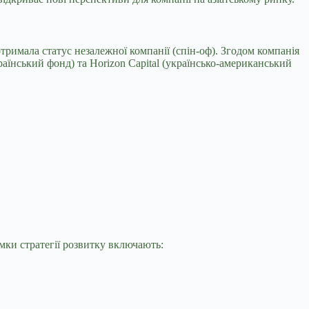
i отримала статус незалежної компанії (спін-оф). Згодом компанія
країнський фонд) та Horizon Capital (українсько-американський
ямки стратегії розвитку включають: