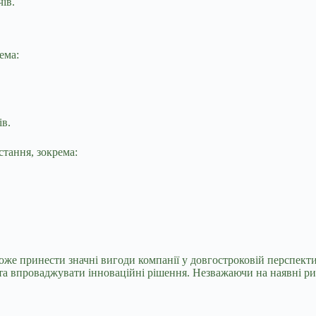
ів.
ема:
ів.
тання, зокрема:
оже принести значні вигоди компанії у довгостроковій перспективі
та впроваджувати інноваційні рішення. Незважаючи на наявні ри