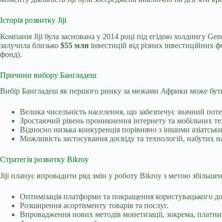
Історія розвитку Jiji
Компанія Jiji була заснована у 2014 році під егідою холдингу Gene
залучила близько
$55 млн
інвестицій від різних інвестиційних фо
фонд).
Причини вибору Бангладеш
Вибір Бангладеш як першого ринку за межами Африки може бути
Велика чисельність населення, що забезпечує значний пот
Зростаючий рівень проникнення інтернету та мобільних тех
Відносно низька конкуренція порівняно з іншими азіатськ
Можливість застосування досвіду та технологій, набутих 
Стратегія розвитку Bikroy
Jiji планує впровадити ряд змін у роботу Bikroy з метою збільш
Оптимізація платформи та покращення користувацького до
Розширення асортименту товарів та послуг.
Впровадження нових методів монетизації, зокрема, платни