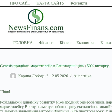
Перейти
ПРО САЙТ
КАРТА САЙТУ
Контакти
до
вмісту
ГОЛОВНА
Фінанси
Бізнес
Економіка
Банки
Genesis придбала маркетплейс в Бангладеш: ціль +50% виторгу.
Карина Лобода
12.05.2026
Аналітика
“`html
Розглядаючи динаміку розвитку міжнародних бізнес-зв’язків, вар
маркетплейсу Bikroy знаменує собою першу експансію компанії з
та амбітне збільшення виторгу Bikroy на 50% протягом року. У 