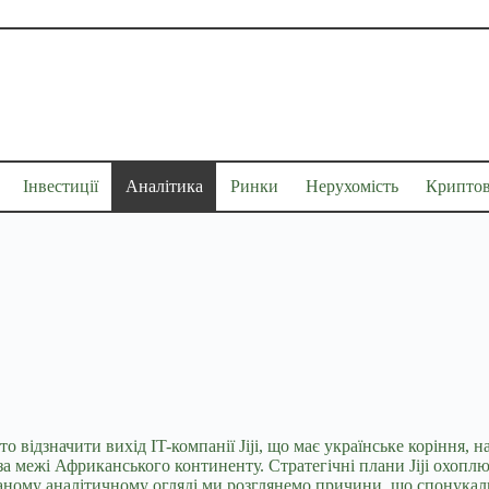
Інвестиції
Аналітика
Ринки
Нерухомість
Крипто
то відзначити вихід IT-компанії Jiji, що має українське коріння
а межі Африканського континенту. Стратегічні плани Jiji охопл
даному аналітичному огляді ми розглянемо причини, що спонукал