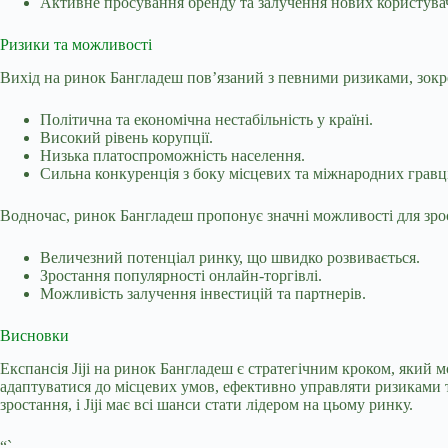
Активне просування бренду та залучення нових користувач
Ризики та можливості
Вихід на ринок Бангладеш пов’язаний з певними ризиками, зокр
Політична та економічна нестабільність у країні.
Високий рівень корупції.
Низька платоспроможність населення.
Сильна конкуренція з боку місцевих та міжнародних гравц
Водночас, ринок Бангладеш пропонує значні можливості для зрос
Величезний потенціал ринку, що швидко розвивається.
Зростання популярності онлайн-торгівлі.
Можливість залучення інвестицій та партнерів.
Висновки
Експансія Jiji на ринок Бангладеш є стратегічним кроком, який м
адаптуватися до місцевих умов, ефективно управляти ризиками 
зростання, і Jiji має всі шанси стати лідером на цьому ринку.
“`