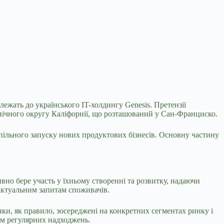
ежать до українського IT-холдингу Genesis. Претензії
нічного округу Каліфорнії, що розташований у Сан-Франциско.
спільного запуску нових продуктових бізнесів. Основну частину
ивно бере участь у їхньому створенні та розвитку, надаючи
 актуальним запитам споживачів.
ки, як правило, зосереджені на конкретних сегментах ринку і
ом регулярних надходжень.