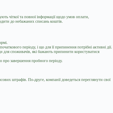
ють чіткої та повної інформації щодо умов оплати,
одити до небажаних списань коштів.
ормі.
аткового періоду, і що для її припинення потрібні активні дії.
и для споживачів, які бажають припинити користуватися
о про завершення пробного періоду.
сових штрафів. По-друге, компанії доведеться переглянути свої