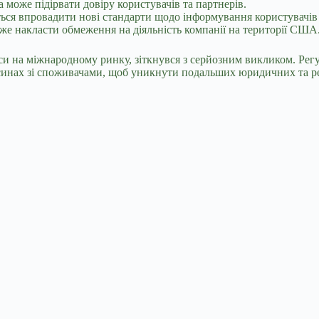
 може підірвати довіру користувачів та партнерів.
ься впровадити нові стандарти щодо інформування користувачів
же накласти обмеження на діяльність компанії на території США
еси на міжнародному ринку, зіткнувся з серйозним викликом. Рег
носинах зі споживачами, щоб уникнути подальших юридичних та р