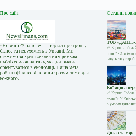
Про сайт
Останні нови
ТОВ «ДАНН.»: 
«Новини Фінансів» — портал про гроші,
Карина Лобода
бізнес та нерухомість в Україні. Ми
anons”> Для імпорт
стежимо за криптовалютним ринком і
запускати у вироб
публікуємо аналітику, яка допомагає
орієнтуватися в економіці. Наша мета —
робити фінансові новини зрозумілими для
кожного.
Київщина пере
Карина Лобода
anons”> У Київськ
в умовах тривалих
Долар та євро