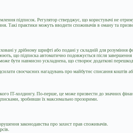
лення підписок. Регулятор стверджує, що користувачі не отриму
ня. Такі практики можуть вводити споживачів в оману та призв
овані у дрібному шрифті або подані у складній для розуміння ф
юють, що підписка автоматично подовжується після завершення поч
оже бути навмисно ускладнена, що створює додаткові перешкод
силати своєчасних нагадувань про майбутнє списання коштів аб
кого IT-холдингу. По-перше, це може призвести до значних фінан
ідписками, зробивши їх максимально прозорими.
рушення законодавства про захист прав споживачів.
рсів.