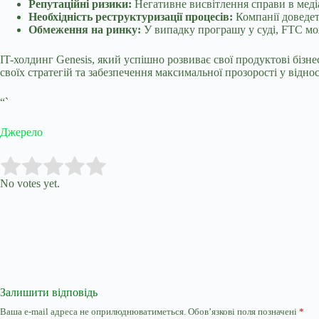
Репутаційні ризики:
Негативне висвітлення справи в медіа
Необхідність реструктуризації процесів:
Компанії доведет
Обмеження на ринку:
У випадку програшу у суді, FTC мо
IT-холдинг Genesis, який успішно розвиває свої продуктові бізн
своїх стратегій та забезпечення максимальної прозорості у від
“`
Джерело
Submit Rating
Rate this item:
No votes yet.
Залишити відповідь
Ваша e-mail адреса не оприлюднюватиметься.
Обов’язкові поля позначені
*