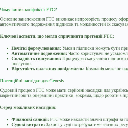
Чому виник конфлікт з FTC?
Основне занепокоєння FTC викликає непрозорість процесу оформ
автоматичного подовження підписок та можливостей їх скасуван
Ключові аспекти, що могли спричинити претензії FTC:
Нечіткі формулювання:
Умови підписки можуть бути прих
Автоматичне подовження:
Часто користувачі не усвідомл
Складність скасування:
Процедура скасування підписки м
послугою.
Відсутність належних повідомлень:
Компанія може не над
Потенційні наслідки для Genesis
Судовий процес з FTC може мати серйозні наслідки для українсь
маркетингові та операційні практики, зокрема, щодо роботи з п
Серед можливих наслідків:
Фінансові санкції:
FTC може накласти значні штрафи за по
Судові витрати:
Захист у суді потребуватиме значних ресу