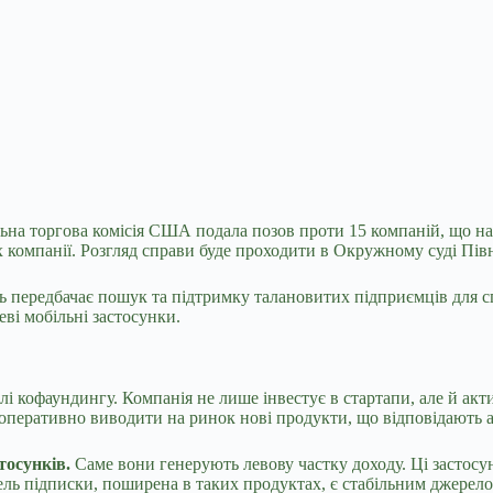
ьна торгова комісія США подала позов проти 15 компаній, що нал
 компанії. Розгляд справи буде проходити в Окружному суді Пів
ль передбачає пошук та підтримку талановитих підприємців для 
еві мобільні застосунки.
лі кофаундингу. Компанія не лише інвестує в стартапи, але й акт
їм оперативно виводити на ринок нові продукти, що відповідають
тосунків.
Саме вони генерують левову частку доходу. Ці застосун
ль підписки, поширена в таких продуктах, є стабільним джерел