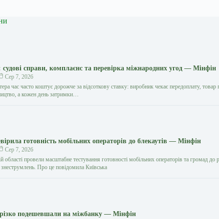
ни
судові справи, комплаєнс та перевірка міжнародних угод — Мінфін
Сер 7, 2026
ера час часто коштує дорожче за відсоткову ставку: виробник чекає передоплату, товар 
ництво, а кожен день затримки…
вірила готовність мобільних операторів до блекаутів — Мінфін
Сер 7, 2026
ій області провели масштабне тестування готовності мобільних операторів та громад до 
 знеструмлень. Про це повідомила Київська
 різко подешевшали на міжбанку — Мінфін