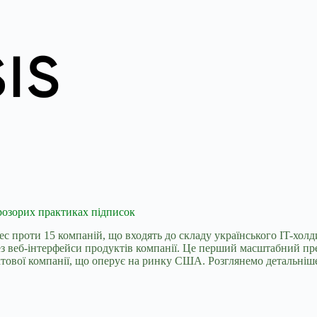
прозорих практиках підписок
ес проти 15
компаній, що входять до складу українського IT-хол
з веб-інтерфейси продуктів компанії. Це перший масштабний пре
ової компанії, що оперує на ринку США. Розглянемо детальніше,