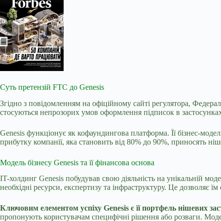
Суть претензій FTC до Genesis
Згідно з повідомленням на офіційному сайті регулятора, Федерал
стосуються непрозорих умов оформлення підписок в застосунках
Genesis функціонує як кофаундингова платформа. Її бізнес-моде
прибутку компанії, яка становить від 80% до 90%, приносять ніш
Модель бізнесу Genesis та її фінансова основа
IT-холдинг Genesis побудував свою діяльність на унікальній моде
необхідні ресурси, експертизу та інфраструктуру. Це дозволяє 
Ключовим елементом успіху Genesis є її портфель нішевих зас
пропонують користувачам специфічні рішення або розваги. Моде