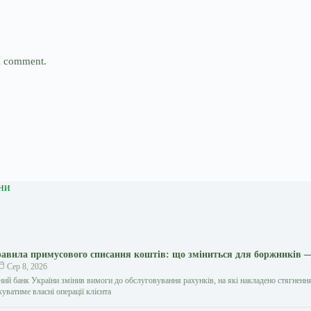
 I comment.
ни
авила примусового списання коштів: що зміниться для боржників 
Сер 8, 2026
ний банк України змінив вимоги до обслуговування рахунків, на які накладено стягнення
уватиме власні операції клієнта