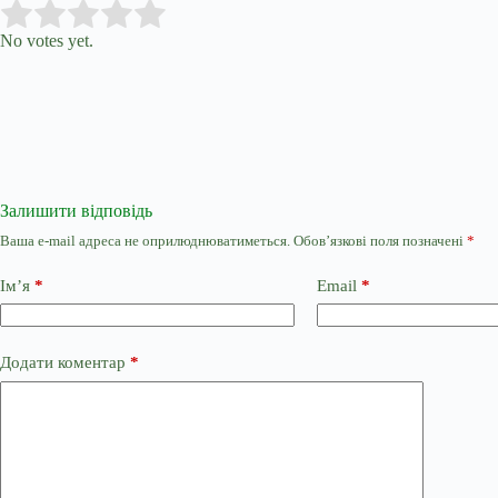
Submit Rating
Rate this item:
No votes yet.
Залишити відповідь
Ваша e-mail адреса не оприлюднюватиметься.
Обов’язкові поля позначені
*
Ім’я
*
Email
*
Додати коментар
*