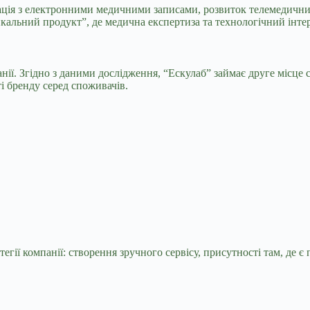
ація з електронними медичними записами, розвиток телемедични
икальний продукт”, де медична експертиза та технологічний інтер
ії. Згідно з даними дослідження, “Ескулаб” займає друге місце
і бренду серед споживачів.
егії компанії: створення зручного сервісу, присутності там, де є 