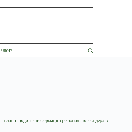
валюта
і плани щодо трансформації з регіонального
лідера в