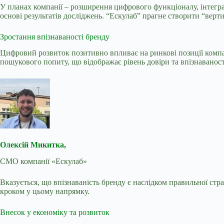
У планах компанії – розширення цифрового функціоналу, інтегр
основі результатів досліджень. “Ескулаб” прагне створити “верт
Зростання впізнаваності бренду
Цифровий розвиток позитивно впливає на ринкові позиції компан
пошукового попиту, що відображає рівень довіри та впізнаваност
Олексій Микитка,
CMO компанії «Ескулаб»
Вказується, що впізнаваність бренду є наслідком правильної страт
кроком у цьому напрямку.
Внесок у економіку та розвиток