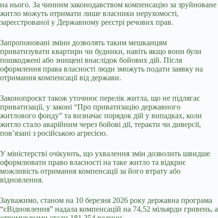
на нього. За чинним законодавством компенсацію за зруйноване
житло можуть отримати лише власники нерухомості,
зареєстрованої у Державному реєстрі речових прав.
Запропоновані зміни дозволять таким мешканцям
приватизувати квартири чи будинки, навіть якщо вони були
пошкоджені або знищені внаслідок бойових дій. Після
оформлення права власності люди зможуть подати заявку на
отримання компенсації від держави.
Законопроєкт також уточнює перелік житла, що не підлягає
приватизації, у законі “Про приватизацію державного
житлового фонду” та визначає порядок дій у випадках, коли
житло стало аварійним через бойові дії, теракти чи диверсії,
пов’язані з російською агресією.
У міністерстві очікують, що ухвалення змін дозволить швидше
оформлювати право власності на таке житло та відкриє
можливість отримання компенсації за його втрату або
відновлення.
Зауважимо, станом на 10 березня 2026 року державна програма
“єВідновлення” надала компенсацій на 74,52 мільярди гривень, а
отримувачами стали 181 354 родини.