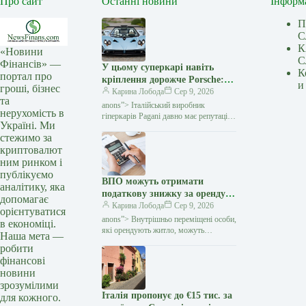
Про сайт
Останні новини
Інформ
П
С
К
«Новини
С
Фінансів» —
У цьому суперкарі навіть
К
портал про
кріплення дорожче Porsche:
и
гроші, бізнес
навіщо Pagani витрачає $160
Карина Лобода
Сер 9, 2026
та
тисяч на болти — Мінфін
anons”> Італійський виробник
нерухомість в
гіперкарів Pagani давно має репутацію
Україні. Ми
бренду, який перетворює автомобілі
стежимо за
на витвори мистецтва. Проте навіть
криптовалют
шанувальників марки здивував
ним ринком і
публікуємо
ВПО можуть отримати
аналітику, яка
податкову знижку за оренду
допомагає
житла: які умови треба
Карина Лобода
Сер 9, 2026
орієнтуватися
виконати — Мінфін
anons”> Внутрішньо переміщені особи,
в економіці.
які орендують житло, можуть
Наша мета —
скористатися податковою знижкою
робити
та повернути частину сплаченого
фінансові
податку на доходи фізичних осіб
новини
(ПДФО)
зрозумілими
Італія пропонує до €15 тис. за
для кожного.