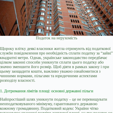
Податок на нерухомість
Щороку влітку деякі власники житла отримують від податкової
служби повідомлення про необхідність сплати податку за “зайві”
квадратні метри. Однак, українське законодавство передбачає
цілком законні способи уникнути сплати цього податку або
значно зменшити його розмір. Щоб діяти в рамках закону і при
цьому заощадити кошти, важливо уважно ознайомитися з
чинними нормами, пільгами та юридичними аспектами
розподілу власності.
1. Дотримання лімітів площі: основні державні пільги
Найпростіший шлях уникнути податку – це не перевищувати
неоподатковуваного мінімуму, гарантованого державою
кожному громадянину. Податковий кодекс України чітко
встановлює граничні розміри житлової площі, на яку податок не