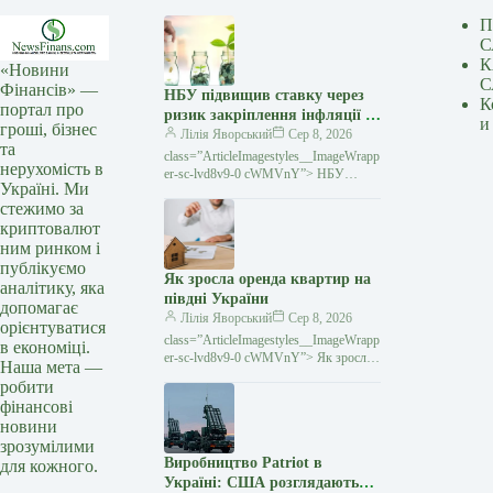
П
С
К
«Новини
С
Фінансів» —
НБУ підвищив ставку через
К
портал про
ризик закріплення інфляції —
и
гроші, бізнес
Лепушинський
Лілія Яворський
Сер 8, 2026
та
class=”ArticleImagestyles__ImageWrapp
нерухомість в
er-sc-lvd8v9-0 cWMVnY”> НБУ
Україні. Ми
підвищив ставку через ризик
стежимо за
закріплення інфляції —
криптовалют
Лепушинський30 липня НБУ
неочікувано для багатьох
ним ринком і
публікуємо
Як зросла оренда квартир на
аналітику, яка
півдні України
допомагає
Лілія Яворський
Сер 8, 2026
орієнтуватися
class=”ArticleImagestyles__ImageWrapp
в економіці.
er-sc-lvd8v9-0 cWMVnY”> Як зросла
Наша мета —
оренда квартир на півдні УкраїниЦіни
робити
на довгострокову оренду в південних
фінансові
містах України вже
новини
зрозумілими
Виробництво Patriot в
для кожного.
Україні: США розглядають