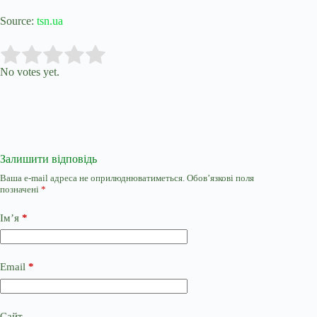
Source:
tsn.ua
Submit Rating
Rate this item:
No votes yet.
Залишити відповідь
Ваша e-mail адреса не оприлюднюватиметься.
Обов’язкові поля
позначені
*
Ім’я
*
Email
*
Сайт