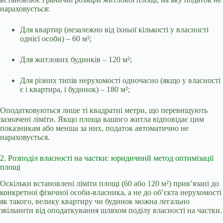
нараховується:
Для квартир (незалежно від їхньої кількості у власності
однієї особи) – 60 м²;
Для житлових будинків – 120 м²;
Для різних типів нерухомості одночасно (якщо у власності
є і квартира, і будинок) – 180 м²;
Оподатковуються лише ті квадратні метри, що перевищують
зазначені ліміти. Якщо площа вашого житла відповідає цим
показникам або менша за них, податок автоматично не
нараховується.
2. Розподіл власності на частки: юридичний метод оптимізації
площі
Оскільки встановлені ліміти площі (60 або 120 м²) прив’язані до
конкретної фізичної особи-власника, а не до об’єкта нерухомості
як такого, велику квартиру чи будинок можна легально
звільнити від оподаткування шляхом поділу власності на частки.