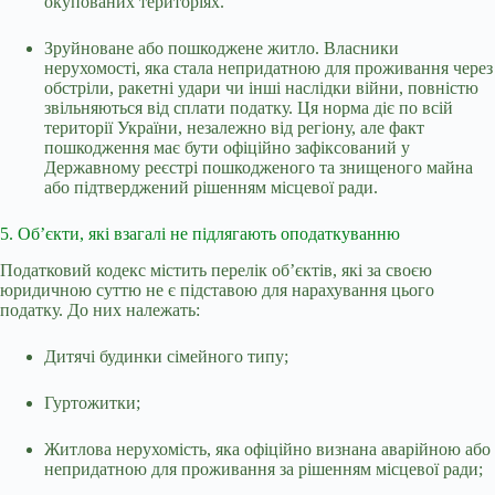
окупованих територіях.
Зруйноване або пошкоджене житло. Власники
нерухомості, яка стала непридатною для проживання через
обстріли, ракетні удари чи інші наслідки війни, повністю
звільняються від сплати податку. Ця норма діє по всій
території України, незалежно від регіону, але факт
пошкодження має бути офіційно зафіксований у
Державному реєстрі пошкодженого та знищеного майна
або підтверджений рішенням місцевої ради.
5. Об’єкти, які взагалі не підлягають оподаткуванню
Податковий кодекс містить перелік об’єктів, які за своєю
юридичною суттю не є підставою для нарахування цього
податку. До них належать:
Дитячі будинки сімейного типу;
Гуртожитки;
Житлова нерухомість, яка офіційно визнана аварійною або
непридатною для проживання за рішенням місцевої ради;