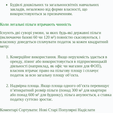
Будівлі дошкільних та загальноосвітніх навчальних
закладів, незалежно від форми власності, що
використовуються за призначенням.
Коли легальні пільги втрачають чинність
Існують дві суворі умови, за яких будь-які державні пільги
(включаючи базові 60 чи 120 м²) повністю скасовуються, і
власнику доведеться сплачувати податок за кожен квадратний
метр:
Комерційне використання. Якщо нерухомість здається в
оренду, лізинг або використовується в підприємницькій
діяльності (наприклад, як офіс чи магазин для ФОП),
власник втрачає право на пільгову площу і сплачує
податок за всю загальну площу об’єкта.
Надмірна площа. Якщо площа одного об’єкта перевищує
п’ятикратний розмір пільги (понад 300 м² для квартири
або понад 600 м² для будинку), пільга анулюється, а ставка
податку суттєво зростає.
Коментарі Сортувати: Нові Старі Популярні Надіслати