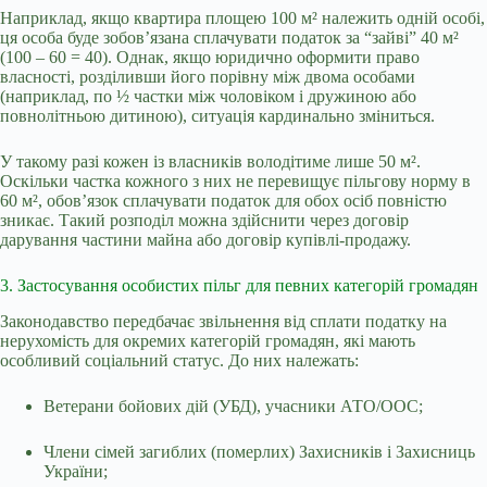
Наприклад, якщо квартира площею 100 м² належить одній особі,
ця особа буде зобов’язана сплачувати податок за “зайві” 40 м²
(100 – 60 = 40). Однак, якщо юридично оформити право
власності, розділивши його порівну між двома особами
(наприклад, по ½ частки між чоловіком і дружиною або
повнолітньою дитиною), ситуація кардинально зміниться.
У такому разі кожен із власників володітиме лише 50 м².
Оскільки частка кожного з них не перевищує пільгову норму в
60 м², обов’язок сплачувати податок для обох осіб повністю
зникає. Такий розподіл можна здійснити через договір
дарування частини майна або договір купівлі-продажу.
3. Застосування особистих пільг для певних категорій громадян
Законодавство передбачає звільнення від сплати податку на
нерухомість для окремих категорій громадян, які мають
особливий соціальний статус. До них належать:
Ветерани бойових дій (УБД), учасники АТО/ООС;
Члени сімей загиблих (померлих) Захисників і Захисниць
України;