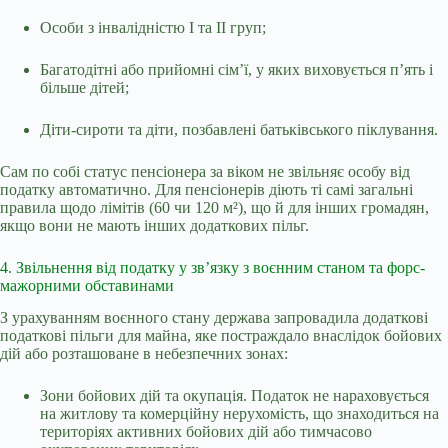
Особи з інвалідністю I та II груп;
Багатодітні або прийомні сім’ї, у яких виховується п’ять і
більше дітей;
Діти-сироти та діти, позбавлені батьківського піклування.
Сам по собі статус пенсіонера за віком не звільняє особу від
податку автоматично. Для пенсіонерів діють ті самі загальні
правила щодо лімітів (60 чи 120 м²), що й для інших громадян,
якщо вони не мають інших додаткових пільг.
4. Звільнення від податку у зв’язку з воєнним станом та форс-
мажорними обставинами
З урахуванням воєнного стану держава запровадила додаткові
податкові пільги для майна, яке постраждало внаслідок бойових
дій або розташоване в небезпечних зонах:
Зони бойових дій та окупація. Податок не нараховується
на житлову та комерційну нерухомість, що знаходиться на
територіях активних бойових дій або тимчасово