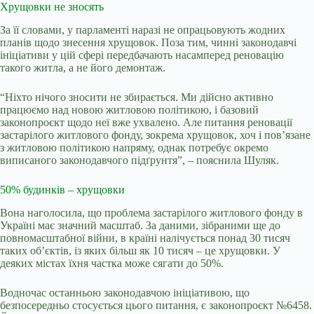
Хрущовки не зносять
За її словами, у парламенті наразі не опрацьовують жодних
планів щодо знесення хрущовок. Поза тим, чинні законодавчі
ініціативи у цій сфері передбачають насамперед реновацію
такого житла, а не його демонтаж.
“Ніхто нічого зносити не збирається. Ми дійсно активно
працюємо над новою житловою політикою, і базовий
законопроєкт щодо неї вже ухвалено. Але питання реновації
застарілого житлового фонду, зокрема хрущовок, хоч і пов’язане
з житловою політикою напряму, однак потребує окремо
виписаного законодавчого підґрунтя”, – пояснила Шуляк.
50% будинків
–
хрущовки
Вона наголосила, що проблема застарілого житлового фонду в
Україні має значний масштаб. За даними, зібраними ще до
повномасштабної війни, в країні налічується понад 30 тисяч
таких об’єктів, із яких більш як 10 тисяч – це хрущовки. У
деяких містах їхня частка може сягати до 50%.
Водночас останньою законодавчою ініціативою, що
безпосередньо стосується цього питання, є законопроєкт №6458.