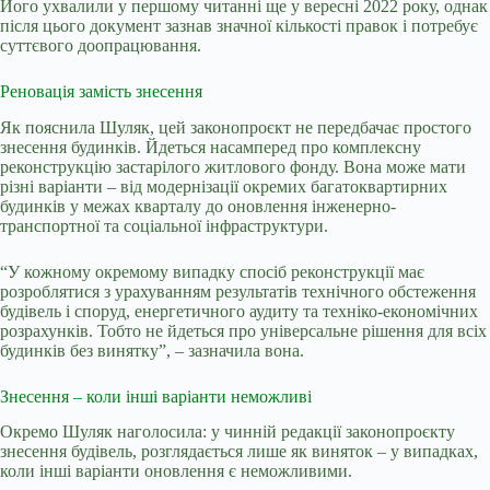
Його ухвалили у першому читанні ще у вересні 2022 року, однак
після цього документ зазнав значної кількості правок і потребує
суттєвого доопрацювання.
Реновація замість знесення
Як пояснила Шуляк, цей законопроєкт не передбачає простого
знесення будинків. Йдеться насамперед про комплексну
реконструкцію застарілого житлового фонду. Вона може мати
різні варіанти – від модернізації окремих багатоквартирних
будинків у межах кварталу до оновлення інженерно-
транспортної та соціальної інфраструктури.
“У кожному окремому випадку спосіб реконструкції має
розроблятися з урахуванням результатів технічного обстеження
будівель і споруд, енергетичного аудиту та техніко-економічних
розрахунків. Тобто не йдеться про універсальне рішення для всіх
будинків без винятку”, – зазначила вона.
Знесення – коли інші варіанти неможливі
Окремо Шуляк наголосила: у чинній редакції законопроєкту
знесення будівель, розглядається лише як виняток – у випадках,
коли інші варіанти оновлення є неможливими.