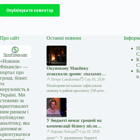
Опублікувати коментар
Про сайт
Останні новини
Інформ
П
С
К
«Новини
С
Фінансів» —
Окуповану Макіївку
К
портал про
атакували дрони: спалахнув
и
гроші, бізнес
ТЦ «Галактика»
Петро Самійленко
Сер 10, 2026
та
Моніторингові канали зафіксували
нерухомість в
пожежу в районі проспекту 250-річчя
Україні. Ми
Донбасу У тимчасово окупованій
стежимо за
Макіївці на Донеччині вночі
криптовалют
спалахнула пожежа в торговельному…
ним ринком і
публікуємо
У бюджеті немає грошей на
аналітику, яка
компенсації бізнесу після
допомагає
атаки РФ на Київщину —
Карина Лобода
Сер 10, 2026
орієнтуватися
Южаніна — Мінфін
anons”> У державному бюджеті
в економіці.