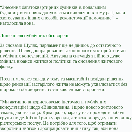
“Знесення багатоквартирних будинків із подальшим
будівництвом нових допускається виключно в тому разі, коли
застосування інших способів реконструкції неможливе”, –
наголосила вона.
Лише після публічних обговорень
За словами Шуляк, парламент ще не дійшов до остаточного
рішення. Після доопрацювання законопроєкт має пройти етап
публічних консультацій. Актуальна ситуація з війною дуже
змінила нюанси житлової політики та оновлення житлового
фонду.
Поза тим, через складну тему та масштабні наслідки рішення
щодо реновації застарілого житла не можуть ухвалюватися без
широкого обговорення із зацікавленими сторонами.
“Ми активно використовуємо інструмент публічних
консультацій і щодо єВідновлення, і щодо нового житлового
законодавства тощо. Крім цього, зараз у нас проходять робочі
групи по детінізації ринку оренди, а також впорядкування ринку
рієлторських послуг. Це потрібно для того, щоб отримати
зворотний зв’язок і доопрацювати ініціативу так, аби вона