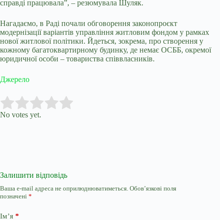
справді працювала”, – резюмувала Шуляк.
Нагадаємо, в Раді почали обговорення законопроєкт
модернізації варіантів управління житловим фондом у рамках
нової житлової політики. Йдеться, зокрема, про створення у
кожному багатоквартирному будинку, де немає ОСББ, окремої
юридичної особи – товариства співвласників.
Джерело
Submit Rating
Rate this item:
No votes yet.
Залишити відповідь
Ваша e-mail адреса не оприлюднюватиметься.
Обов’язкові поля
позначені
*
Ім’я
*