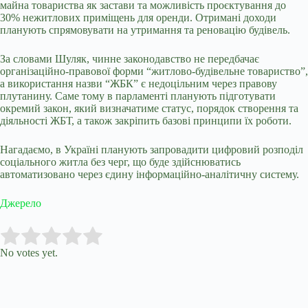
майна товариства як застави та можливість проєктування до
30% нежитлових приміщень для оренди. Отримані доходи
планують спрямовувати на утримання та реновацію будівель.
За словами Шуляк, чинне законодавство не передбачає
організаційно-правової форми “житлово-будівельне товариство”,
а використання назви “ЖБК” є недоцільним через правову
плутанину. Саме тому в парламенті планують підготувати
окремий закон, який визначатиме статус, порядок створення та
діяльності ЖБТ, а також закріпить базові принципи їх роботи.
Нагадаємо, в Україні планують запровадити цифровий розподіл
соціального житла без черг, що буде здійснюватись
автоматизовано через єдину інформаційно-аналітичну систему.
Джерело
Submit Rating
Rate this item:
No votes yet.