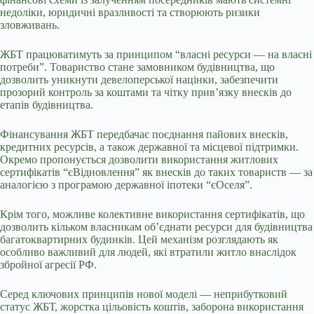
недоліки, юридичні вразливості та створюють ризики
зловживань.
ЖБТ працюватимуть за принципом “власні ресурси — на власні
потреби”. Товариство стане замовником будівництва, що
дозволить уникнути девелоперської націнки, забезпечити
прозорий контроль за коштами та чітку прив’язку внесків до
етапів будівництва.
Фінансування ЖБТ передбачає поєднання пайових внесків,
кредитних ресурсів, а також державної та місцевої підтримки.
Окремо пропонується дозволити використання житлових
сертифікатів “єВідновлення” як внесків до таких товариств — за
аналогією з програмою державної іпотеки “єОселя”.
Крім того, можливе колективне використання сертифікатів, що
дозволить кільком власникам об’єднати ресурси для будівництва
багатоквартирних будинків. Цей механізм розглядають як
особливо важливий для людей, які втратили житло внаслідок
збройної агресії РФ.
Серед ключових принципів нової моделі — неприбутковий
статус ЖБТ, жорстка цільовість коштів, заборона використання