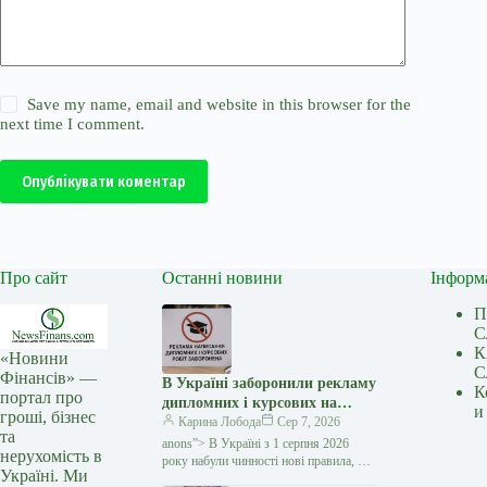
Save my name, email and website in this browser for the
next time I comment.
Опублікувати коментар
Про сайт
Останні новини
Інформ
П
С
К
«Новини
С
Фінансів» —
В Україні заборонили рекламу
К
портал про
дипломних і курсових на
и
гроші, бізнес
замовлення: кого стосуються
Карина Лобода
Сер 7, 2026
та
нові правила — Мінфін
anons”> В Україні з 1 серпня 2026
нерухомість в
року набули чинності нові правила, які
Україні. Ми
забороняють рекламувати послуги