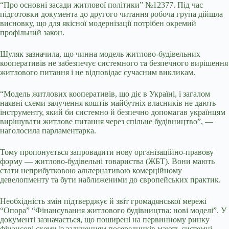
“Про основні засади житлової політики” №12377. Під час
підготовки документа до другого читання робоча група дійшла
висновку, що для якісної модернізації потрібен окремий
профільний закон.
Шуляк зазначила, що чинна модель житлово-будівельних
кооперативів не забезпечує системного та безпечного вирішення
житлового питання і не відповідає сучасним викликам.
“Модель житлових кооперативів, що діє в Україні, і загалом
наявні схеми залучення коштів майбутніх власників не дають
інструменту, який би системно й безпечно допомагав українцям
вирішувати житлове питання через спільне будівництво”, —
наголосила парламентарка.
Тому пропонується запровадити нову організаційно-правову
форму — житлово-будівельні товариства (ЖБТ). Вони мають
стати неприбутковою альтернативою комерційному
девелопменту та бути наближеними до європейських практик.
Необхідність змін підтверджує й звіт громадянської мережі
“Опора” “Фінансування житлового будівництва: нові моделі”. У
документі зазначається, що поширені на первинному ринку
фінансові схеми із залученням посередників мають системні