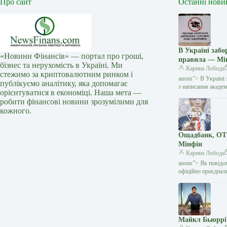
Про сайт
Останні нови
В Україні заб
«Новини Фінансів» — портал про гроші,
правила — Мі
бізнес та нерухомість в Україні. Ми
Карина Лобода
стежимо за криптовалютним ринком і
anons”> В Україні 
публікуємо аналітику, яка допомагає
з написання академ
орієнтуватися в економіці. Наша мета —
робити фінансові новини зрозумілими для
кожного.
Ощадбанк, OTP
Мінфін
Карина Лобода
anons”> Як повідо
офіційно приєднал
Майкл Бьюррі 