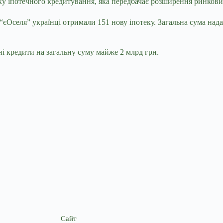
тку іпотечного кредитування, яка передбачає розширення ринкови
єОселя” українці отримали 151 нову іпотеку. Загальна сума над
ні кредити на загальну суму майже 2 млрд грн.
Сайт