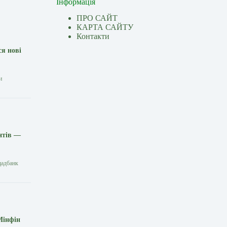
Інформація
ПРО САЙТ
КАРТА САЙТУ
Контакти
ся нові
и
нтів —
щадбанк
Мінфін