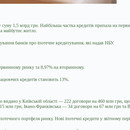
у суму 1,5 млрд грн. Найбільша частка кредитів припала на
перви
на майбутнє житло.
ування банків про іпотечне кредитування, які надав НБУ.
.
ервинному ринку та 8,97% на вторинному.
працюючих кредитів становить 13%.
уло видано у Київській області — 222 договори на 460 млн грн, щ
115 млн грн, Івано-Франківська — 34 договори на 67 млн грн та 
потечного портфеля ринку. Нові іпотечні кредити у звітному пері