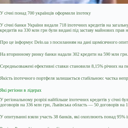
У січні понад 700 українців оформили іпотеку
У січні банки України видали 718 іпотечних кредитів на загальн
кредитів на 330 млн грн були видані під заставу майнових прав 
Про це інформує Delo.ua з посиланням на дані щомісячного опит
На вторинному ринку банки надали 302 кредити на 590 млн грн
Середньозважені ефективні ставки становили 8,15% річних на п
Якість іпотечного портфеля залишається стабільною: частка не
Які регіони в лідерах
У регіональному розрізі найбільше іпотечних кредитів у січні б
договорів на 336 млн грн, Львівська область — 50 договорів на 
У опитуванні взяли участь 38 банків, які охоплюють понад 95% і