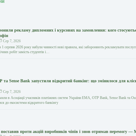
ни
оронили рекламу дипломних і курсових на замовлення: кого стосують
нфін
Сер 7, 2026
з 1 серпня 2026 року набули чинності нові правила, які забороняють рекламувати послуг
ічних робіт замість студентів і…
 та Sense Bank запустили відкритий банкінг: що змінилося для кліє
Сер 7, 2026
мили в Асоціації учасників платіжних систем України EMA, OTP Bank, Sense Bank та О
ися до екосистеми відкритого банкінгу
поставив проти акцій виробників чіпів і знов отримав перемогу — 