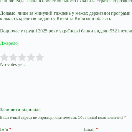
Раніше Рада з фінансової стабільності схвалила стратегію розви
Додамо, лише за минулий тиждень у межах державної програми “
кількість кредитів видано у Києві та Київській області.
Водночас у грудні 2025 року українські банки видали 952 іпотеч
Джерело
Submit Rating
Rate this item:
No votes yet.
Залишити відповідь
Ваша e-mail адреса не оприлюднюватиметься.
Обов’язкові поля позначені
*
Ім’я
*
Email
*