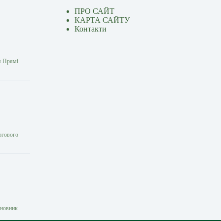
ПРО САЙТ
КАРТА САЙТУ
Контакти
ня Прямі
ергового
сновник