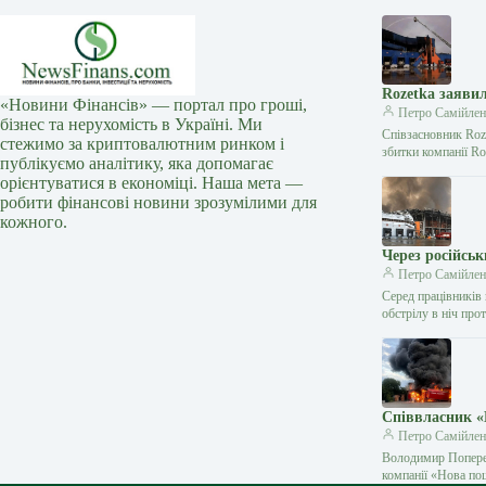
Rozetka заяви
«Новини Фінансів» — портал про гроші,
Петро Самійлен
бізнес та нерухомість в Україні. Ми
Співзасновник Roz
стежимо за криптовалютним ринком і
збитки компанії Ro
публікуємо аналітику, яка допомагає
орієнтуватися в економіці. Наша мета —
робити фінансові новини зрозумілими для
кожного.
Через російськ
Петро Самійлен
Серед працівників 
обстрілу в ніч пр
Співвласник «
Петро Самійлен
Володимир Попереш
компанії «Нова п