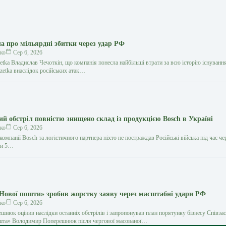
ла про мільярдні збитки через удар РФ
ко
Сер 6, 2026
etka Владислав Чечоткін, що компанія понесла найбільші втрати за всю історію існуван
zetka внаслідок російських атак…
ий обстріл повністю знищено склад із продукцією Bosch в Україні
ко
Сер 6, 2026
компанії Bosch та логістичного партнера ніхто не постраждав Російські війська під час ч
оти 5…
Нової пошти» зробив жорстку заяву через масштабні удари РФ
ко
Сер 6, 2026
нюк оцінив наслідки останніх обстрілів і запропонував план порятунку бізнесу Співза
ошта» Володимир Поперешнюк після чергової масованої…