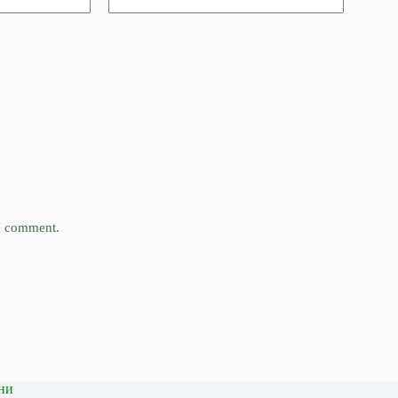
 I comment.
ни