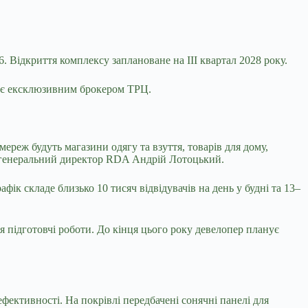
6. Відкриття комплексу заплановане на III квартал 2028 року.
пає ексклюзивним брокером ТРЦ.
реж будуть магазини одягу та взуття, товарів для дому,
чив генеральний директор RDA Андрій Лотоцький.
ік складе близько 10 тисяч відвідувачів на день у будні та 13–
ся підготовчі роботи. До кінця цього року девелопер планує
фективності. На покрівлі передбачені сонячні панелі для