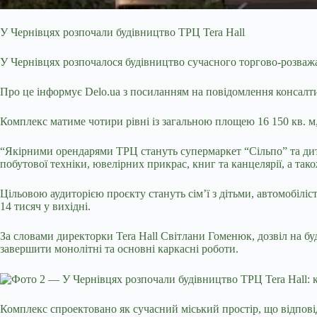
У Чернівцях розпочали будівництво ТРЦ Tera Hall
У Чернівцях розпочалося будівництво сучасного торгово-розважа
Про це інформує Delo.ua з посиланням на повідомлення консалти
Комплекс матиме чотири рівні із загальною площею 16 150 кв. м
“Якірними орендарями ТРЦ стануть супермаркет “Сільпо” та дитя
побутової техніки, ювелірних прикрас, книг та канцелярії, а та
Цільовою аудиторією проєкту стануть сім’ї з дітьми, автомобіліс
14 тисяч у вихідні.
За словами директорки Tera Hall Світлани Гоменюк, дозвіл на бу
завершити монолітні та основні каркасні роботи.
Комплекс спроектовано як сучасний міський простір, що відпові