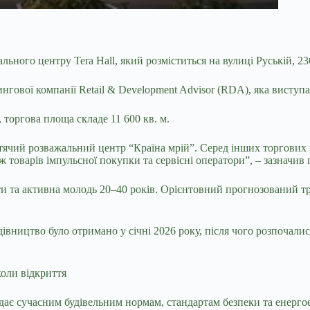
льного центру Tera Hall, який розміститься на вулиці
Руській, 23
нгової компанії Retail & Development Advisor (RDA), яка висту
, торгова площа складе
11 600 кв. м.
чий розважальний центр “Країна мрій”. Серед інших торгових ме
кож товарів імпульсної покупки та сервісні оператори”, – зазна
ти та активна молодь 20–40 років. Орієнтовний прогнозований траф
дівництво було отримано у січні 2026 року, після чого розпочали
дає сучасним будівельним нормам, стандартам безпеки та енергое