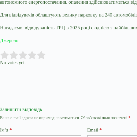
автономного енергопостачання, опалення здійснюватиметься від в
Для відвідувачів облаштують велику парковку на 240 автомобілів
Нагадаємо,
відвідуваність ТРЦ
в 2025 році є однією з найбільши
Джерело
Submit Rating
Rate this item:
No votes yet.
Залишити відповідь
Ваша e-mail адреса не оприлюднюватиметься.
Обов’язкові поля позначені
*
Ім’я
*
Email
*