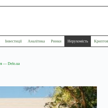
Інвестиції
Аналітика
Ринки
Нерухомість
Крипто
тя — Delo.ua