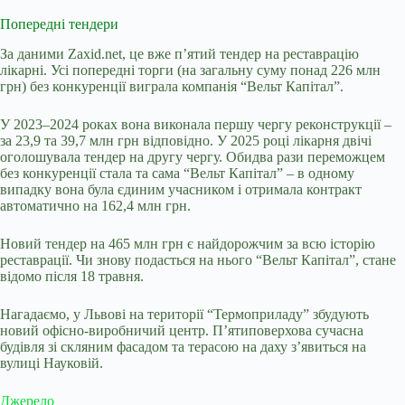
Попередні тендери
За даними Zaxid.net, це вже п’ятий тендер на реставрацію
лікарні. Усі попередні торги (на загальну суму понад 226 млн
грн) без конкуренції виграла компанія “Вельт Капітал”.
У 2023–2024 роках вона виконала першу чергу реконструкції –
за 23,9 та 39,7 млн грн відповідно. У 2025 році лікарня двічі
оголошувала тендер на другу чергу. Обидва рази переможцем
без конкуренції стала та сама “Вельт Капітал” – в одному
випадку вона була єдиним учасником і отримала контракт
автоматично на 162,4 млн грн.
Новий тендер на 465 млн грн є найдорожчим за всю історію
реставрації. Чи знову подасться на нього “Вельт Капітал”, стане
відомо після 18 травня.
Нагадаємо, у Львові на території “Термоприладу” збудують
новий офісно-виробничий центр. П’ятиповерхова сучасна
будівля зі скляним фасадом та терасою на даху з’явиться на
вулиці Науковій.
Джерело