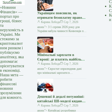
С
К
«Новини
С
Фінансів» —
Українцям пояснили, як
К
портал про
отримати безоплатну правову
и
гроші, бізнес
допомогу за кордоном:
Карина Лобода
Сер 7, 2026
та
покрокова інструкція —
anons”> З 1 серпня 2026 року для
нерухомість в
Мінфін
України набула чинності Конвенція про
Україні. Ми
міжнародний доступ до правосуддя,
стежимо за
укладена в рамках Гаазької
криптовалют
конференції з міжнародного…
ним ринком і
публікуємо
Мінімальні зарплати в
аналітику, яка
Європі: де платять найбільше
допомагає
та яке місце посідає Україна
Карина Лобода
Сер 7, 2026
орієнтуватися
— Мінфін
anons”> Євростат оприлюднив дані
в економіці.
про мінімальні зарплати в
Наша мета —
європейських країнах за друге півріччя
робити
2026 року. Вони свідчать, що лише 8 із
фінансові
29…
новини
зрозумілими
Дешевші й дедалі потужніші:
для кожного.
китайські ШІ-моделі кидають
виклик OpenAI та Anthropic
Карина Лобода
Сер 7, 2026
— Мінфін
anons”> Китайські розробники