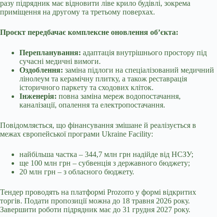
разу підрядник має відновити ліве крило будівлі, зокрема
приміщення на другому та третьому поверхах.
Проєкт передбачає комплексне оновлення об’єкта:
Перепланування:
адаптація внутрішнього простору під
сучасні медичні вимоги.
Оздоблення:
заміна підлоги на спеціалізований медичний
лінолеум та керамічну плитку, а також реставрація
історичного паркету та сходових кліток.
Інженерія:
повна заміна мереж водопостачання,
каналізації, опалення та електропостачання.
Повідомляється, що фінансування змішане й реалізується в
межах європейської програми
Ukraine Facility:
найбільша частка – 344,7 млн грн надійде від НСЗУ;
ще 100 млн грн – субвенція з державного бюджету;
20 млн грн – з обласного бюджету.
Тендер проводять на платформі Prozorro у формі відкритих
торгів. Подати пропозиції можна до 18 травня 2026 року.
Завершити роботи підрядник має до 31 грудня 2027 року.