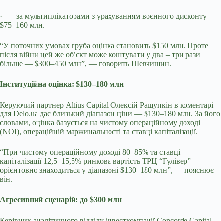
·
за мультиплікаторами з урахуванням воєнного дисконту —
$75–160 млн.
“У поточних умовах груба оцінка становить $150 млн. Проте
після війни цей же об’єкт може коштувати у два – три рази
більше — $300–450 млн”, — говорить Шевчишин.
Інституційна оцінка: $130–180 млн
Керуючий партнер Altius Capital Олексій Ращупкін в коментарі
для
Delo
.
ua
дає близький діапазон ціни — $130–180 млн. За його
словами, оцінка базується на чистому операційному доході
(NOI), операційній маржинальності та ставці капіталізації.
“При чистому операційному доході 80–85% та ставці
капіталізації 12,5–15,5% ринкова вартість ТРЦ “Гулівер”
орієнтовно знаходиться у діапазоні $130–180 млн”, — пояснює
він.
Агресивний сценарій: до $300 млн
Керівник аналітичного відділу інвесткомпанії Concorde Capital