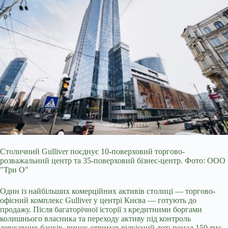
Столичний Gulliver поєднує 10-поверховий торгово-
розважальний центр та 35-поверховий бізнес-центр. Фото: ООО
"Три О"
Один із найбільших
комерційних активів столиці — торгово-
офісний комплекс Gulliver у центрі Києва — готують до
продажу. Після багаторічної історії з кредитними боргами
колишнього власника та переходу активу під контроль
державних банків, ринок отримав рідкісний лот: понад 150 тис.