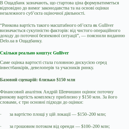
В Ощадбанк зазначають, що стартова ціна формуватиметься
відповідно до вимог законодавства та на основі оцінки
незалежного суб’єкта оціночної діяльності.
“Ринкова вартість такого масштабного об’єкта як Gulliver
визначається сукупністю факторів: від чистого операційного
доходу до поточної безпекової ситуації”, — пояснили виданню
Delo
.
ua
в Ощадбанку.
Скільки реально коштує Gulliver
Саме оцінка вартості стала головною дискусією серед
інвестбанкірів, девелоперів та учасників ринку.
Базовий сценарій: близько $150 млн
Фінансовий аналітик Андрій Шевчишин оцінює поточну
ринкову вартість комплексу приблизно у $150 млн. За його
словами, є три основні підходи до оцінки:
·
за вартістю площі у цій локації — $150–200 млн;
·
за грошовим потоком від оренди — $100–200 млн;