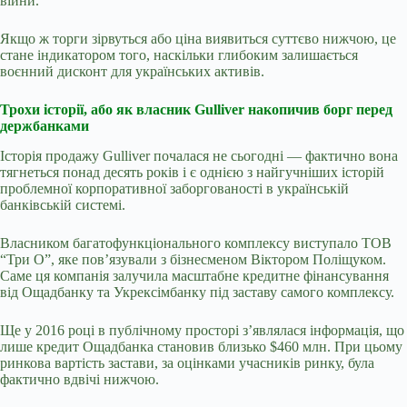
війни.
Якщо ж торги зірвуться або ціна виявиться суттєво нижчою, це
стане індикатором того, наскільки глибоким залишається
воєнний дисконт для українських активів.
Трохи історії, або як власник Gulliver накопичив борг перед
держбанками
Історія продажу Gulliver почалася не сьогодні — фактично вона
тягнеться понад десять років і є однією з найгучніших історій
проблемної корпоративної заборгованості в українській
банківській системі.
Власником багатофункціонального комплексу виступало ТОВ
“Три О”, яке пов’язували з бізнесменом Віктором Поліщуком.
Саме ця компанія залучила масштабне кредитне фінансування
від Ощадбанку та Укрексімбанку під заставу самого комплексу.
Ще у 2016 році в публічному просторі з’являлася інформація, що
лише кредит Ощадбанка становив близько $460 млн. При цьому
ринкова вартість застави, за оцінками учасників ринку, була
фактично вдвічі нижчою.