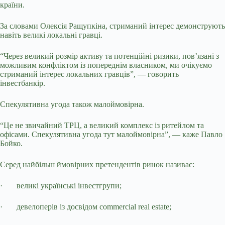
країни.
За словами Олексія Ращупкіна, стриманий інтерес демонструють
навіть великі локальні гравці.
“Через великий розмір активу та потенційні ризики, пов’язані з
можливим конфліктом із попереднім власником, ми очікуємо
стриманий інтерес локальних гравців”, — говорить
інвестбанкір.
Спекулятивна угода також малоймовірна.
“Це не звичайний ТРЦ, а великий комплекс із ритейлом та
офісами. Спекулятивна угода тут малоймовірна”, — каже Павло
Бойко.
Серед найбільш ймовірних претендентів ринок називає:
·
великі українські інвестгрупи;
·
девелоперів із досвідом commercial real estate;