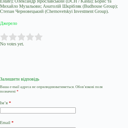
Estate); Олександр Ярославський (DCH / Kasta); Борис та
Михайло Музальови; Анатолій Шкрібляк (Budhouse Group);
Степан Черновецький (Chernovetskyi Investment Group).
Джерело
Submit Rating
Rate this item:
No votes yet.
Залишити відповідь
Ваша e-mail адреса не оприлюднюватиметься.
Обов’язкові поля
позначені
*
Ім’я
*
Email
*