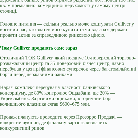
кв. м преміальної комерційної нерухомості у самому центрі
столиці.
Головне питання — скільки реально може коштувати Gulliver у
воєнний час, хто здатен його купити та чи вдасться державі
продати актив за справедливою ринковою ціною.
Чому Gulliver продають саме зараз
Столичний ТОК Gulliver, який поєднує 10-поверховий торгово-
розважальний центр та 35-поверховий бізнес-центр, давно
перебував у центрі фінансових суперечок через багатомільйонні
борги перед державними банками.
Наразі комплекс перебуває у власності банківського
консорціуму, де 80% контролює Ощадбанк, ще 20% —
Укрексімбанк. За різними оцінками, історичний борг
колишнього власника сягав $600–675 млн.
Продаж планують проводити через Прозорро.Продажі —
відкритий аукціон, де фінальну вартість визначить
конкурентний ринок.