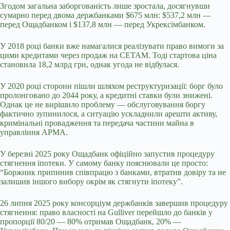
Згодом загальна заборгованість лише зростала, досягнувши
сумарно перед двома держбанками $675 млн: $537,2 млн —
перед Ощадбанком і $137,8 млн — перед Укрексімбанком.
У 2018 році банки вже намагалися реалізувати право вимоги за
цими кредитами через продаж на СЕТАМ. Тоді стартова ціна
становила 18,2 млрд грн, однак угода не відбулася.
У 2020 році сторони пішли шляхом реструктуризації: борг було
пролонговано до 2044 року, а кредитні ставки були знижені.
Однак це не вирішило проблему — обслуговування боргу
фактично зупинилося, а ситуацію ускладнили арешти активу,
кримінальні провадження та передача частини майна в
управління АРМА.
У березні 2025 року Ощадбанк офіційно запустив процедуру
стягнення іпотеки. У самому банку пояснювали це просто:
“Боржник припинив співпрацю з банками, втратив довіру та не
залишив іншого вибору окрім як стягнути іпотеку”.
26 липня 2025 року консорціум держбанків завершив процедуру
стягнення: право власності на Gulliver перейшло до банків у
пропорції 80/20 — 80% отримав Ощадбанк, 20% —