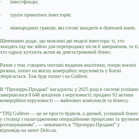
·
інвестфонди;
·
групи приватних інвесторів;
·
міжнародних гравців, які готові заходити в distressed assets.
Шевчишин додає, що можливі дві моделі інвестора: ті, хто
заходять під час війни для перепродажу після її завершення, та ті,
хто одразу купують актив як довгостроковий бізнес.
Разом з тим, говорять опитані видання аналітики, попри воєнні
ризики, попит на якісну комерційну нерухомість у Києві
зберігається. Тож буде попит і на Gulliver.
В “Прозорро.Продажі” нагадують: у 2025 році в системі успішно
завершилися 8 648 аукціонів з нерухомості; продано 92 активи
комерційної нерухомості — майнових комплексів та бізнесу.
“ТРЦ Gulliver — це не просто будівля, а діючий, успішний бізнес
у столиці з налагодженими операційними процесами та зручним
розташуванням”, — зазначають в “Прозорро.Продажі” у
відповідь на запит
Delo
.
ua
.