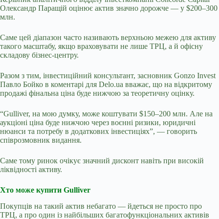
Олександр Паращій оцінює актив значно дорожче — у $200–300
млн.
Саме цей діапазон часто називають верхньою межею для активу
такого масштабу, якщо враховувати не лише ТРЦ, а й офісну
складову бізнес-центру.
Разом з тим, інвестиційний консультант, засновник Gonzo Invest
Павло Бойко в коментарі для
Delo
.
ua
вважає, що на відкритому
продажі фінальна ціна буде нижчою за теоретичну оцінку.
“Gulliver, на мою думку, може коштувати $150–200 млн. Але на
аукціоні ціна буде нижчою через воєнні ризики, юридичні
нюанси та потребу в додаткових інвестиціях”, — говорить
співрозмовник видання.
Саме тому ринок очікує значний дисконт навіть при високій
ліквідності активу.
Хто може купити Gulliver
Покупців на такий актив небагато — йдеться не просто про
ТРЦ, а про один із найбільших багатофункціональних активів