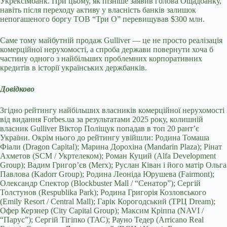
Укрексімбанк. При цьому, як пізніше заявив голова Ощадбанку,
навіть після переходу активу у власність банків залишок
непогашеного боргу ТОВ “Три О” перевищував $300 млн.
Саме тому майбутній продаж Gulliver — це не просто реалізація
комерційної нерухомості, а спроба держави повернути хоча б
частину одного з найбільших проблемних корпоративних
кредитів в історії українських держбанків.
Довідково
Згідно рейтингу найбільших власників комерційної нерухомості
від видання
Forbes
.
ua
за результатами 2025 року, колишній
власник Gulliver Віктор Поліщук попадав в топ 20 рант’є
України. Окрім нього до рейтингу увійшли: Родина Томаша
Фіали (Dragon Capital); Марина Дорохіна (Mandarin Plaza); Рінат
Ахметов (SCM / Укртелеком); Роман Куций (Alfa Development
Group); Вадим Григорʼєв (Меrх); Руслан Ківан і його матір Ольга
Павлова (Kadorr Group); Родина Леоніда Юрушева (Fairmont);
Олександр Спектор (Blockbuster Mall / “Сенатор”); Сергій
Толстунов (Respublika Park); Родина Григорія Козловського
(Emily Resort / Central Mall); Гарік Корогодський (ТРЦ Dream);
Офер Керзнер (City Capital Group); Максим Кріппа (NAVI /
“Парус”); Сергій Тігіпко (
ТАС
); Рауно Тедер (Arricano Real