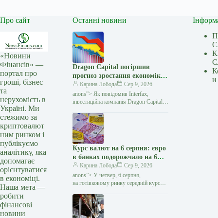
Про сайт
Останні новини
Інформ
П
С
К
«Новини
С
Фінансів» —
Dragon Capital погіршив
К
портал про
прогноз зростання економіки
и
гроші, бізнес
України у 2026 році до 1% —
Карина Лобода
Сер 9, 2026
та
Мінфін
anons”> Як повідомив Interfax,
нерухомість в
інвестиційна компанія Dragon Capital
Україні. Ми
погіршила оцінку зростання економіки
стежимо за
України у 2026 році. Якщо раніше
криптовалют
аналітики очікували збільшення
ним ринком і
публікуємо
Курс валют на 6 серпня: євро
аналітику, яка
в банках подорожчало на 6
допомагає
копійок — Мінфін
Карина Лобода
Сер 9, 2026
орієнтуватися
anons”> У четвер, 6 серпня,
в економіці.
на готівковому ринку середній курс
Наша мета —
долара не змінився у покупці і зріс
робити
на 3 копійки у продажу. Євро
фінансові
подорожчало на 6 копійок…
новини