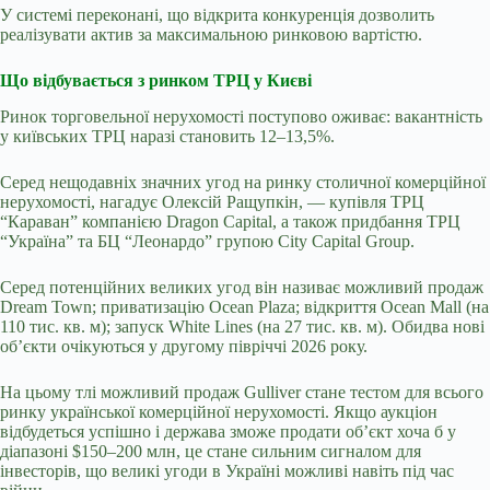
У системі переконані, що відкрита конкуренція дозволить
реалізувати актив за максимальною ринковою вартістю.
Що відбувається з ринком ТРЦ у Києві
Ринок торговельної нерухомості поступово оживає: вакантність
у київських ТРЦ наразі становить 12–13,5%.
Серед нещодавніх значних угод на ринку столичної комерційної
нерухомості, нагадує Олексій Ращупкін, — купівля ТРЦ
“Караван” компанією Dragon Capital, а також придбання ТРЦ
“Україна” та БЦ “Леонардо” групою City Capital Group.
Серед потенційних великих угод він називає можливий продаж
Dream Town; приватизацію Ocean Plaza; відкриття Ocean Mall (на
110 тис. кв. м); запуск White Lines (на 27 тис. кв. м). Обидва нові
об’єкти очікуються у другому півріччі 2026 року.
На цьому тлі можливий продаж Gulliver стане тестом для всього
ринку української комерційної нерухомості. Якщо аукціон
відбудеться успішно і держава зможе продати об’єкт хоча б у
діапазоні $150–200 млн, це стане сильним сигналом для
інвесторів, що великі угоди в Україні можливі навіть під час