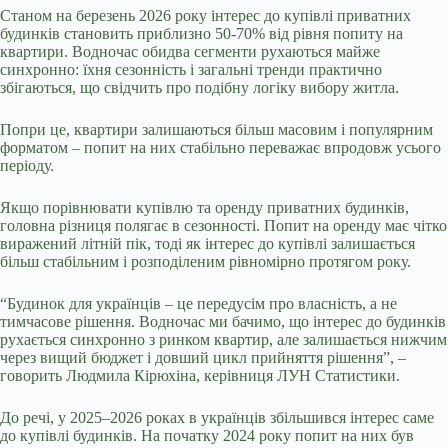
Станом на березень 2026 року інтерес до купівлі приватних
будинків становить приблизно 50-70% від рівня попиту на
квартири. Водночас обидва сегменти рухаються майже
синхронно: їхня сезонність і загальні тренди практично
збігаються, що свідчить про подібну логіку вибору житла.
Попри це, квартири залишаються більш масовим і популярним
форматом – попит на них стабільно переважає впродовж усього
періоду.
Якщо порівнювати купівлю та оренду приватних будинків,
головна різниця полягає в сезонності. Попит на оренду має чітко
виражений літній пік, тоді як інтерес до купівлі залишається
більш стабільним і розподіленим рівномірно протягом року.
“Будинок для українців
–
це передусім про власність, а не
тимчасове рішення. Водночас ми бачимо, що інтерес до будинків
рухається синхронно з ринком квартир, але залишається нижчим
через вищий бюджет і довший цикл прийняття рішення”,
–
говорить Людмила Кірюхіна, керівниця ЛУН Статистики.
До речі, у 2025–2026 роках в українців збільшився інтерес саме
до купівлі будинків. На початку 2024 року попит на них був