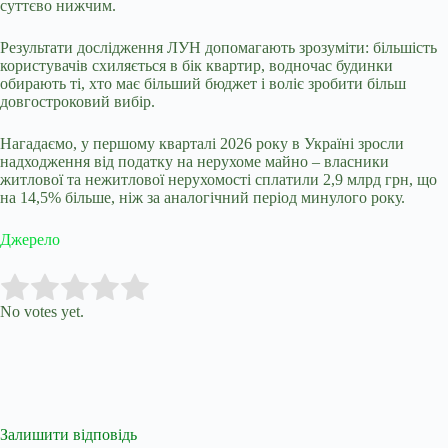
суттєво нижчим.
Результати дослідження ЛУН допомагають зрозуміти: більшість
користувачів схиляється в бік квартир, водночас будинки
обирають ті, хто має більший бюджет і воліє зробити більш
довгостроковий вибір.
Нагадаємо, у першому кварталі 2026 року в Україні зросли
надходження від податку на нерухоме майно – власники
житлової та нежитлової нерухомості сплатили 2,9 млрд грн, що
на 14,5% більше, ніж за аналогічний період минулого року.
Джерело
Submit Rating
Rate this item:
No votes yet.
Залишити відповідь