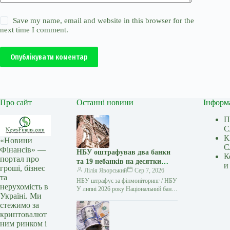
Save my name, email and website in this browser for the
next time I comment.
Опублікувати коментар
Про сайт
Останні новини
Інформ
П
С
К
«Новини
С
Фінансів» —
НБУ оштрафував два банки
К
портал про
та 19 небанків на десятки
и
гроші, бізнес
мільйонів гривень
Лілія Яворський
Сер 7, 2026
та
НБУ штрафує за фінмоніторинг / НБУ
нерухомість в
У липні 2026 року Національний банк
Україні. Ми
України застосував заходи впливу до
стежимо за
двох банків та…
криптовалют
ним ринком і