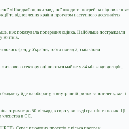
леної «Швидкої оцінки завданої шкоди та потреб на відновлення»
укції та відновлення країни протягом наступного десятиліття
льше, ніж показувала попередня оцінка. Найбільше постраждали
у збитків.
тлового фонду України, тобто понад 2,5 мільйона
е житлового сектору оцінюються майже у 84 мільярди доларів,
бюджету йде на оборону, а внутрішній ринок запозичень, хоч і
а отримає до 50 мільярдів євро у вигляді грантів та позик. Ці
о членства в ЄС.
(URTF). Серед ключових проєктів є кілька програм,