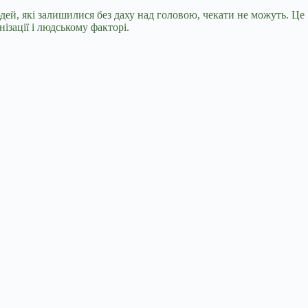
юдей, які залишилися без даху над головою, чекати не можуть. Це
ізації і людському факторі.