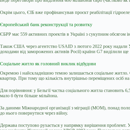
Веде переговори про виділення 400 мільйонів євро (частково як 
Окрім цього, ЄІБ вже профінансував проєкт реабілітації гідроел
Європейський банк реконструкції та розвитку
ЄБРР має 559 активних проектів в Україні з сукупним обсягом ін
Також США через агентство USAID з лютого 2022 року надали Ук
доходами від заморожених активів Росії) країни G7 виділили ще
Соціальне житло як головний виклик відбудови
Окремою і найскладнішою темою залишається соціальне житло. С
квартир. При тому що кількість внутрішньо переміщених осіб на 
Для порівняння: у Бельгії частка соціального житла становить 6
мало б бути більше мільйона.
За даними
Міжнародної організації з міграції (МОМ)
, понад пол
до нього повернутися через війну.
Держава поступово рухається у напрямку вирішення проблемт. У