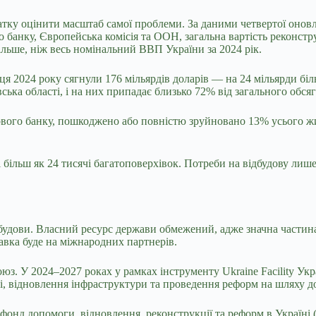
чатку оцінити масштаб самої проблеми. За даними четвертої онов
о банку
, Європейська комісія та ООН, загальна вартість реконстр
ільше, ніж весь номінальний ВВП України за 2024 рік.
ця 2024 року сягнули 176 мільярдів доларів — на 24 мільярди бі
ська області, і на них припадає близько 72% від загального обсяг
вого банку
, пошкоджено або повністю зруйновано 13% усього жи
більш як 24 тисячі багатоповерхівок. Потреби на відбудову лиш
будови. Власний ресурс держави обмежений, адже значна частина 
авка буде на міжнародних партнерів.
У 2024–2027 роках у рамках інструменту Ukraine Facility Україн
і, відновлення інфраструктури та проведення реформ на шляху д
фонд допомоги, відновлення, реконструкції та реформ в Україні 