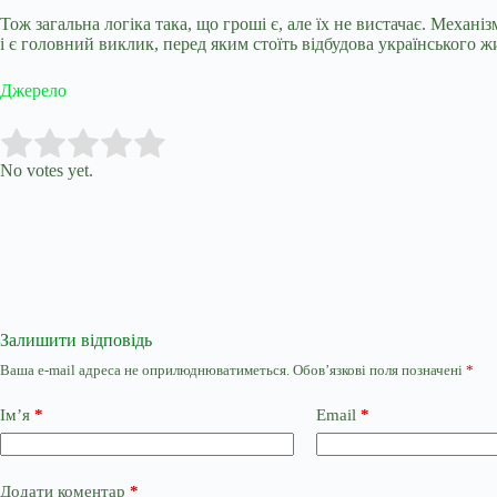
Тож загальна логіка така, що гроші є, але їх не вистачає. Механ
і є головний виклик, перед яким стоїть відбудова українського ж
Джерело
Submit Rating
Rate this item:
No votes yet.
Залишити відповідь
Ваша e-mail адреса не оприлюднюватиметься.
Обов’язкові поля позначені
*
Ім’я
*
Email
*
Додати коментар
*