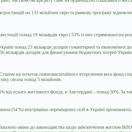
грант, частково як кредит), саме на будівництво соціального жит
ектростанцій на 133 мільйони євро та рамкову програму відновле
вестицій понад 19 мільярдів євро і 53% із них спрямовано на роз
раїні понад 23 мільярди доларів гуманітарної та економічної д
 50 мільярдів доларів для фінансування бюджетних потреб Україн
таном на початок повномасштабного вторгнення весь фонд соціа
піку сягала понад 5 мільйонів.
,5% від усього житлового фонду, в Амстердамі – понад 50%. За та
овина (54 %) внутрішньо переміщених осіб в Україні проживають
хвалено зміни до законодавства щодо забезпечення житлом ВПО, 