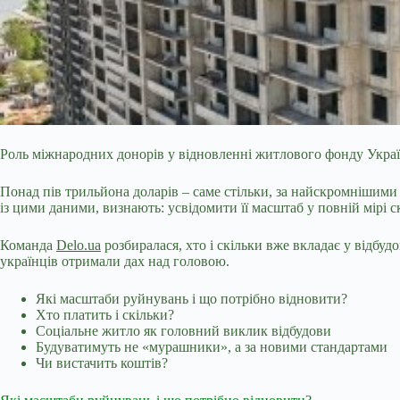
Роль міжнародних донорів у відновленні житлового фонду Украї
Понад пів трильйона доларів – саме стільки, за найскромнішим
із цими даними, визнають: усвідомити її масштаб у повній мірі 
Команда
Delo.ua
розбиралася, хто і скільки вже вкладає у відбу
українців отримали дах над головою.
Які масштаби руйнувань і що потрібно відновити?
Хто платить і скільки?
Соціальне житло як головний виклик відбудови
Будуватимуть не «мурашники», а за новими стандартами
Чи вистачить коштів?