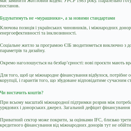
має замінити Житловий кодекс УРСР 1983 року. Паралельно гот
постанов.
Будуватимуть не «мурашники», а за новими стандартами
Ключова позиція і українських чиновників, і міжнародних донорі
енергоефективності та інклюзивності.
Соціальне житло за програмою ЄІБ зводитиметься виключно з до
параметрів та дизайну.
Окремо наголошується на безбар’єрності: нові проєкти мають вра
Для того, щоб це міжнародне фінансування відбулося, потрібне об
корупції, і гарантія того, що збудоване відповідатиме сучасним с
Чи вистачить коштів?
При всьому масштабі міжнародної підтримки розрив між потребам
урядових і донорських джерел. Загальний дефіцит фінансування л
Приватний сектор може покрити, за оцінками IFC, близько третин
кредитного фінансування від міжнародних донорів тут не обійти