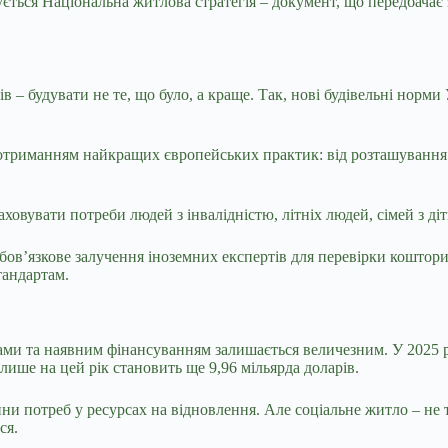
ується
Національна житлова стратегія
– документ, що передбачає 
в – будувати не те, що було, а краще. Так, нові будівельні нор
триманням найкращих європейських практик: від розташування о
ховувати потреби людей з інвалідністю, літніх людей, сімей з ді
ов’язкове залучення іноземних експертів для перевірки кошторисі
тандартам.
и та наявним фінансуванням залишається величезним. У 2025 роц
ише на цей рік становить ще 9,96 мільярда доларів.
и потреб у ресурсах на відновлення. Але соціальне житло – не т
ся.