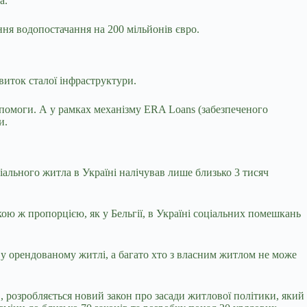
ла.
ння водопостачання на 200 мільйонів євро.
виток сталої інфраструктури.
опомоги. А у рамках механізму ERA Loans (забезпеченого
и.
льного житла в Україні налічував лише близько 3 тисяч
кою ж пропорцією, як у Бельгії, в Україні соціальних помешкань
 у орендованому житлі, а багато хто з власним житлом не може
розробляється новий закон про засади житлової політики, який