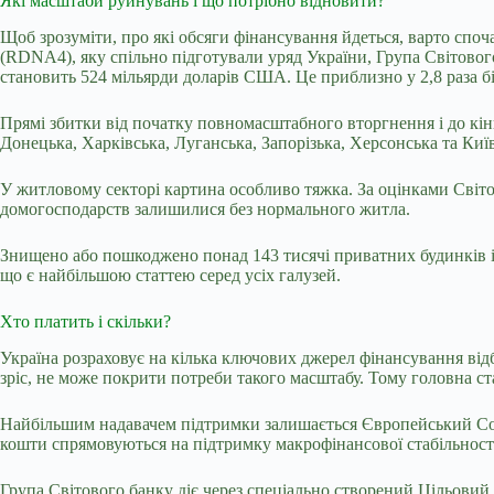
Які масштаби руйнувань і що потрібно відновити?
Щоб зрозуміти, про які обсяги фінансування йдеться, варто спо
(RDNA4), яку спільно підготували уряд України,
Група Світовог
становить
524 мільярди доларів США.
Це приблизно у 2,8 раза б
Прямі збитки від початку повномасштабного вторгнення і до кін
Донецька, Харківська, Луганська, Запорізька, Херсонська та Київ
У житловому секторі картина особливо тяжка. За
оцінками Світо
домогосподарств залишилися без нормального житла.
Знищено або пошкоджено понад 143 тисячі приватних будинків і 
що є найбільшою статтею серед усіх галузей.
Хто платить і скільки?
Україна розраховує на кілька ключових джерел фінансування від
зріс, не може покрити потреби такого масштабу. Тому головна ст
Найбільшим надавачем підтримки залишається Європейський Союз. 
кошти спрямовуються на підтримку макрофінансової стабільност
Група Світового банку діє через спеціально створений Цільовий 