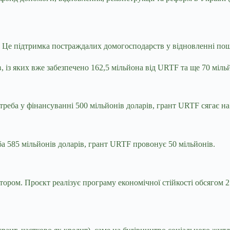
. Це підтримка постраждалих домогосподарств у відновленні п
, із яких вже забезпечено 162,5 мільйона від URTF та ще 70 міль
еба у фінансуванні 500 мільйонів доларів, грант URTF сягає на
а 585 мільйонів доларів, грант URTF провонує 50 мільйонів.
ором. Проєкт реалізує програму економічної стійкості обсягом 2