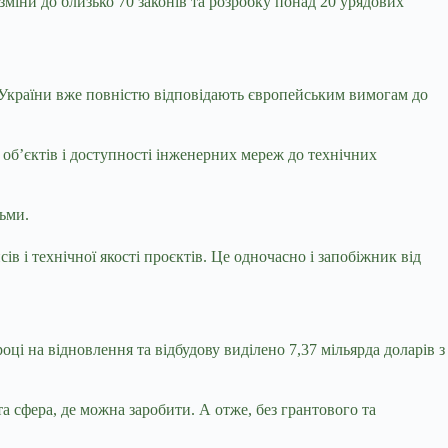
зміни до близько 70 законів та розробку понад 20 урядових
ми України вже повністю відповідають європейським вимогам до
б’єктів і доступності інженерних мереж до технічних
тьми.
в і технічної якості проєктів. Це одночасно і запобіжник від
і на відновлення та відбудову виділено 7,37 мільярда доларів з
а сфера, де можна заробити. А отже, без грантового та