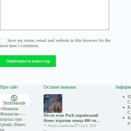
Save my name, email and website in this browser for the
next time I comment.
Опублікувати коментар
Про сайт
Останні новини
Інформ
П
С
К
«Новини
С
Фінансів» —
Після атак Росії український
К
портал про
бізнес втратив понад 400 тис.
и
гроші, бізнес
кв. м складів – Forbes
Петро Самійленко
Сер 6, 2026
та