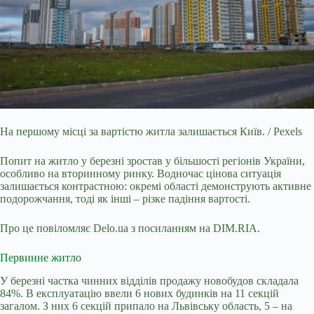
На першому місці за вартістю житла залишається Київ. / Pexels
Попит на житло у березні зростав у більшості регіонів України,
особливо на вторинному ринку. Водночас
цінова ситуація
залишається контрастною: окремі області демонструють активне
подорожчання, тоді як інші – різке падіння вартості.
Про це повіломляє Delo.ua з посиланням на DIM.RIA.
Первинне житло
У березні частка чинних відділів продажу новобудов складала
84%. В експлуатацію ввели 6 нових будинків на 11 секцій
загалом. З них 6 секцій припало на Львівську область, 5
–
на