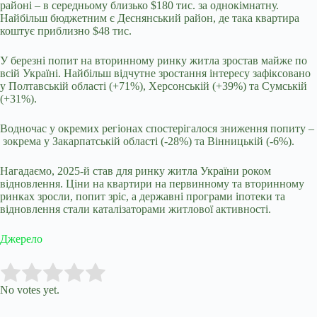
районі
–
в середньому близько $180 тис. за однокімнатну.
Найбільш бюджетним є Деснянський район, де така квартира
коштує приблизно $48 тис.
У березні попит на вторинному ринку житла зростав майже по
всій Україні. Найбільш відчутне зростання інтересу зафіксовано
у Полтавській області (+71%), Херсонській (+39%) та Сумській
(+31%).
Водночас у окремих регіонах спостерігалося зниження попиту
–
зокрема у Закарпатській області (-28%) та Вінницькій (-6%).
Нагадаємо, 2025-й став для ринку житла України роком
відновлення. Ціни на квартири на первинному та вторинному
ринках зросли, попит зріс, а державні програми іпотеки та
відновлення стали каталізаторами житлової активності.
Джерело
Submit Rating
Rate this item:
No votes yet.