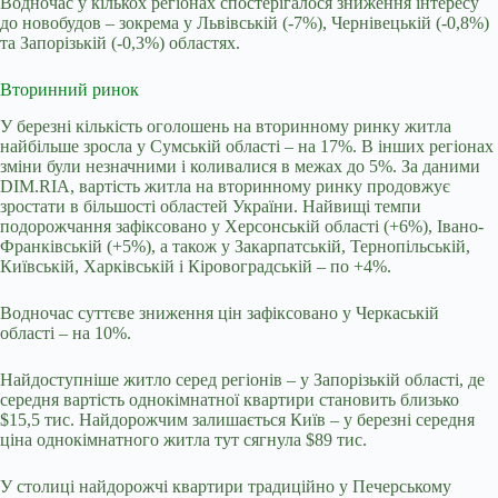
Водночас у кількох регіонах спостерігалося зниження інтересу
до новобудов
–
зокрема у Львівській (-7%), Чернівецькій (-0,8%)
та Запорізькій (-0,3%) областях.
Вторинний ринок
У березні кількість оголошень на вторинному ринку житла
найбільше зросла у Сумській області
–
на 17%. В інших регіонах
зміни були незначними і коливалися в межах до 5%.
За даними
DIM.RIA, вартість житла на вторинному ринку продовжує
зростати в більшості областей України. Найвищі темпи
подорожчання зафіксовано у Херсонській області (+6%), Івано-
Франківській (+5%), а також у Закарпатській, Тернопільській,
Київській, Харківській і Кіровоградській
–
по +4%.
Водночас суттєве зниження цін зафіксовано у Черкаській
області
–
на 10%.
Найдоступніше житло серед регіонів
–
у Запорізькій області, де
середня вартість однокімнатної квартири становить близько
$15,5 тис. Найдорожчим залишається Київ
–
у березні середня
ціна однокімнатного житла тут сягнула $89 тис.
У столиці найдорожчі квартири традиційно у Печерському