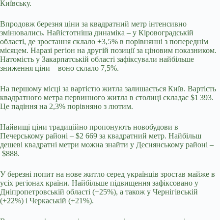
Київську.
Впродовж березня ціни за квадратний метр інтенсивно
змінювались. Найістотніша динаміка
–
у Кіровоградській
області, де зростання склало +3,5% в порівнянні з попереднім
місяцем. Наразі регіон на другій позиції за ціновим показником.
Натомість у Закарпатській області зафіксували найбільше
зниження ціни
–
воно склало 7,5%.
На першому місці за вартістю житла залишається Київ. Вартість
квадратного метра первинного житла в столиці складає $1 393.
Це падіння на 2,3% порівняно з лютим.
Найвищі ціни традиційно пропонують новобудови в
Печерському районі – $2 669 за квадратний метр. Найбільш
дешеві квадратні метри можна знайти у Деснянському районі
–
$888.
У березні попит на нове житло серед українців зростав майже в
усіх регіонах країни. Найбільше підвищення зафіксовано у
Дніпропетровській області (+25%), а також у Чернігівській
(+22%) і Черкаській (+21%).