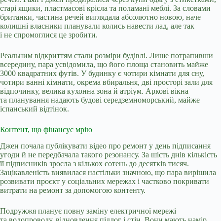
старі ящики, пластмасові крісла та поламані меблі. За словами
британки, частина речей виглядала абсолютно новою, наче
колишні власники планували колись навести лад, але так
і не спромоглися це зробити.
Реальним відкриттям стали розміри будівлі. Лише потрапивши
всередину, пара усвідомила, що його площа становить майже
3000 квадратних футів. У будинку є чотири кімнати для сну,
чотири ванні кімнати, окрема вбиральня, дві просторі зали для
відпочинку, велика кухонна зона й атріум. Аркові вікна
та планування надають будові середземноморський, майже
іспанський відтінок.
Контент, що фінансує мрію
Джен почала публікувати відео про ремонт у день підписання
угоди й не передбачала такого резонансу. За шість днів кількість
її підписників зросла з кількох сотень до десятків тисяч.
Зацікавленість виявилася настільки значною, що пара вирішила
розвивати проєкт у соціальних мережах і частково покривати
витрати на ремонт за допомогою контенту.
Подружжя планує повну заміну електричної мережі
та водопроводу, відновлення підлог і стін. Вони мають намір