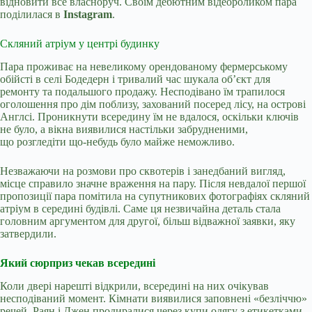
відновити все власноруч. Своїм дебютним відеороликом пара
поділилася в
Instagram
.
Скляний атріум у центрі будинку
Пара проживає на невеликому орендованому фермерському
обійсті в селі Бодедерн і тривалий час шукала об’єкт для
ремонту та подальшого продажу. Несподівано їм трапилося
оголошення про дім поблизу, захований посеред лісу, на острові
Англсі. Проникнути всередину їм не вдалося, оскільки ключів
не було, а вікна виявилися настільки забрудненими,
що розгледіти що-небудь було майже неможливо.
Незважаючи на розмови про сквотерів і занедбаний вигляд,
місце справило значне враження на пару. Після невдалої першої
пропозиції пара помітила на супутникових фотографіях скляний
атріум в середині будівлі. Саме ця незвичайна деталь стала
головним аргументом для другої, більш відважної заявки, яку
затвердили.
Який сюрприз чекав всередині
Коли двері нарешті відкрили, всередині на них очікував
несподіваний момент. Кімнати виявилися заповнені «безліччю»
речей. Раян і Джен продиралися через купи одягу з етикетками,