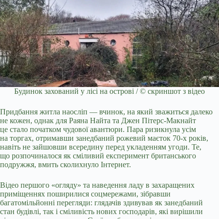
Будинок захований у лісі на острові / © скриншот з відео
Придбання житла наосліп — вчинок, на який зважиться далеко
не кожен, однак для Раяна Найта та Джен Пітерс-Макнайт
це стало початком чудової авантюри. Пара ризикнула усім
на торгах, отримавши занедбаний рожевий маєток 70-х років,
навіть не зайшовши всередину перед укладенням угоди. Те,
що розпочиналося як сміливий експеримент британського
подружжя, вмить сколихнуло Інтернет.
Відео першого «огляду» та наведення ладу в захаращених
приміщеннях поширилися соцмережами, зібравши
багатомільйонні перегляди: глядачів здивував як занедбаний
стан будівлі, так і сміливість нових господарів, які вирішили