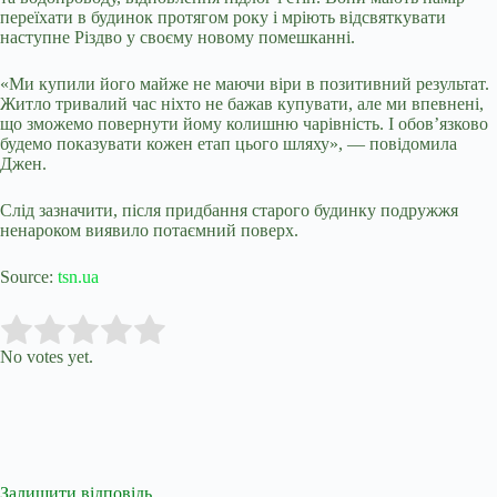
переїхати в будинок протягом року і мріють відсвяткувати
наступне Різдво у своєму новому помешканні.
«Ми купили його майже не маючи віри в позитивний результат.
Житло тривалий час ніхто не бажав купувати, але ми впевнені,
що зможемо повернути йому колишню чарівність. І обов’язково
будемо показувати кожен етап цього шляху», — повідомила
Джен.
Слід зазначити, після придбання старого будинку подружжя
ненароком виявило потаємний поверх.
Source:
tsn.ua
Submit Rating
Rate this item:
No votes yet.
Залишити відповідь