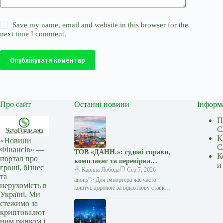
Save my name, email and website in this browser for the
next time I comment.
Опублікувати коментар
Про сайт
Останні новини
Інформ
П
С
К
«Новини
С
Фінансів» —
ТОВ «ДАНН.»: судові справи,
К
портал про
комплаєнс та перевірка
и
гроші, бізнес
міжнародних угод — Мінфін
Карина Лобода
Сер 7, 2026
та
anons”> Для імпортера час часто
нерухомість в
коштує дорожче за відсоткову ставку:
Україні. Ми
виробник чекає передоплату, товар
стежимо за
потрібно запускати у виробництво,
криптовалют
а кожен день затримки…
ним ринком і