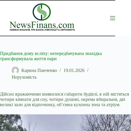
Перейти
до
вмісту
Придбання дому всліпу: непередбачувана знахідка
трансформувала життя пари
Карина Панченко
19.01.2026
Нерухомість
Дійсно вражаючими виявилися габарити будівлі, в ній містяться
чотири кімнати для сну, чотири душові, окрема вбиральня, дві
великі зали для відпочинку, об’ємна кухонна зона та атріум.