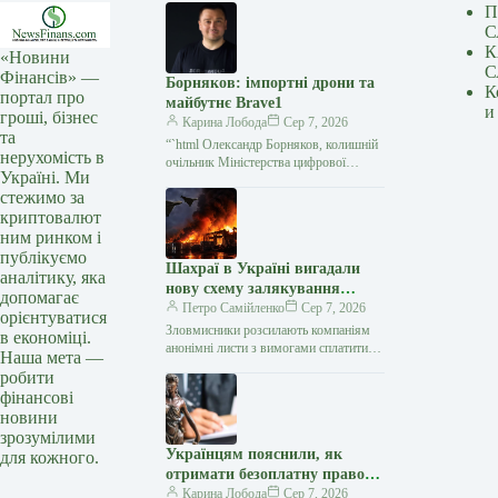
П
С
К
«Новини
С
Фінансів» —
Борняков: імпортні дрони та
К
портал про
майбутнє Brave1
и
гроші, бізнес
Карина Лобода
Сер 7, 2026
та
“`html Олександр Борняков, колишній
нерухомість в
очільник Міністерства цифрової
Україні. Ми
трансформації, перейшов на нову
стежимо за
посаду голови Наглядової ради
криптовалют
оборонного кластеру Brave1. До цього
ним ринком і
публікуємо
Шахраї в Україні вигадали
аналітику, яка
нову схему залякування
допомагає
власників бізнесу
Петро Самійленко
Сер 7, 2026
орієнтуватися
Зловмисники розсилають компаніям
в економіці.
анонімні листи з вимогами сплатити
Наша мета —
гроші за «безпеку» від дронів
робити
Українські компанії почали
фінансові
отримувати анонімні повідомлення
новини
від…
зрозумілими
Українцям пояснили, як
для кожного.
отримати безоплатну правову
допомогу за кордоном:
Карина Лобода
Сер 7, 2026