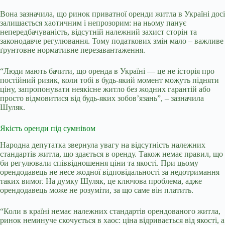
Вона зазначила, що ринок приватної оренди житла в Україні досі
залишається хаотичним і непрозорим: на ньому панує
непередбачуваність, відсутній належний захист сторін та
законодавче регулювання. Тому податкових змін мало – важливе
ґрунтовне нормативне перезавантаження.
“
Люди мають бачити, що оренда в Україні — це не історія про
постійний ризик, коли тобі в будь-який момент можуть підняти
ціну, запропонувати неякісне житло без жодних гарантій або
просто відмовитися від будь-яких зобов’язань”,
–
зазначила
Шуляк.
Якість оренди під сумнівом
Народна депутатка звернула увагу на відсутність належних
стандартів житла, що здається в оренду. Також немає правил, що
би регулювали співвідношення ціни та якості. При цьому
орендодавець не несе жодної відповідальності за недотримання
таких вимог. На думку Шуляк, це ключова проблема, адже
орендодавець може не розуміти, за що саме він платить.
“Коли в країні немає належних стандартів орендованого житла,
ринок неминуче скочується в хаос: ціна відривається від якості, а