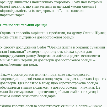
орендар лишається найслабшою стороною. Тому нам потрібні
базові правила, що визначатимуть належні умови оренди і
відповідальність за їх недотримання”,
–
наголосила
парламентарка.
Встановлені терміни оренди
Одним із способів вирішення проблеми, на думку Олени Шуляк,
може стати підтримка довгострокової оренди.
У своєму дослідженні Cedos “Оренда житла в Україні: сучасний
стан і виклики” експерти пропонують кілька кроків для
впорядкування ринку. Зокрема, аналітики радять встановити
мінімальний термін дії договорів довгострокової оренди
–
щонайменше три роки.
Також пропонується змінити податкове законодавство,
запровадивши різні ставки оподаткування для коротких і довгих
договорів. Ідея полягає в тому, щоб короткострокова оренда
обкладалася вищим податком, а довгострокова
–
нижчим. Це
мало би стимулювати прагнення до більш стабільних угод і
таким чином захистити орендарів.
“Якщо коротка оренда оподатковується вище, а довга
–
нижче,