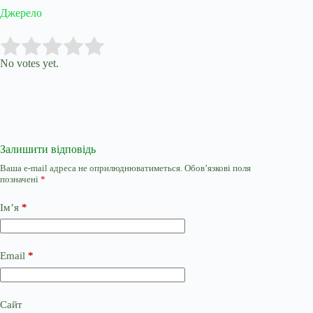
Джерело
Submit Rating
Rate this item:
No votes yet.
Залишити відповідь
Ваша e-mail адреса не оприлюднюватиметься.
Обов’язкові поля
позначені
*
Ім’я
*
Email
*
Сайт