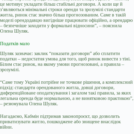
це мотивує укладати більш стабільні договори. А коли ще й
з’являються мінімальні строки оренди та зрозумілі стандарти
житла, ринок стає значно більш прогнозованим. Саме в такій
моделі орендодавцю вигідніше працювати офіційно, а орендарю
–
безпечніше заходити у формальні відносини”,
–
пояснила
Олена Шуляк.
Податків мало
Шуляк зазначає: заклик “показати договори” або сплатити
податки
– недостатня умова для того, щоб ринок вивести з тіні.
Білим стає ринок, на якому умови прогнозовані, а правила –
зрозумілі.
“Саме тому Україні потрібне не точкове рішення, а комплексний
підхід: стандарти орендованого житла, довші договори,
диференційоване оподаткування і загалом такі правила, за яких
легальна оренда буде нормальною, а не винятковою практикою”,
–
резюмувала Олена Шуляк.
Нагадаємо, Кабмін підтримав законопроєкт, що дозволить
приватизувати житло, пошкоджене або знищене внаслідок
війни.