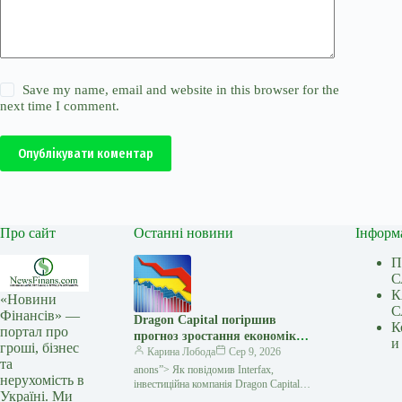
Save my name, email and website in this browser for the
next time I comment.
Опублікувати коментар
Про сайт
Останні новини
Інформ
П
С
К
«Новини
С
Фінансів» —
Dragon Capital погіршив
К
портал про
прогноз зростання економіки
и
гроші, бізнес
України у 2026 році до 1% —
Карина Лобода
Сер 9, 2026
та
Мінфін
anons”> Як повідомив Interfax,
нерухомість в
інвестиційна компанія Dragon Capital
Україні. Ми
погіршила оцінку зростання економіки