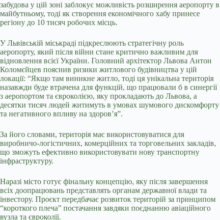
забудова у цій зоні заблокує можливість розширення аеропорту в
майбутньому, тоді як створення економічного хабу принесе
регіону до 10 тисяч робочих місць.
У Львівській міськраді підкреслюють стратегічну роль
аеропорту, який після війни стане критично важливим для
відновлення всієї України. Головний архітектор Львова Антон
Коломєйцев пояснив ризики житлового будівництва у цій
локації: “Якщо там виникне житло, тоді ця унікальна територія
назавжди буде втрачена для функцій, що працювали б в синергії
з аеропортом та євроколією, яку прокладають до Львова, а
десятки тисяч людей житимуть в умовах шумового дискомфорту
та негативного впливу на здоров’я”.
За його словами, територія має використовуватися для
виробничо-логістичних, комерційних та торговельних закладів,
що зможуть ефективно використовувати нову транспортну
інфраструктуру.
Наразі місто готує фінальну концепцію, яку після завершення
всіх доопрацювань представлять органам державної влади та
інвестору. Проєкт передбачає розвиток територій за принципом
“короткого плеча” постачання завдяки поєднанню авіаційного
вузла та євроколії.