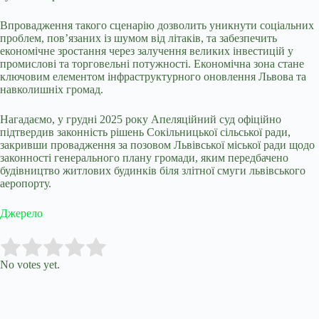
Впровадження такого сценарію дозволить уникнути соціальних
проблем, пов’язаних із шумом від літаків, та забезпечить
економічне зростання через залучення великих інвестицій у
промислові та торговельні потужності. Економічна зона стане
ключовим елементом інфраструктурного оновлення Львова та
навколишніх громад.
Нагадаємо, у грудні 2025 року
Апеляційний суд офіційно
підтвердив законність рішень Сокільницької сільської ради,
закривши провадження за позовом Львівської міської ради щодо
законності генерального плану громади, яким передбачено
будівництво житлових будинків біля злітної смуги львівського
аеропорту
.
Джерело
Submit Rating
Rate this item:
No votes yet.