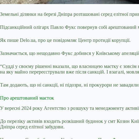
Земельні ділянки на березі Дніпра розташовані серед елітної пр
Підсанкційний олігарх Павло Фукс повернув собі арештований 
Як пише Delo.ua, про це повідомляє Центр протидії корупції.
Зазначається, що нещодавно Фукс добився у Київському апеляці
“Судді у своєму рішенні вказали, що власницею маєтку є зовсім
на яку майно перереєстрували вже після санкцій. І взагалі, мо
Там додають, що ні санкції, ні підозри, ні прокурори не завадил
Про арештований маєток
У вересні 2024 року Агентство з розшуку та менеджменту актив
До переліку активів входить розкішний будинок у смт Козин Киї
Дніпра серед елітної забудови.