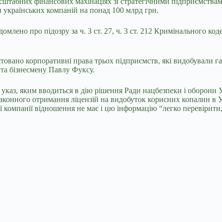
сштабних фінансових махінаціях зі стратегічними підприємствам
 українських компаній на понад 100 млрд грн.
омлено про підозру за ч. 3 ст. 27, ч. 3 ст. 212 Кримінального ко
товано корпоративні права трьох підприємств, які видобували 
та бізнесмену Павлу Фуксу.
указ, яким вводиться в дію рішення Ради нацбезпеки і оборони 
онного отримання ліцензій на видобуток корисних копалин в Укра
єї компанії відношення не має і цю інформацію “легко перевіри