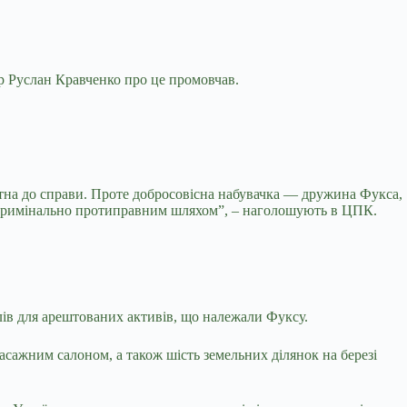
р Руслан Кравченко про це промовчав.
четна до справи. Проте добросовісна набувачка — дружина Фукса,
уті кримінально протиправним шляхом”, – наголошують в ЦПК.
ів для арештованих активів, що належали Фуксу.
асажним салоном, а також шість земельних ділянок на березі