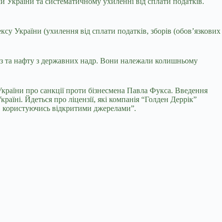
и України та систематичному ухиленні від сплати податків.
дексу України (ухилення від сплати податків, зборів (обов’язкових
газ та нафту з державних надр. Вони належали колишньому
України про санкції проти бізнесмена Павла Фукса. Введення
їні. Йдеться про ліцензії, які компанія “Голден Деррік”
ти, користуючись відкритими джерелами”
.