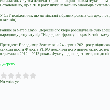
Нагадаємо, Служба безпеки України
викрила Павла Фукса
на ма
Встановлено, що з 2018 року Фукс незаконно заволодів активами
У СБУ повідомили, що на підставі зібраних доказів олігарху повід
платежів).
Раніше за матеріалами Державного бюро розслідувань
було ареш
народному депутату від “Народного фронту” Ігорю Котвіцькому 
Президент Володимир Зеленський 24 червня 2021 року підписав 
санкцій проти Фукса в РНБО пояснили його причетністю до незак
отримала в 2012—2013 роках. Фукс у відповідь заявив, що до ці
Джерело
Submit Rating
Rate this item:
No votes yet.