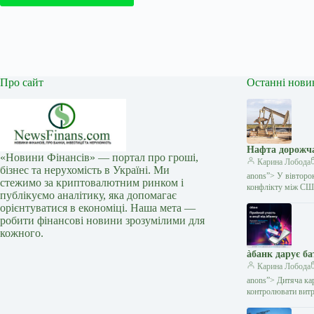
Про сайт
Останні нови
Нафта дорожча
«Новини Фінансів» — портал про гроші,
Карина Лобода
бізнес та нерухомість в Україні. Ми
anons”> У вівторо
стежимо за криптовалютним ринком і
конфлікту між СШ
публікуємо аналітику, яка допомагає
орієнтуватися в економіці. Наша мета —
робити фінансові новини зрозумілими для
кожного.
àбанк дарує б
Карина Лобода
anons”> Дитяча кар
контролювати витр