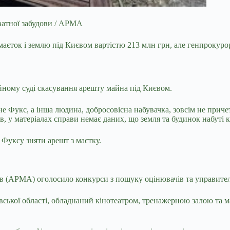
иватної забудови / АРМА
маєток і землю під
Києвом вартістю 213 млн грн, але генпрокуро
йному суді скасування арешту майна під Києвом.
 не Фукс, а інша людина, добросовісна набувачка, зовсім не при
вляв, у матеріалах справи немає даних, що земля та будинок наб
и Фуксу зняти арешт з маєтку.
ів (АРМА) оголосило конкурси з пошуку оцінювачів та управител
вської області, обладнаний кінотеатром, тренажерною залою та м