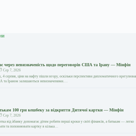
ни
є через невизначеність щодо переговорів США та Ірану — Мінфін
Сер 7, 2026
к, 4 серпня, ціни на нафту пішли вгору, оскільки перспективи дипломатичного врегулюв
А та Іраном залишаються невизначеними.…
атькам 100 грн кешбеку за відкриття Дитячої картки — Мінфін
Сер 7, 2026
тка від àбанку допомагає дітям робити перші кроки у світі фінансів, а батькам — легко
ати та поповнювати картку в кілька…