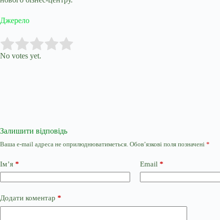
Джерело
Submit Rating
Rate this item:
No votes yet.
Залишити відповідь
Ваша e-mail адреса не оприлюднюватиметься.
Обов’язкові поля позначені
*
Ім’я
*
Email
*
Додати коментар
*