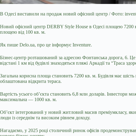
В Одесі виставили на продаж новий офісний центр / Фото: inven
Новий офісний центр DERBY Style House в Одесі площею 7200 кв
площею від 100 кв. м.
Як пише Delo.ua, про це інформує Inventure.
Бізнес-центр розташований за адресою Фонтанська дорога, 6. Це
відстані 1 км від будівлі знаходяться пляжі Аркадії та “Траса здор
Загальна корисна площа становить 7200 кв. м. Будівля має шість
облаштована відкрита тераса.
Вартість усього об’єкта становить 6,8 млн доларів. Інвестори м
максимальна — 1000 кв. м.
Об’єкт інтегрований у новий житловий масив преміумкласу, який
люди із середнім та високим рівнем доходу.
Нагадаємо,
у 2025 році столичний ринок офісів продемонстрував
нового бізнес-центру.