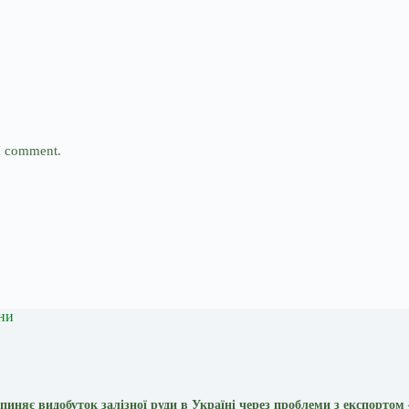
 I comment.
ни
пиняє видобуток залізної руди в Україні через проблеми з експортом