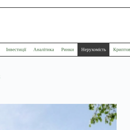
Інвестиції
Аналітика
Ринки
Нерухомість
Крипто
ж