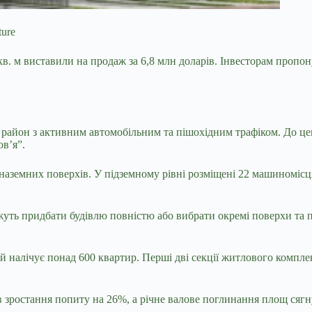
ture
. м виставили на продаж за 6,8 млн доларів.
Інвесторам пропону
 район з активним автомобільним та пішохідним трафіком. До цен
ов’я”.
 наземних поверхів. У підземному рівні розміщені 22 машиномісця
ожуть придбати будівлю повністю або вибрати окремі поверхи та 
 налічує понад 600 квартир. Перші дві секції житлового комплек
 зростання попиту на 26%, а річне валове поглинання площ сягну