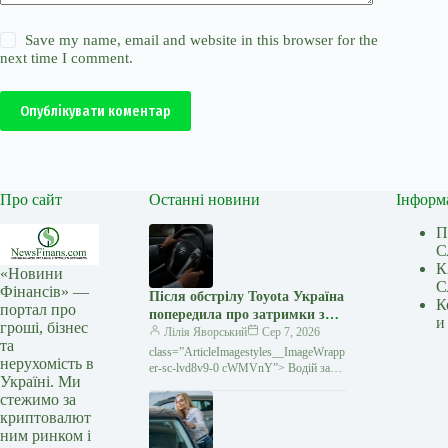
Save my name, email and website in this browser for the
next time I comment.
Опублікувати коментар
Про сайт
Останні новини
Інформ
П
С
К
«Новини
С
Фінансів» —
Після обстрілу Toyota Україна
К
портал про
попередила про затримки з
и
гроші, бізнес
постачанням запчастин
Лілія Яворський
Сер 7, 2026
та
class=”ArticleImagestyles__ImageWrapp
нерухомість в
er-sc-lvd8v9-0 cWMVnY”> Водій за
Україні. Ми
кермом Toyota Унаслідок російського
стежимо за
обстрілу в ніч на 5 серпня компанія
криптовалют
«Тойота-Україна» втратила
ним ринком і