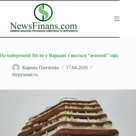
Перейти
до
вмісту
На набережній Вісли у Варшаві з’явиться “зелений” офіс
Карина Панченко
17.04.2026
Нерухомість