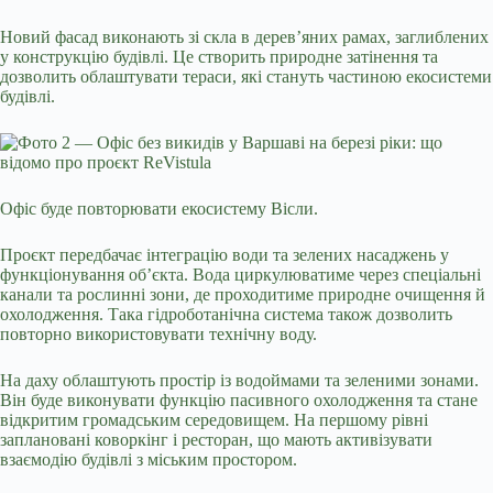
Новий фасад виконають зі скла в дерев’яних рамах, заглиблених
у конструкцію будівлі. Це створить природне затінення та
дозволить облаштувати тераси, які стануть частиною екосистеми
будівлі.
Офіс буде повторювати екосистему Вісли.
Проєкт передбачає інтеграцію води та зелених насаджень у
функціонування об’єкта. Вода циркулюватиме через спеціальні
канали та рослинні зони, де проходитиме природне очищення й
охолодження. Така гідроботанічна система також дозволить
повторно використовувати технічну воду.
На даху облаштують простір із водоймами та зеленими зонами.
Він буде виконувати функцію пасивного охолодження та стане
відкритим громадським середовищем. На першому рівні
заплановані коворкінг і ресторан, що мають активізувати
взаємодію будівлі з міським простором.