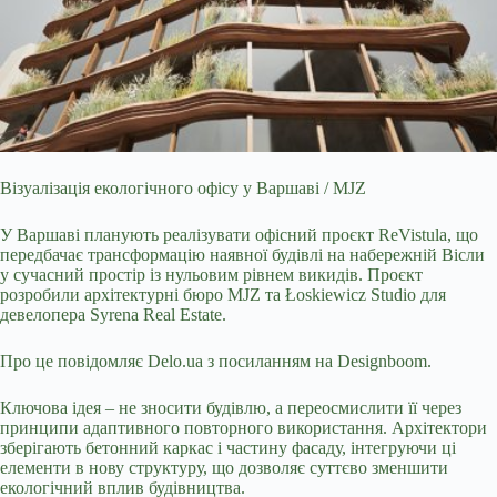
Візуалізація екологічного офісу у Варшаві / MJZ
У Варшаві планують реалізувати офісний проєкт ReVistula, що
передбачає трансформацію наявної будівлі на набережній Вісли
у сучасний простір із нульовим рівнем викидів. Проєкт
розробили архітектурні бюро MJZ та Łoskiewicz Studio для
девелопера Syrena Real Estate.
Про це повідомляє
Delo.ua
з посиланням на
Designboom.
Ключова ідея – не зносити будівлю, а переосмислити її через
принципи адаптивного повторного використання. Архітектори
зберігають бетонний каркас і частину фасаду, інтегруючи ці
елементи в нову структуру, що дозволяє суттєво зменшити
екологічний вплив будівництва.