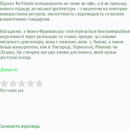
Проєкт ReVistula позиціонують не лише як офіс, а й як приклад
нового підходу до міської архітектури – з акцентом на повторне
використання ресурсів, екологічність і відповідність сучасним
кліматичним стандартам.
Нагадаємо, у Івано-Франківську спостерігається бум комерційної
нерухомості через релокацію та ставку оренди: за словами
місцевого девелопера, вона є нижчою, аніж у Львові, а також
більш конкурентна, ніж в Ужгороді, Тернополі, Рівному чи
Луцьку. Це створює вигідні умови для бізнесу, який шукає
доступні площі.
Джерело
Submit Rating
Rate this item:
No votes yet.
Залишити відповідь