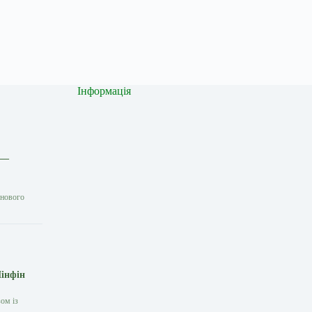
Інформація
 —
 нового
Мінфін
ом із