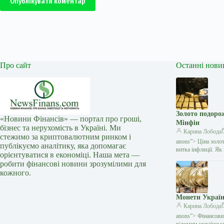
Опублікувати коментар
Про сайт
Останні нови
Золото подоро
«Новини Фінансів» — портал про гроші,
Мінфін
бізнес та нерухомість в Україні. Ми
Карина Лобода
стежимо за криптовалютним ринком і
anons”> Ціна золо
публікуємо аналітику, яка допомагає
витка інфляції. Я
орієнтуватися в економіці. Наша мета —
робити фінансові новини зрозумілими для
кожного.
Монети Україн
Карина Лобода
anons”> Фінансови