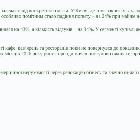
залежить від конкретного міста. У Києві, де тема закриття закла
лі особливо помітним стало падіння попиту – на 24% при майже н
ася на 43%, а кількість відгуків – на 34%. У сегменті купівлі ак
і кафе, кав’ярень та ресторанів поки не повернувся до показників
ісяців 2026 року ринок оренди почав поступово оживати: зроста
омерційної нерухомості через релокацію бізнесу та значно нижчі 