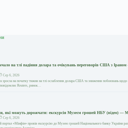
ни
жчало на тлі падіння долара та очікувань переговорів США з Іраном
Сер 6, 2026
та зросла на початку тижня на тлі ослаблення долара США та зниження побоювань щодо
к повідомляє Reuters, ринок…
и, які можуть дорожчати: екскурсія Музеєм грошей НБУ (відео) — 
Сер 6, 2026
й портал «Мінфін» провів екскурсію до Музею грошей Національного банку України раз