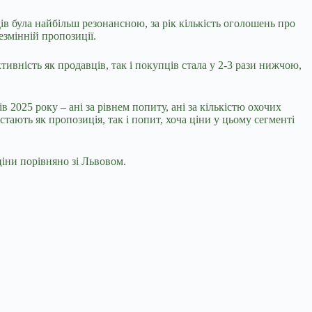
дів була найбільш резонансною, за рік кількість оголошень про
езмінній пропозиції.
тивність як продавців, так і покупців стала у 2-3 рази нижчою,
 2025 року – ані за рівнем попиту, ані за кількістю охочих
ють як пропозиція, так і попит, хоча ціни у цьому сегменті
ціни порівняно зі Львовом.