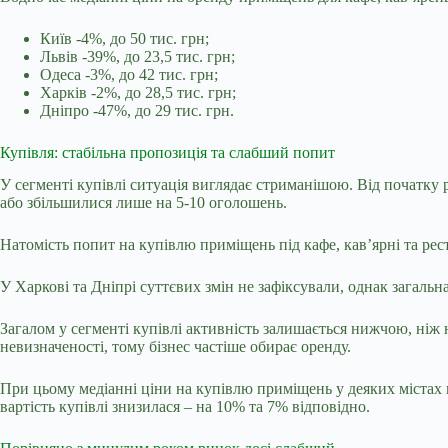
Київ -4%, до 50 тис. грн;
Львів -39%, до 23,5 тис. грн;
Одеса -3%, до 42 тис. грн;
Харків -2%, до 28,5 тис. грн;
Дніпро -47%, до 29 тис. грн.
Купівля: стабільна пропозиція та слабший попит
У сегменті купівлі ситуація виглядає стриманішою. Від початку р
або збільшилися лише на 5-10 оголошень.
Натомість попит на купівлю приміщень під кафе, кав’ярні та ресто
У Харкові та Дніпрі суттєвих змін не зафіксували, однак загальн
Загалом у сегменті купівлі активність залишається нижчою, ніж 
невизначеності, тому бізнес частіше обирає оренду.
При цьому медіанні ціни на купівлю приміщень у деяких містах на
вартість купівлі знизилася – на 10% та 7% відповідно.