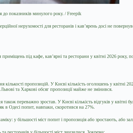
до показників минулого року. / Freepik
ерційної нерухомості для ресторанів і кав’ярень досі не поверну
 приміщень під кафе, кав’ярні та ресторани у квітні 2026 року, 
я кількості пропозицій. У Києві кількість оголошень у квітні 20
 Львові та Харкові обсяг пропозиції майже не змінився.
також переважно зростав. У Києві кількість відгуків у квітні бу
як в Одесі попит, навпаки, скоротився на 27%.
іку: у більшості міст попит і пропозиція або зростають, або за
та ресторанів у більшості міст знизилися. Зокрема: