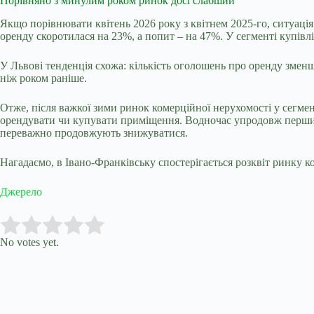
Порівняно з минулим роком ринок досі слабший
Якщо порівнювати квітень 2026 року з квітнем 2025-го, ситуація 
оренду скоротилася на 23%, а попит – на 47%. У сегменті купів
У Львові тенденція схожа: кількість оголошень про оренду зменшил
ніж роком раніше.
Отже, після важкої зими ринок комерційної нерухомості у сегмент
орендувати чи купувати приміщення. Водночас упродовж перших м
переважно продовжують знижуватися.
Нагадаємо, в Івано-Франківську спостерігається розквіт ринку к
Джерело
Submit Rating
Rate this item:
No votes yet.