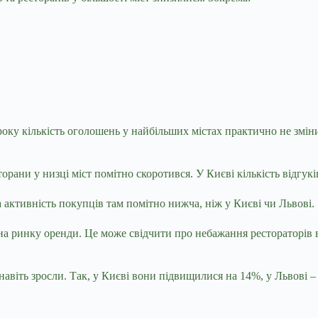
оку кількість оголошень у найбільших містах практично не змінил
рани у низці міст помітно скоротився. У Києві кількість відгуків
а активність покупців там помітно нижча, ніж у Києві чи Львові.
на ринку оренди. Це може свідчити про небажання рестораторів в
віть зросли. Так, у Києві вони підвищилися на 14%, у Львові – н