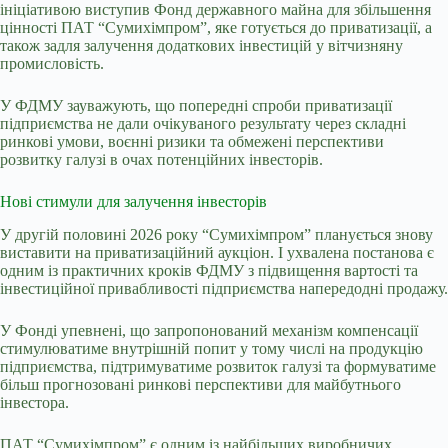
ініціативою виступив Фонд державного майна для збільшення
цінності ПАТ “Сумихімпром”, яке готується до приватизації, а
також задля залучення додаткових інвестицій у вітчизняну
промисловість.
У ФДМУ зауважують, що попередні спроби приватизації
підприємства не дали очікуваного результату через складні
ринкові умови, воєнні ризики та обмежені перспективи
розвитку галузі в очах потенційних інвесторів.
Нові стимули для залучення інвесторів
У другій половині 2026 року “Сумихімпром” планується знову
виставити на приватизаційний аукціон. І ухвалена постанова є
одним із практичних кроків ФДМУ з підвищення вартості та
інвестиційної привабливості підприємства напередодні продажу.
У Фонді упевнені, що запропонований механізм компенсації
стимулюватиме внутрішній попит у тому числі на продукцію
підприємства, підтримуватиме розвиток галузі та формуватиме
більш прогнозовані ринкові перспективи для майбутнього
інвестора.
ПАТ “Сумихімпром” є одним із найбільших виробничих