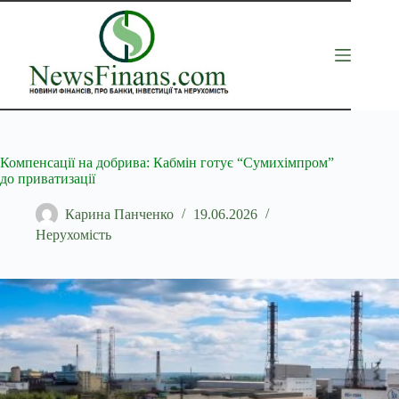
Перейти
до
вмісту
Компенсації на добрива: Кабмін готує “Сумихімпром”
до приватизації
Карина Панченко
19.06.2026
Нерухомість