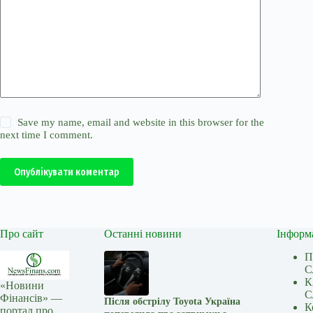
Save my name, email and website in this browser for the
next time I comment.
Опублікувати коментар
Про сайт
Останні новини
Інформ
П
С
К
«Новини
С
Фінансів» —
Після обстрілу Toyota Україна
К
портал про