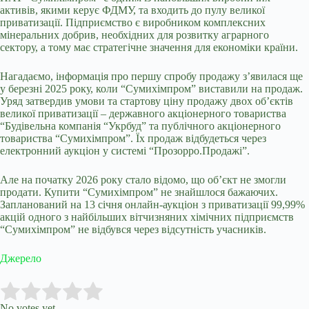
активів, якими керує ФДМУ, та входить до пулу великої
приватизації. Підприємство є виробником комплексних
мінеральних добрив, необхідних для розвитку аграрного
сектору, а тому має стратегічне значення для економіки країни.
Нагадаємо, інформація про першу спробу продажу зʼявилася ще
у березні 2025 року, коли
“Сумихімпром” виставили на продаж
.
Уряд затвердив умови та стартову ціну продажу двох об’єктів
великої приватизації – державного акціонерного товариства
“Будівельна компанія “Укрбуд” та публічного акціонерного
товариства “Сумихімпром”. Їх продаж відбудеться через
електронний аукціон у системі “Прозорро.Продажі”.
Але на початку 2026 року стало відомо, що
об’єкт не змогли
продати
. Купити “Сумихімпром” не знайшлося бажаючих.
Запланований на 13 січня онлайн-аукціон з приватизації 99,99%
акцій одного з найбільших вітчизняних хімічних підприємств
“Сумихімпром” не відбувся через відсутність учасників.
Джерело
Submit Rating
Rate this item:
No votes yet.