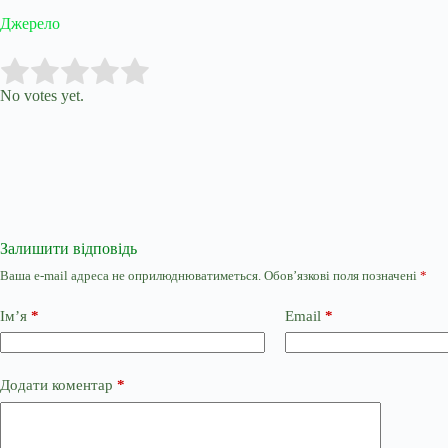
Джерело
Submit Rating
Rate this item:
No votes yet.
Залишити відповідь
Ваша e-mail адреса не оприлюднюватиметься.
Обов’язкові поля позначені
*
Ім’я
*
Email
*
Додати коментар
*