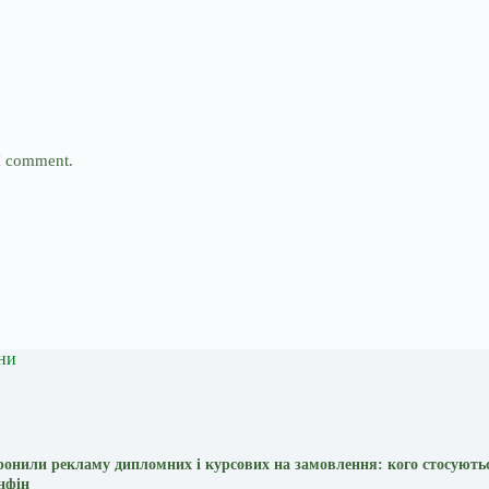
 I comment.
ни
оронили рекламу дипломних і курсових на замовлення: кого стосують
нфін