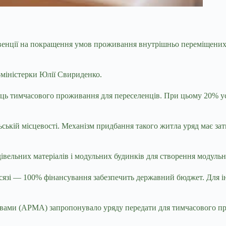
убвенції на покращення умов проживання внутрішньо переміщени
-міністерки Юлії Свириденко.
ісць тимчасового проживання для переселенців. При цьому 20% 
ській місцевості. Механізм придбання такого житла уряд має зат
івельних матеріалів і модульних будинків для створення модуль
язі — 100% фінансування забезпечить державний бюджет. Для ін
тивами (АРМА) запропонувало уряду передати для тимчасового п