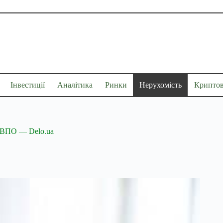
Інвестиції
Аналітика
Ринки
Нерухомість
Крипто
я ВПО — Delo.ua