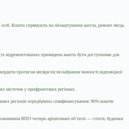
х
осіб. Кошти спрямують на облаштування житла, ремонт місць
усіх відремонтованих приміщень мають бути доступними для
вердити протягом місяця після набрання чинності відповідної
них містечок у прифронтових регіонах.
ших регіонів передбачено співфінансування: 90% коштів
роживання ВПО чотири арештовані об’єкти — готелі, будинки