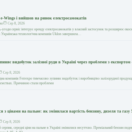
 e-Wings і вийшов на ринок електросамокатів
ко
Сер 8, 2026
угоди сервіс інтегрує оренду електросамокатів у власний застосунок та розширює екос
ті Українська технологічна компанія Uklon завершила…
пиняє видобуток залізної руди в Україні через проблеми з експортом
Сер 8, 2026
на компанія Ferrexpo тимчасово зупиняє видобуток і виробництво залізорудної продукці
иємствах. Причиною стали проблеми
я з цінами на пальне: як змінилася вартість бензину, дизеля та газу 
Сер 8, 2026
5 серпня, середні ціни на пальне в Україні змінилися несуттєво. Преміальний бензин под