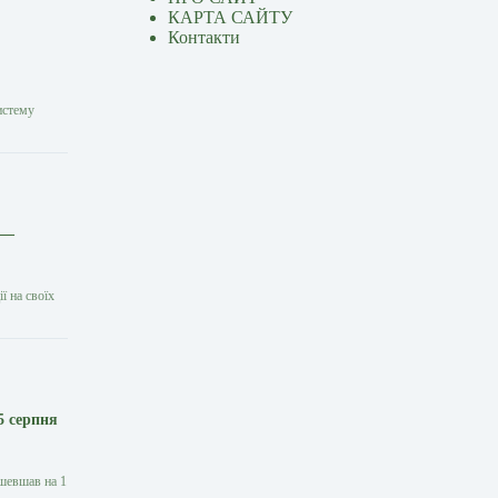
КАРТА САЙТУ
Контакти
истему
 —
ї на своїх
5 серпня
ешевшав на 1