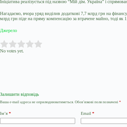
Ініціатива реалізується під назвою “Мій дім. Україна” і спрямо
Нагадаємо, вчора уряд виділив додаткові 7,7 млрд грн на фінан
млрд грн піде на пряму компенсацію за втрачене майно, тоді як 
Джерело
Submit Rating
Rate this item:
No votes yet.
Залишити відповідь
Ваша e-mail адреса не оприлюднюватиметься.
Обов’язкові поля позначені
*
Ім’я
*
Email
*