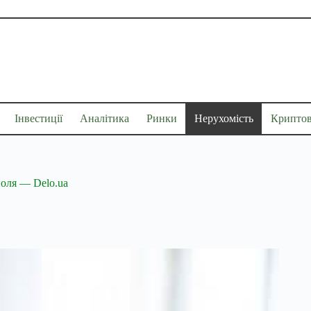
Інвестиції
Аналітика
Ринки
Нерухомість
Крипто
поля — Delo.ua