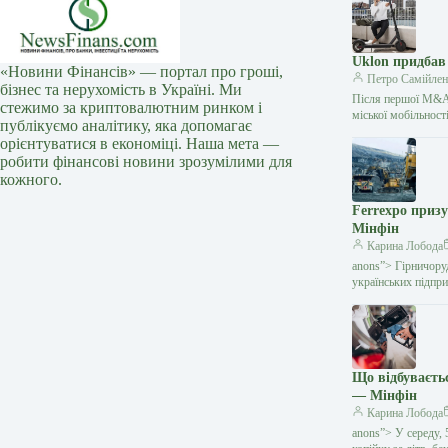
Uklon придбав
«Новини Фінансів» — портал про гроші,
Петро Самійлен
бізнес та нерухомість в Україні. Ми
Після першої M&A-
стежимо за криптовалютним ринком і
міської мобільнос
публікуємо аналітику, яка допомагає
орієнтуватися в економіці. Наша мета —
робити фінансові новини зрозумілими для
кожного.
Ferrexpo призу
Мінфін
Карина Лобода
anons”> Гірничоруд
українських підпр
Що відбуваєтьс
— Мінфін
Карина Лобода
anons”> У середу, 