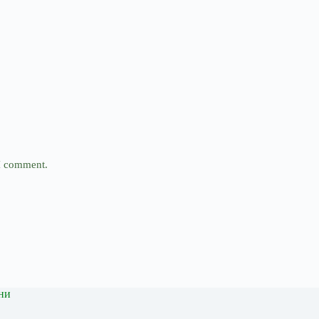
 I comment.
ни