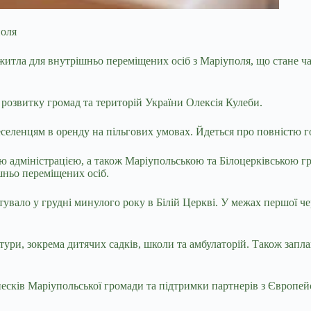
поля
 житла для внутрішньо переміщених осіб з
Маріуполя, що стане ч
 розвитку громад та територій України Олексія Кулеби.
еселенцям в оренду на пільгових умовах. Йдеться про повністю 
ою адміністрацією, а також Маріупольською та Білоцерківською г
ньо переміщених осіб.
увало у грудні минулого року в Білій Церкві. У межах першої ч
ктури, зокрема дитячих садків, школи та амбулаторій. Також за
есків Маріупольської громади та підтримки партнерів з Європей