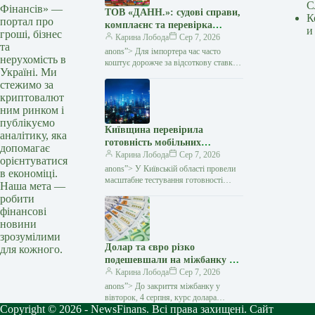
С
Фінансів» —
ТОВ «ДАНН.»: судові справи,
К
портал про
комплаєнс та перевірка
и
гроші, бізнес
міжнародних угод — Мінфін
Карина Лобода
Сер 7, 2026
та
anons”> Для імпортера час часто
нерухомість в
коштує дорожче за відсоткову ставку:
Україні. Ми
виробник чекає передоплату, товар
стежимо за
потрібно запускати у виробництво,
криптовалют
а кожен день затримки…
ним ринком і
публікуємо
Київщина перевірила
аналітику, яка
готовність мобільних
допомагає
операторів до блекаутів —
Карина Лобода
Сер 7, 2026
орієнтуватися
Мінфін
anons”> У Київській області провели
в економіці.
масштабне тестування готовності
Наша мета —
мобільних операторів та громад
робити
до роботи в умовах тривалих
фінансові
знеструмлень. Про це повідомила
новини
Київська
зрозумілими
Долар та євро різко
для кожного.
подешевшали на міжбанку —
Мінфін
Карина Лобода
Сер 7, 2026
anons”> До закриття міжбанку у
вівторок, 4 серпня, курс долара
Copyright © 2026 - NewsFinans. Всі права захищені. Сайт
знизився на 21 копійку у купівлі