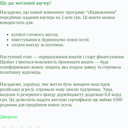
Що дає житловий ваучер?
Нагадаємо, що новий компонент програми “єВідновлення”
передбачає надання ваучера на 2 млн грн. Ці кошти можна
використати для:
купівлі готового житла;
інвестування в будівництво нової оселі;
сплати внеску за іпотекою.
Наступний етап — перерахування коштів і старт фінансування.
Щойно з’явиться можливість бронювати кошти — буде
поінформовано кожну людину, яка подала заявку та отримала
позитивну відповідь.
Нагадаємо, у
країнці, чиє житло було знищене внаслідок
російської агресії, отримали нову хвилю підтримки. Уряд
виділив із резервного фонду держбюджету додаткові 8,8 млрд
грн. Це дозволить надати житлові сертифікати ще майже 6300
родинам для придбання нових осель.
Джерело