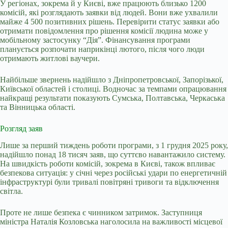
У регіонах, зокрема й у Києві, вже працюють близько 1200
комісій, які розглядають заявки від людей. Вони вже ухвалили
майже 4 500 позитивних рішень. Перевірити статус заявки або
отримати повідомлення про рішення комісії людина може у
мобільному застосунку “Дія”. Фінансування програми
планується розпочати наприкінці лютого, після чого люди
отримають житлові ваучери.
Найбільше звернень надійшло з Дніпропетровської, Запорізької,
Київської областей і столиці. Водночас за темпами опрацювання
найкращі результати показують Сумська, Полтавська, Черкаська
та Вінницька області.
Розгляд заяв
Лише за перший тиждень роботи програми, з 1 грудня 2025 року,
надійшло понад 18 тисяч заяв, що суттєво навантажило систему.
На швидкість роботи комісій, зокрема в Києві, також впливає
безпекова ситуація: у січні через російські удари по енергетичній
інфраструктурі були тривалі повітряні тривоги та відключення
світла.
Проте не лише безпека є чинником затримок. Заступниця
міністра Наталія Козловська наголосила на важливості місцевої