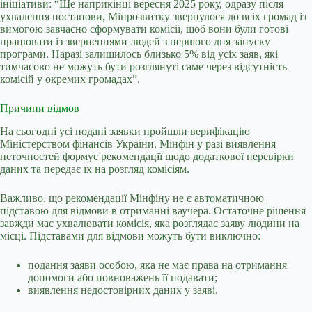
ініціативи: “Ще наприкінці вересня 2025 року, одразу після
ухвалення постанови, Мінрозвитку звернулося до всіх громад із
вимогою завчасно сформувати комісії, щоб вони були готові
працювати із зверненнями людей з першого дня запуску
програми. Наразі залишилось близько 5% від усіх заяв, які
тимчасово не можуть бути розглянуті саме через відсутність
комісій у окремих громадах”.
Причини відмов
На сьогодні усі подані заявки пройшли верифікацію
Міністерством фінансів України. Мінфін у разі виявлення
неточностей формує рекомендації щодо додаткової перевірки
даних та передає їх на розгляд комісіям.
Важливо, що рекомендації Мінфіну не є автоматичною
підставою для відмови в отриманні ваучера. Остаточне рішення
завжди має ухвалювати комісія, яка розглядає заяву людини на
місці. Підставами для відмови можуть бути виключно:
подання заяви особою, яка не має права на отримання
допомоги або повноважень її подавати;
виявлення недостовірних даних у заяві.