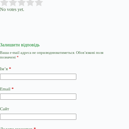
Submit Rating
Rate this item:
No votes yet.
Залишити відповідь
Ваша e-mail адреса не оприлюднюватиметься.
Обов’язкові поля
позначені
*
Ім’я
*
Email
*
Сайт
Додати коментар
*