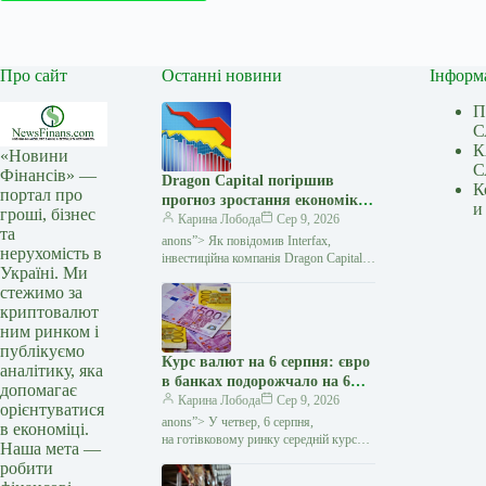
Про сайт
Останні новини
Інформ
П
С
К
«Новини
С
Фінансів» —
Dragon Capital погіршив
К
портал про
прогноз зростання економіки
и
гроші, бізнес
України у 2026 році до 1% —
Карина Лобода
Сер 9, 2026
та
Мінфін
anons”> Як повідомив Interfax,
нерухомість в
інвестиційна компанія Dragon Capital
Україні. Ми
погіршила оцінку зростання економіки
стежимо за
України у 2026 році. Якщо раніше
криптовалют
аналітики очікували збільшення
ним ринком і
публікуємо
Курс валют на 6 серпня: євро
аналітику, яка
в банках подорожчало на 6
допомагає
копійок — Мінфін
Карина Лобода
Сер 9, 2026
орієнтуватися
anons”> У четвер, 6 серпня,
в економіці.
на готівковому ринку середній курс
Наша мета —
долара не змінився у покупці і зріс
робити
на 3 копійки у продажу. Євро