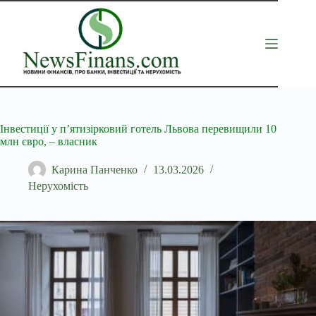
Перейти
до
вмісту
Інвестиції у п’ятизірковий готель Львова перевищили 10
млн євро, – власник
Карина Панченко
13.03.2026
Нерухомість