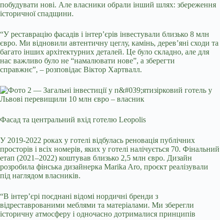
побудувати нові. Але власники обрали інший шлях: збереження
історичної спадщини.
“У реставрацію фасадів і інтер’єрів інвестували близько 8 млн
євро. Ми відновили автентичну цеглу, камінь, дерев’яні сходи та
багато інших архітектурних деталей. Це було складно, але для
нас важливо було не “намалювати нове”, а зберегти
справжнє”,
–
розповідає Віктор Хартвалл.
Фасад та центральний вхід готелю Leopolis
У 2019-2022 роках у готелі відбулась реновація публічних
просторів і всіх номерів, яких у готелі налічується 70. Фінальний
етап (2021–2022) коштував близько 2,5 млн євро. Дизайн
розробила фінська дизайнерка Marika Aro, проєкт реалізували
під наглядом власників.
“В інтер’єрі поєднані відомі нордичні бренди з
відреставрованими меблями та матеріалами. Ми зберегли
історичну атмосферу і одночасно дотрималися принципів