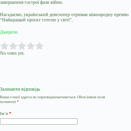
завершення гострої фази війни.
Нагадаємо, український девелопер отримав міжнародну премію
“Найкращий проєкт готелю у світі”.
Джерело
Submit Rating
Rate this item:
No votes yet.
Залишити відповідь
Ваша e-mail адреса не оприлюднюватиметься.
Обов’язкові поля
позначені
*
Ім’я
*