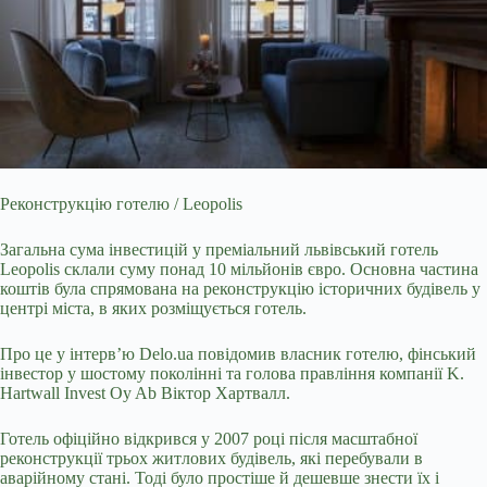
Реконструкцію готелю / Leopolis
Загальна сума інвестицій у преміальний львівський готель
Leopolis склали суму понад 10 мільйонів євро. Основна частина
коштів була
спрямована на реконструкцію історичних будівель у
центрі міста, в яких розміщується готель.
Про це у інтерв’ю
Delo.ua
повідомив власник готелю, фінський
інвестор у шостому поколінні та голова правління компанії K.
Hartwall Invest Oy Ab Віктор Хартвалл.
Готель офіційно відкрився у 2007 році після масштабної
реконструкції трьох житлових будівель, які перебували в
аварійному стані. Тоді було простіше й дешевше знести їх і