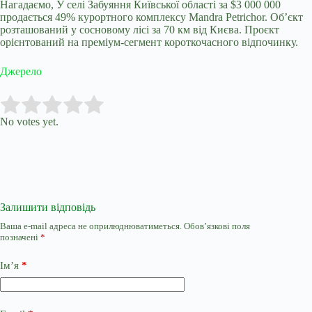
Нагадаємо, У селі Забуяння Київської області за $3 000 000
продається 49% курортного комплексу Mandra Petrichor. Об’єкт
розташований у сосновому лісі за 70 км від Києва. Проєкт
орієнтований на преміум-сегмент короткочасного відпочинку.
Джерело
Submit Rating
Rate this item:
No votes yet.
Залишити відповідь
Ваша e-mail адреса не оприлюднюватиметься.
Обов’язкові поля
позначені
*
Ім’я
*