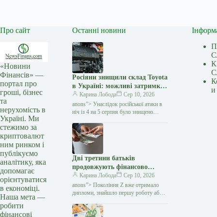
Про сайт
Останні новини
Інформ
П
С
К
«Новини
С
Фінансів» —
Росіяни знищили склад Toyota
К
портал про
в Україні: можливі затримки
и
гроші, бізнес
з постачанням запчастин —
Карина Лобода
Сер 10, 2026
та
Мінфін
anons”> Унаслідок російської атаки в
нерухомість в
ніч із 4 на 5 серпня було знищено
Україні. Ми
склад запасних частин і супутніх
стежимо за
товарів компанії «Тойота-Україна».…
криптовалют
ним ринком і
публікуємо
Дві третини батьків
аналітику, яка
продовжують фінансово
допомагає
утримувати дорослих дітей
Карина Лобода
Сер 10, 2026
орієнтуватися
покоління Z — дослідження
anons”> Покоління Z вже отримало
в економіці.
— Мінфін
дипломи, знайшло першу роботу або
Наша мета —
активно її шукає, але фінансової
робити
незалежності це не гарантує. Дедалі
фінансові
більше молодих людей…